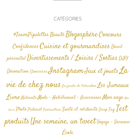
CATÉGORIES
Blogosphère
Concours
#TeamPipelettes
Beauté
Cuisine et gourmandises
Confidences
Deuil
Divertissements / Loisirs / Sorties
périnatal
DIY
La
Instagram
Jeux et jouets
Décoration
Grossesse
vie de chez nous
Les Jumeaux
Les jeudis de l'éducation
Livre
Mon ange
Mode - Habillement - Accessoires
Maternité
Non
Test
Photo
Santé et solidarité
Tag
Pinterest
Swap
Puériculture
classé
produits
Une semaine, un tweet
Voyage - Vacances
École