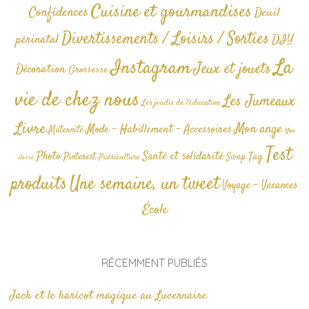
Cuisine et gourmandises
Confidences
Deuil
Divertissements / Loisirs / Sorties
périnatal
DIY
La
Instagram
Jeux et jouets
Décoration
Grossesse
vie de chez nous
Les Jumeaux
Les jeudis de l'éducation
Livre
Mon ange
Mode - Habillement - Accessoires
Maternité
Non
Test
Photo
Santé et solidarité
Tag
Pinterest
Swap
Puériculture
classé
produits
Une semaine, un tweet
Voyage - Vacances
École
RÉCEMMENT PUBLIÉS
Jack et le haricot magique au Lucernaire