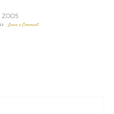
ZOO5
Leave a Comment
014
·