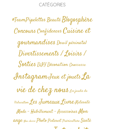
CATÉGORIES
Blogosphère
#TeamPipelettes
Beauté
Cuisine et
Concours
Confidences
gourmandises
Deuil périnatal
Divertissements / Loisirs /
Sorties
DIY
Décoration
Grossesse
La
Instagram
Jeux et jouets
vie de chez nous
Les jeudis de
Livre
Les Jumeaux
Maternité
l'éducation
Mon
Mode - Habillement - Accessoires
ange
Photo
Santé
Pinterest
Puériculture
Non classé