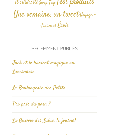
Test produits
et solidarité
Tag
Swap
Une semaine, un tweet
Voyage -
École
Vacances
RÉCEMMENT PUBLIÉS
Jack et le haricot magique au
Lucernaire
La Boulangerie des Petits
T’as pris du pain ?
La Guerre des Lulus, le journal