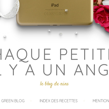
HAQUE PETIT
L Y A UN AN
le blog de nins
I GREEN BLOG
INDEX DES RECETTES
MENTION