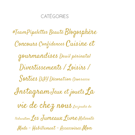
CATÉGORIES
Blogosphère
#TeamPipelettes
Beauté
Cuisine et
Concours
Confidences
gourmandises
Deuil périnatal
Divertissements / Loisirs /
Sorties
DIY
Décoration
Grossesse
La
Instagram
Jeux et jouets
vie de chez nous
Les jeudis de
Livre
Les Jumeaux
Maternité
l'éducation
Mon
Mode - Habillement - Accessoires