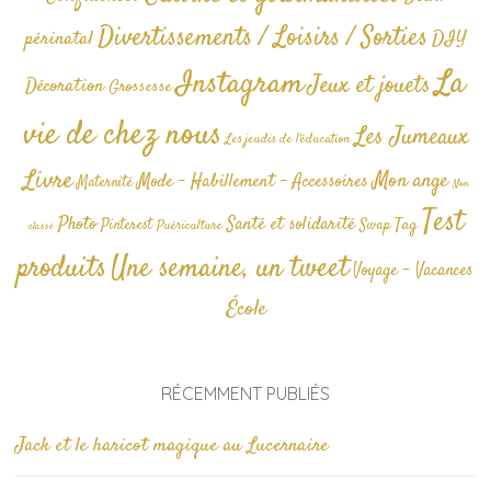
Divertissements / Loisirs / Sorties
périnatal
DIY
La
Instagram
Jeux et jouets
Décoration
Grossesse
vie de chez nous
Les Jumeaux
Les jeudis de l'éducation
Livre
Mon ange
Mode - Habillement - Accessoires
Maternité
Non
Test
Photo
Santé et solidarité
Tag
Pinterest
Swap
Puériculture
classé
produits
Une semaine, un tweet
Voyage - Vacances
École
RÉCEMMENT PUBLIÉS
Jack et le haricot magique au Lucernaire