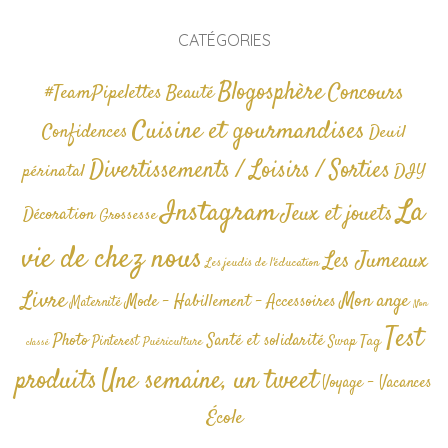
CATÉGORIES
Blogosphère
Concours
#TeamPipelettes
Beauté
Cuisine et gourmandises
Confidences
Deuil
Divertissements / Loisirs / Sorties
périnatal
DIY
La
Instagram
Jeux et jouets
Décoration
Grossesse
vie de chez nous
Les Jumeaux
Les jeudis de l'éducation
Livre
Mon ange
Mode - Habillement - Accessoires
Maternité
Non
Test
Photo
Santé et solidarité
Tag
Pinterest
Swap
Puériculture
classé
produits
Une semaine, un tweet
Voyage - Vacances
École