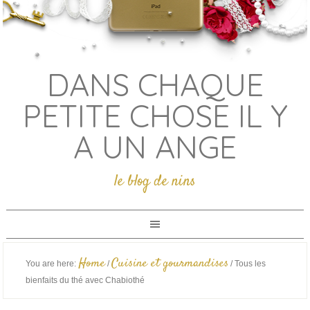
DANS CHAQUE
PETITE CHOSE IL Y
A UN ANGE
le blog de nins
Home
Cuisine et gourmandises
You are here:
/
/
Tous les
bienfaits du thé avec Chabiothé