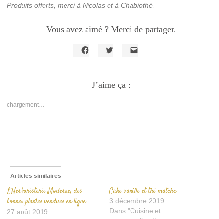
Produits offerts, merci à Nicolas et à Chabiothé.
Vous avez aimé ? Merci de partager.
Cliquez
Cliquez
Cliquer
pour
pour
pour
partager
partager
envoyer
sur
sur
un
Facebook(ouvre
J’aime ça :
Twitter(ouvre
lien
dans
dans
par
une
une
e-
nouvelle
nouvelle
mail
chargement…
fenêtre)
fenêtre)
à
un
ami(ouvre
dans
une
nouvelle
fenêtre)
Articles similaires
L’Herboristerie Moderne, des
Cake vanille et thé matcha
bonnes plantes vendues en ligne
3 décembre 2019
Dans "Cuisine et
27 août 2019