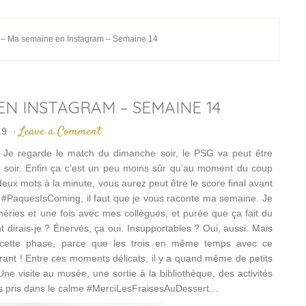
 – Ma semaine en Instagram – Semaine 14
 EN INSTAGRAM – SEMAINE 14
Leave a Comment
19
·
. Je regarde le match du dimanche soir, le PSG va peut être
 soir. Enfin ça c’est un peu moins sûr qu’au moment du coup
deux mots à la minute, vous aurez peut être le score final avant
x #PaquesIsComing, il faut que je vous raconte ma semaine. Je
héries et une fois avec mes collègues, et purée que ça fait du
irais-je ? Énervés, ça oui. Insupportables ? Oui, aussi. Mais
 de cette phase, parce que les trois en même temps avec ce
rant ! Entre ces moments délicats, il y a quand même de petits
ne visite au musée, une sortie à la bibliothèque, des activités
as pris dans le calme #MerciLesFraisesAuDessert…