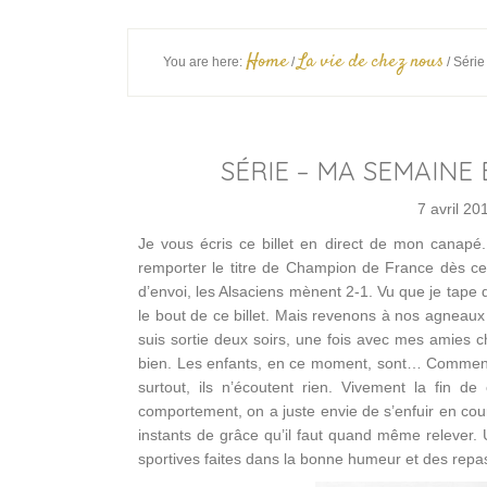
Home
La vie de chez nous
You are here:
/
/
Série
SÉRIE – MA SEMAINE
7 avril 20
Je vous écris ce billet en direct de mon canapé
remporter le titre de Champion de France dès ce
d’envoi, les Alsaciens mènent 2-1. Vu que je tape 
le bout de ce billet. Mais revenons à nos agneau
suis sortie deux soirs, une fois avec mes amies c
bien. Les enfants, en ce moment, sont… Comment d
surtout, ils n’écoutent rien. Vivement la fin
comportement, on a juste envie de s’enfuir en cou
instants de grâce qu’il faut quand même relever. U
sportives faites dans la bonne humeur et des rep