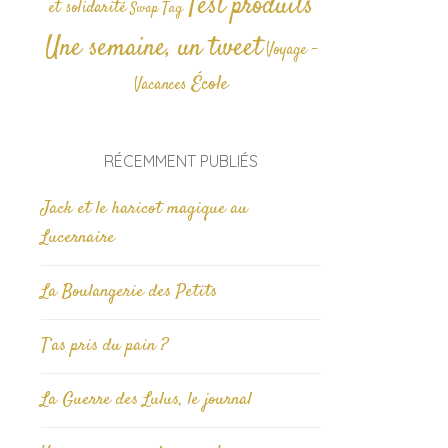
Test produits
et solidarité
Tag
Swap
Une semaine, un tweet
Voyage -
École
Vacances
RÉCEMMENT PUBLIÉS
Jack et le haricot magique au
Lucernaire
La Boulangerie des Petits
T’as pris du pain ?
La Guerre des Lulus, le journal