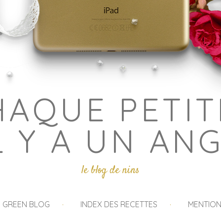
HAQUE PETIT
L Y A UN AN
le blog de nins
I GREEN BLOG
INDEX DES RECETTES
MENTION