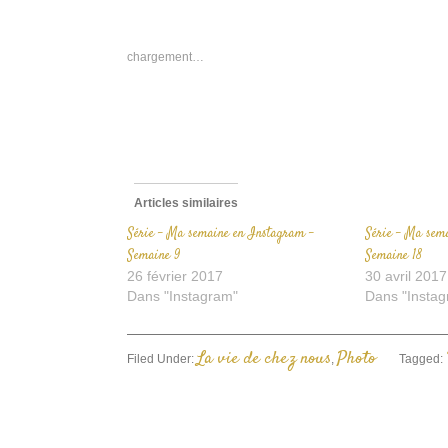
s
F
d
u
n
chargement…
f
Articles similaires
Série – Ma semaine en Instagram –
Série – Ma sem
Semaine 9
Semaine 18
26 février 2017
30 avril 2017
Dans "Instagram"
Dans "Instag
La vie de chez nous
Photo
Filed Under:
,
Tagged: