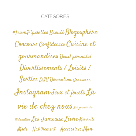
CATÉGORIES
Blogosphère
#TeamPipelettes
Beauté
Cuisine et
Concours
Confidences
gourmandises
Deuil périnatal
Divertissements / Loisirs /
Sorties
DIY
Décoration
Grossesse
La
Instagram
Jeux et jouets
vie de chez nous
Les jeudis de
Livre
Les Jumeaux
Maternité
l'éducation
Mon
Mode - Habillement - Accessoires