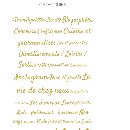
CATÉGORIES
Blogosphère
#TeamPipelettes
Beauté
Cuisine et
Concours
Confidences
gourmandises
Deuil périnatal
Divertissements / Loisirs /
Sorties
DIY
Décoration
Grossesse
La
Instagram
Jeux et jouets
vie de chez nous
Les jeudis de
Livre
Les Jumeaux
Maternité
l'éducation
Mon
Mode - Habillement - Accessoires
ange
Photo
Santé
Pinterest
Puériculture
Non classé