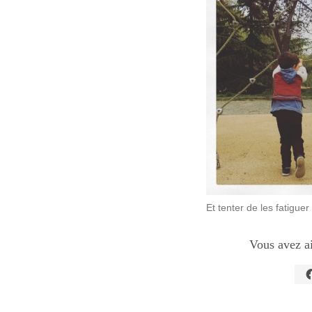
Et tenter de les fatigue
Vous avez a
C
p
p