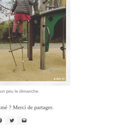
r un peu le dimanche.
imé ? Merci de partager.
liquez
Cliquez
Cliquer
our
pour
pour
artager
partager
envoyer