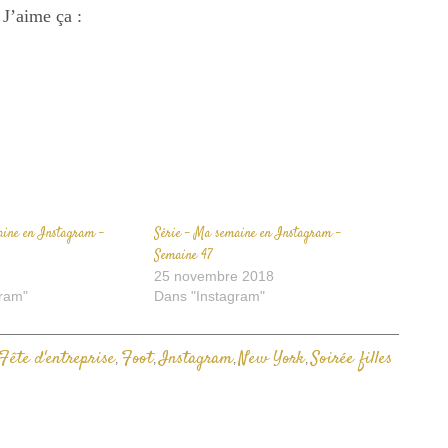
ur
sur
un
acebook(ouvre
J’aime ça :
Twitter(ouvre
lien
ans
dans
par
ne
une
e-
ouvelle
nouvelle
mail
enêtre)
fenêtre)
à
un
ami(ouvre
dans
une
nouvelle
fenêtre)
aine en Instagram –
Série – Ma semaine en Instagram –
Semaine 47
25 novembre 2018
ram"
Dans "Instagram"
Fête d'entreprise
Foot
Instagram
New York
Soirée filles
,
,
,
,