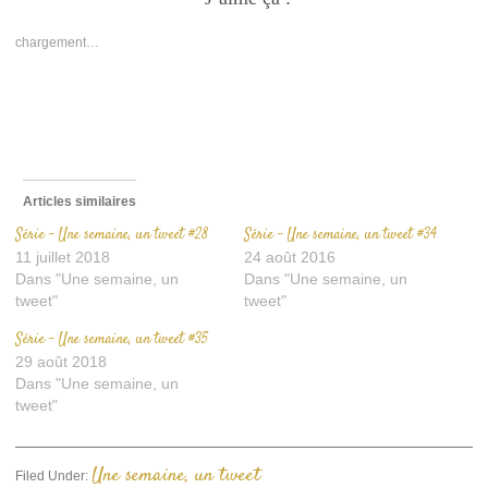
dans
dans
par
une
une
e-
nouvelle
nouvelle
mail
chargement…
fenêtre)
fenêtre)
à
un
ami(ouvre
dans
une
nouvelle
fenêtre)
Articles similaires
Série – Une semaine, un tweet #28
Série – Une semaine, un tweet #34
11 juillet 2018
24 août 2016
Dans "Une semaine, un
Dans "Une semaine, un
tweet"
tweet"
Série – Une semaine, un tweet #35
29 août 2018
Dans "Une semaine, un
tweet"
Une semaine, un tweet
Filed Under: