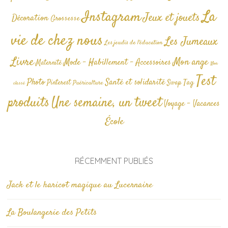
La
Instagram
Jeux et jouets
Décoration
Grossesse
vie de chez nous
Les Jumeaux
Les jeudis de l'éducation
Livre
Mon ange
Mode - Habillement - Accessoires
Maternité
Non
Test
Photo
Santé et solidarité
Tag
Pinterest
Swap
Puériculture
classé
produits
Une semaine, un tweet
Voyage - Vacances
École
RÉCEMMENT PUBLIÉS
Jack et le haricot magique au Lucernaire
La Boulangerie des Petits