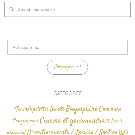
Adresse
e-
mail
Abonnez-vous !
CATÉGORIES
Blogosphère
Concours
#TeamPipelettes
Beauté
Cuisine et gourmandises
Confidences
Deuil
Divertissements / Loisirs / Sorties
périnatal
DIY