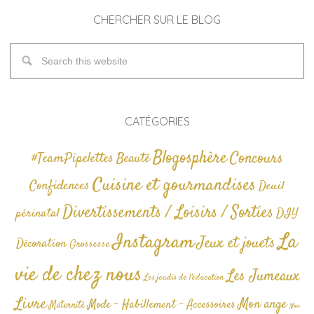
CHERCHER SUR LE BLOG
CATÉGORIES
Blogosphère
Concours
#TeamPipelettes
Beauté
Cuisine et gourmandises
Confidences
Deuil
Divertissements / Loisirs / Sorties
périnatal
DIY
La
Instagram
Jeux et jouets
Décoration
Grossesse
vie de chez nous
Les Jumeaux
Les jeudis de l'éducation
Livre
Mon ange
Mode - Habillement - Accessoires
Maternité
Non