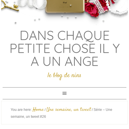
DANS CHAQUE
PETITE CHOSE IL Y
A UN ANGE
le blog de nins
Home
Une semaine, un tweet
You are here:
/
/
Série – Une
semaine, un tweet #26