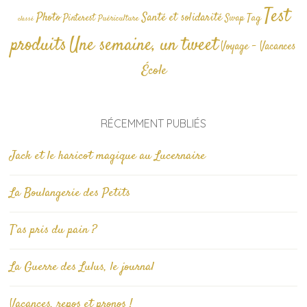
Test
Photo
Santé et solidarité
Tag
Pinterest
Swap
Puériculture
classé
produits
Une semaine, un tweet
Voyage - Vacances
École
RÉCEMMENT PUBLIÉS
Jack et le haricot magique au Lucernaire
La Boulangerie des Petits
T’as pris du pain ?
La Guerre des Lulus, le journal
Vacances, repos et pronos !