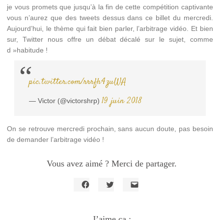
je vous promets que jusqu’à la fin de cette compétition captivante
vous n’aurez que des tweets dessus dans ce billet du mercredi.
Aujourd’hui, le thème qui fait bien parler, l’arbitrage vidéo. Et bien
sur, Twitter nous offre un débat décalé sur le sujet, comme
d »habitude !
pic.twitter.com/rrrfh4zuWA
19 juin 2018
— Victor (@victorshrp)
On se retrouve mercredi prochain, sans aucun doute, pas besoin
de demander l’arbitrage vidéo !
Vous avez aimé ? Merci de partager.
Cliquez
Cliquez
Cliquer
pour
pour
pour
partager
partager
envoyer
sur
sur
un
Facebook(ouvre
J’aime ça :
Twitter(ouvre
lien