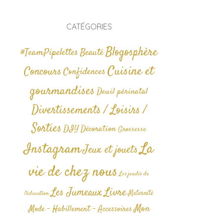
CATÉGORIES
Blogosphère
#TeamPipelettes
Beauté
Cuisine et
Concours
Confidences
gourmandises
Deuil périnatal
Divertissements / Loisirs /
Sorties
DIY
Décoration
Grossesse
La
Instagram
Jeux et jouets
vie de chez nous
Les jeudis de
Livre
Les Jumeaux
Maternité
l'éducation
Mon
Mode - Habillement - Accessoires