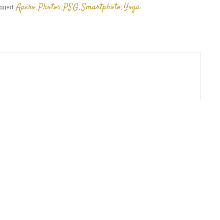
Apéro
Photos
PSG
Smartphoto
Yoga
gged:
,
,
,
,