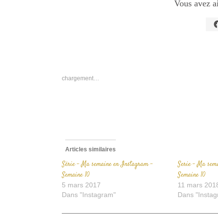
Vous avez a
C
p
p
s
F
d
u
n
chargement…
f
Articles similaires
Série – Ma semaine en Instagram –
Serie – Ma sem
Semaine 10
Semaine 10
5 mars 2017
11 mars 201
Dans "Instagram"
Dans "Instag