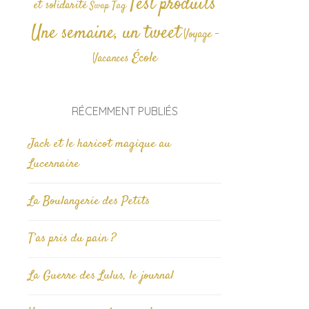
Test produits
et solidarité
Tag
Swap
Une semaine, un tweet
Voyage -
École
Vacances
RÉCEMMENT PUBLIÉS
Jack et le haricot magique au
Lucernaire
La Boulangerie des Petits
T’as pris du pain ?
La Guerre des Lulus, le journal