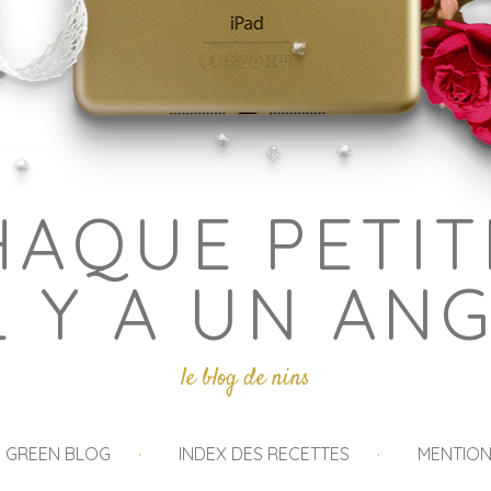
HAQUE PETIT
L Y A UN AN
le blog de nins
I GREEN BLOG
INDEX DES RECETTES
MENTION