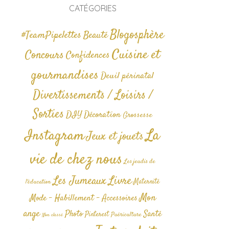
CATÉGORIES
Blogosphère
#TeamPipelettes
Beauté
Cuisine et
Concours
Confidences
gourmandises
Deuil périnatal
Divertissements / Loisirs /
Sorties
DIY
Décoration
Grossesse
La
Instagram
Jeux et jouets
vie de chez nous
Les jeudis de
Livre
Les Jumeaux
Maternité
l'éducation
Mon
Mode - Habillement - Accessoires
ange
Photo
Santé
Pinterest
Puériculture
Non classé