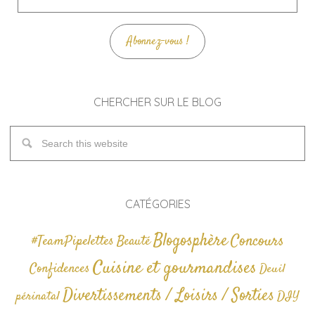
e-
mail
Abonnez-vous !
CHERCHER SUR LE BLOG
CATÉGORIES
Blogosphère
Concours
#TeamPipelettes
Beauté
Cuisine et gourmandises
Confidences
Deuil
Divertissements / Loisirs / Sorties
périnatal
DIY