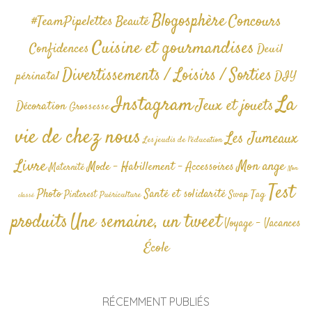
Blogosphère
Concours
#TeamPipelettes
Beauté
Cuisine et gourmandises
Confidences
Deuil
Divertissements / Loisirs / Sorties
périnatal
DIY
La
Instagram
Jeux et jouets
Décoration
Grossesse
vie de chez nous
Les Jumeaux
Les jeudis de l'éducation
Livre
Mon ange
Mode - Habillement - Accessoires
Maternité
Non
Test
Photo
Santé et solidarité
Tag
Pinterest
Swap
Puériculture
classé
produits
Une semaine, un tweet
Voyage - Vacances
École
RÉCEMMENT PUBLIÉS