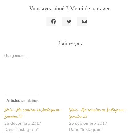
Vous avez aimé ? Merci de partager.
Cliquez
Cliquez
Cliquer
pour
pour
pour
partager
partager
envoyer
sur
sur
un
Facebook(ouvre
J’aime ça :
Twitter(ouvre
lien
dans
dans
par
une
une
e-
nouvelle
nouvelle
mail
chargement…
fenêtre)
fenêtre)
à
un
ami(ouvre
dans
une
nouvelle
fenêtre)
Articles similaires
Série – Ma semaine en Instagram –
Série – Ma semaine en Instagram –
Semaine 52
Semaine 39
25 décembre 2017
25 septembre 2017
Dans "Instagram"
Dans "Instagram"