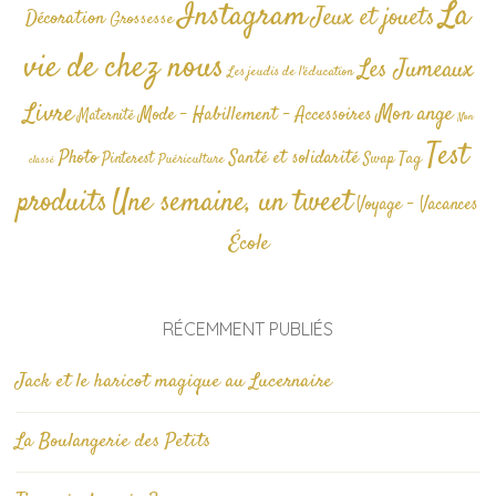
La
Instagram
Jeux et jouets
Décoration
Grossesse
vie de chez nous
Les Jumeaux
Les jeudis de l'éducation
Livre
Mon ange
Mode - Habillement - Accessoires
Maternité
Non
Test
Photo
Santé et solidarité
Tag
Pinterest
Swap
Puériculture
classé
produits
Une semaine, un tweet
Voyage - Vacances
École
RÉCEMMENT PUBLIÉS
Jack et le haricot magique au Lucernaire
La Boulangerie des Petits