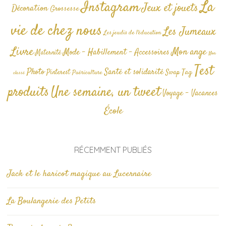
La
Instagram
Jeux et jouets
Décoration
Grossesse
vie de chez nous
Les Jumeaux
Les jeudis de l'éducation
Livre
Mon ange
Mode - Habillement - Accessoires
Maternité
Non
Test
Photo
Santé et solidarité
Tag
Pinterest
Swap
Puériculture
classé
produits
Une semaine, un tweet
Voyage - Vacances
École
RÉCEMMENT PUBLIÉS
Jack et le haricot magique au Lucernaire
La Boulangerie des Petits