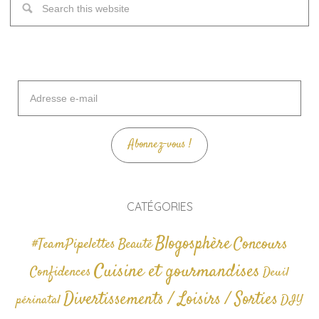
Adresse
e-
mail
Abonnez-vous !
CATÉGORIES
Blogosphère
Concours
#TeamPipelettes
Beauté
Cuisine et gourmandises
Confidences
Deuil
Divertissements / Loisirs / Sorties
périnatal
DIY