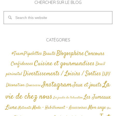
CHERCHER SUR LE BLOG
CATÉGORIES
Blogosphère
Concours
#TeamPipelettes
Beauté
Cuisine et gourmandises
Confidences
Deuil
Divertissements / Loisirs / Sorties
périnatal
DIY
La
Instagram
Jeux et jouets
Décoration
Grossesse
vie de chez nous
Les Jumeaux
Les jeudis de l'éducation
Livre
Mon ange
Mode - Habillement - Accessoires
Maternité
Non