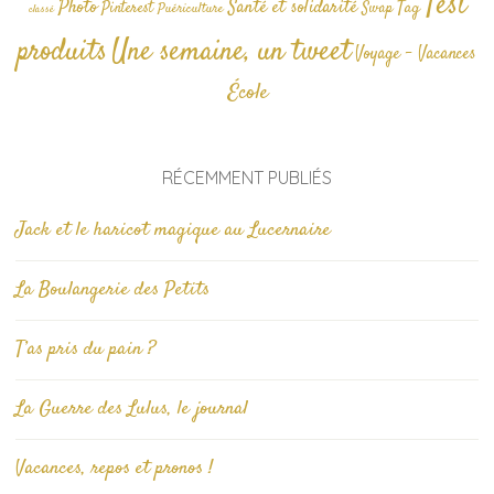
Test
Photo
Santé et solidarité
Tag
Pinterest
Swap
Puériculture
classé
produits
Une semaine, un tweet
Voyage - Vacances
École
RÉCEMMENT PUBLIÉS
Jack et le haricot magique au Lucernaire
La Boulangerie des Petits
T’as pris du pain ?
La Guerre des Lulus, le journal
Vacances, repos et pronos !