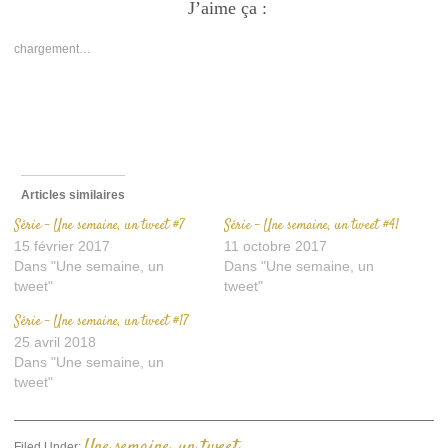
Facebook(ouvre
J’aime ça :
Twitter(ouvre
lien
dans
dans
par
une
une
e-
nouvelle
nouvelle
mail
chargement…
fenêtre)
fenêtre)
à
un
ami(ouvre
dans
une
nouvelle
fenêtre)
Articles similaires
Série – Une semaine, un tweet #7
Série – Une semaine, un tweet #41
15 février 2017
11 octobre 2017
Dans "Une semaine, un
Dans "Une semaine, un
tweet"
tweet"
Série – Une semaine, un tweet #17
25 avril 2018
Dans "Une semaine, un
tweet"
Une semaine, un tweet
Filed Under: