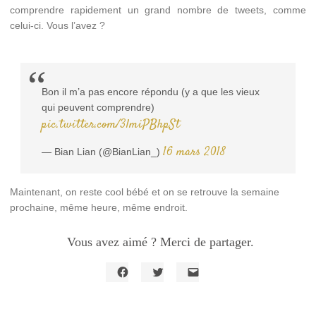
comprendre rapidement un grand nombre de tweets, comme
celui-ci. Vous l’avez ?
Bon il m’a pas encore répondu (y a que les vieux
qui peuvent comprendre)
pic.twitter.com/3lmiPBhpSt
16 mars 2018
— Bian Lian (@BianLian_)
Maintenant, on reste cool bébé et on se retrouve la semaine
prochaine, même heure, même endroit.
Vous avez aimé ? Merci de partager.
Cliquez
Cliquez
Cliquer
pour
pour
pour
partager
partager
envoyer
sur
sur
un