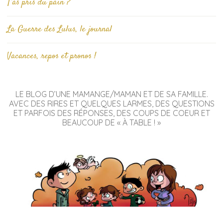
T’as pris du pain ?
La Guerre des Lulus, le journal
Vacances, repos et pronos !
LE BLOG D’UNE MAMANGE/MAMAN ET DE SA FAMILLE.
AVEC DES RIRES ET QUELQUES LARMES, DES QUESTIONS
ET PARFOIS DES RÉPONSES, DES COUPS DE COEUR ET
BEAUCOUP DE « À TABLE ! »