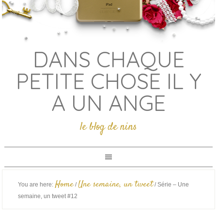
DANS CHAQUE
PETITE CHOSE IL Y
A UN ANGE
le blog de nins
Home
Une semaine, un tweet
You are here:
/
/
Série – Une
semaine, un tweet #12