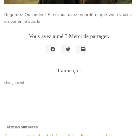
Regardez Outlander ! Et si vous avez regardé et que vous voulez
en parler, je suis là.
Vous avez aimé ? Merci de partager.
Cliquez
Cliquez
Cliquer
pour
pour
pour
partager
partager
envoyer
sur
sur
un
Facebook(ouvre
J’aime ça :
Twitter(ouvre
lien
dans
dans
par
une
une
e-
nouvelle
nouvelle
mail
chargement…
fenêtre)
fenêtre)
à
un
ami(ouvre
dans
une
nouvelle
fenêtre)
Articles similaires