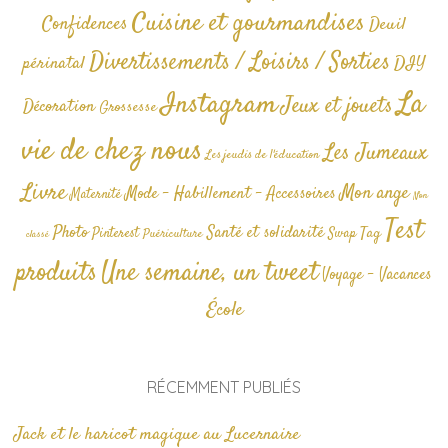
Cuisine et gourmandises
Confidences
Deuil
Divertissements / Loisirs / Sorties
périnatal
DIY
La
Instagram
Jeux et jouets
Décoration
Grossesse
vie de chez nous
Les Jumeaux
Les jeudis de l'éducation
Livre
Mon ange
Mode - Habillement - Accessoires
Maternité
Non
Test
Photo
Santé et solidarité
Tag
Pinterest
Swap
Puériculture
classé
produits
Une semaine, un tweet
Voyage - Vacances
École
RÉCEMMENT PUBLIÉS
Jack et le haricot magique au Lucernaire