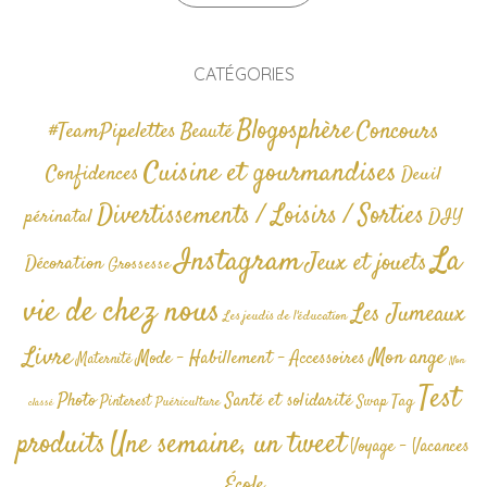
CATÉGORIES
Blogosphère
Concours
#TeamPipelettes
Beauté
Cuisine et gourmandises
Confidences
Deuil
Divertissements / Loisirs / Sorties
périnatal
DIY
La
Instagram
Jeux et jouets
Décoration
Grossesse
vie de chez nous
Les Jumeaux
Les jeudis de l'éducation
Livre
Mon ange
Mode - Habillement - Accessoires
Maternité
Non
Test
Photo
Santé et solidarité
Tag
Pinterest
Swap
Puériculture
classé
produits
Une semaine, un tweet
Voyage - Vacances
École