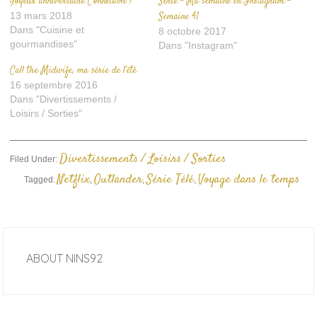
Joyeux anniversaire Connétable !
Série – Ma semaine en Instagram –
13 mars 2018
Semaine 41
Dans "Cuisine et
8 octobre 2017
gourmandises"
Dans "Instagram"
Call the Midwife, ma série de l’été
16 septembre 2016
Dans "Divertissements /
Loisirs / Sorties"
Divertissements / Loisirs / Sorties
Filed Under:
Netflix
Outlander
Série Télé
Voyage dans le temps
Tagged:
,
,
,
ABOUT
NINS92