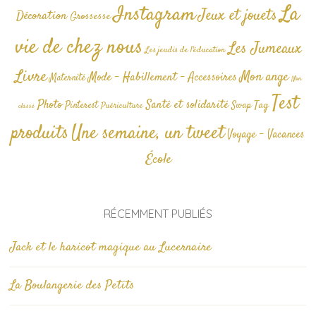
La
Instagram
Jeux et jouets
Décoration
Grossesse
vie de chez nous
Les Jumeaux
Les jeudis de l'éducation
Livre
Mon ange
Mode - Habillement - Accessoires
Maternité
Non
Test
Photo
Santé et solidarité
Tag
Pinterest
Swap
Puériculture
classé
produits
Une semaine, un tweet
Voyage - Vacances
École
RÉCEMMENT PUBLIÉS
Jack et le haricot magique au Lucernaire
La Boulangerie des Petits