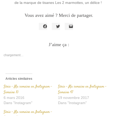
de la marque de tisanes Les 2 marmottes, un délice !
Vous avez aimé ? Merci de partager.
Cliquez
Cliquez
Cliquer
pour
pour
pour
partager
partager
envoyer
sur
sur
un
Facebook(ouvre
J’aime ça :
Twitter(ouvre
lien
dans
dans
par
une
une
e-
nouvelle
nouvelle
mail
chargement…
fenêtre)
fenêtre)
à
un
ami(ouvre
dans
une
nouvelle
fenêtre)
Articles similaires
Série – Ma semaine en Instagram –
Série – Ma semaine en Instagram –
Semaine 10
Semaine 47
6 mars 2016
19 novembre 2017
Dans "Instagram"
Dans "Instagram"
Série – Ma semaine en Instagram –