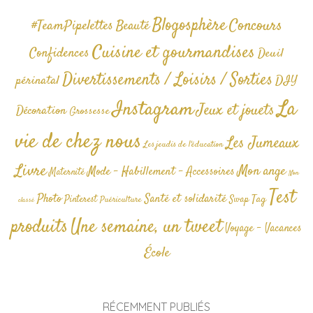
Blogosphère
Concours
#TeamPipelettes
Beauté
Cuisine et gourmandises
Confidences
Deuil
Divertissements / Loisirs / Sorties
périnatal
DIY
La
Instagram
Jeux et jouets
Décoration
Grossesse
vie de chez nous
Les Jumeaux
Les jeudis de l'éducation
Livre
Mon ange
Mode - Habillement - Accessoires
Maternité
Non
Test
Photo
Santé et solidarité
Tag
Pinterest
Swap
Puériculture
classé
produits
Une semaine, un tweet
Voyage - Vacances
École
RÉCEMMENT PUBLIÉS