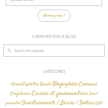
e-
mail
Abonnez-vous !
CHERCHER SUR LE BLOG
CATÉGORIES
Blogosphère
Concours
#TeamPipelettes
Beauté
Cuisine et gourmandises
Confidences
Deuil
Divertissements / Loisirs / Sorties
périnatal
DIY