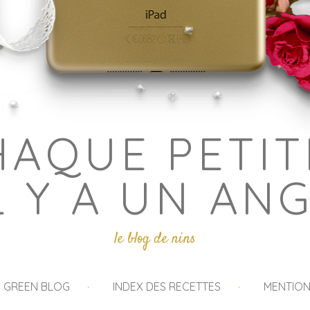
HAQUE PETIT
L Y A UN AN
le blog de nins
I GREEN BLOG
INDEX DES RECETTES
MENTION