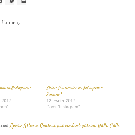
liquez
Cliquez
Cliquer
our
pour
pour
artager
partager
envoyer
ur
sur
un
acebook(ouvre
J’aime ça :
Twitter(ouvre
lien
ans
dans
par
ne
une
e-
ouvelle
nouvelle
mail
enêtre)
fenêtre)
à
un
ami(ouvre
dans
une
nouvelle
fenêtre)
aine en Instagram –
Série – Ma semaine en Instagram –
Semaine 7
 2017
12 février 2017
ram"
Dans "Instagram"
Apéro
Asterix
Content pas content
gateau
Halli Galli
gged:
,
,
,
,