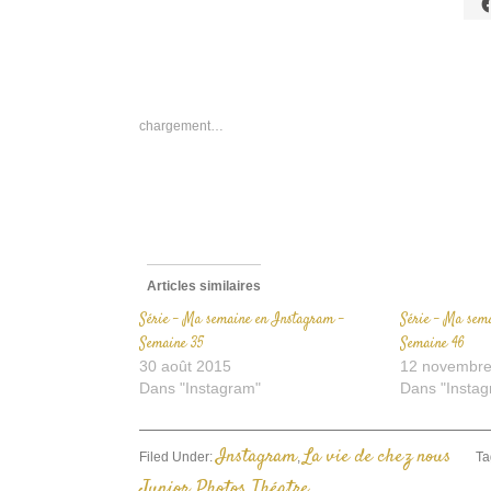
C
p
p
s
F
d
u
n
chargement…
f
Articles similaires
Série – Ma semaine en Instagram –
Série – Ma sem
Semaine 35
Semaine 46
30 août 2015
12 novembre
Dans "Instagram"
Dans "Instag
Instagram
La vie de chez nous
Filed Under:
,
Ta
Junior
Photos
Théatre
,
,