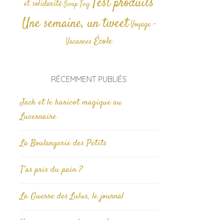
Test produits
et solidarité
Tag
Swap
Une semaine, un tweet
Voyage -
École
Vacances
RÉCEMMENT PUBLIÉS
Jack et le haricot magique au
Lucernaire
La Boulangerie des Petits
T’as pris du pain ?
La Guerre des Lulus, le journal