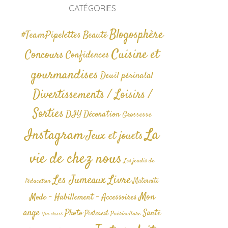
CATÉGORIES
Blogosphère
#TeamPipelettes
Beauté
Cuisine et
Concours
Confidences
gourmandises
Deuil périnatal
Divertissements / Loisirs /
Sorties
DIY
Décoration
Grossesse
La
Instagram
Jeux et jouets
vie de chez nous
Les jeudis de
Livre
Les Jumeaux
Maternité
l'éducation
Mon
Mode - Habillement - Accessoires
ange
Photo
Santé
Pinterest
Puériculture
Non classé