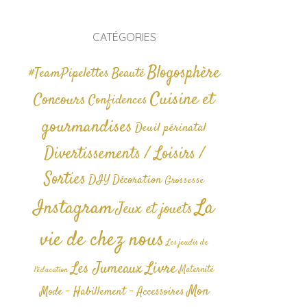
CATÉGORIES
Blogosphère
#TeamPipelettes
Beauté
Cuisine et
Concours
Confidences
gourmandises
Deuil périnatal
Divertissements / Loisirs /
Sorties
DIY
Décoration
Grossesse
La
Instagram
Jeux et jouets
vie de chez nous
Les jeudis de
Livre
Les Jumeaux
Maternité
l'éducation
Mon
Mode - Habillement - Accessoires