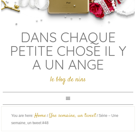
DANS CHAQUE
PETITE CHOSE IL Y
A UN ANGE
le blog de nins
Home
Une semaine, un tweet
You are here:
/
/
Série – Une
semaine, un tweet #48