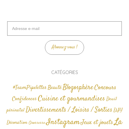
Adresse
e-
mail
Abonnez-vous !
CATÉGORIES
Blogosphère
Concours
#TeamPipelettes
Beauté
Cuisine et gourmandises
Confidences
Deuil
Divertissements / Loisirs / Sorties
périnatal
DIY
La
Instagram
Jeux et jouets
Décoration
Grossesse