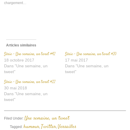
nouvelle
nouvelle
mail
chargement…
fenêtre)
fenêtre)
à
un
ami(ouvre
dans
une
nouvelle
fenêtre)
Articles similaires
Série – Une semaine, un tweet #42
Série – Une semaine, un tweet #20
18 octobre 2017
17 mai 2017
Dans "Une semaine, un
Dans "Une semaine, un
tweet"
tweet"
Série – Une semaine, un tweet #22
30 mai 2018
Dans "Une semaine, un
tweet"
Une semaine, un tweet
Filed Under:
humour
Twitter
Versailles
Tagged:
,
,