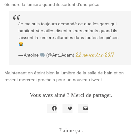
éteindre la lumière quand ils sortent d’une pièce.
Je me suis toujours demandé ce que les gens qui
habitent Versailles disent à leurs enfants quand ils
laissent la lumière allumées dans toutes les pièces
22 novembre 2017
— Antoine
(@Ant1Adam)
Maintenant on éteint bien la lumière de la salle de bain et on
revient mercredi prochain pour un nouveau tweet.
Vous avez aimé ? Merci de partager.
Cliquez
Cliquez
Cliquer
pour
pour
pour
partager
partager
envoyer
sur
sur
un
Facebook(ouvre
J’aime ça :
Twitter(ouvre
lien
dans
dans
par
une
une
e-