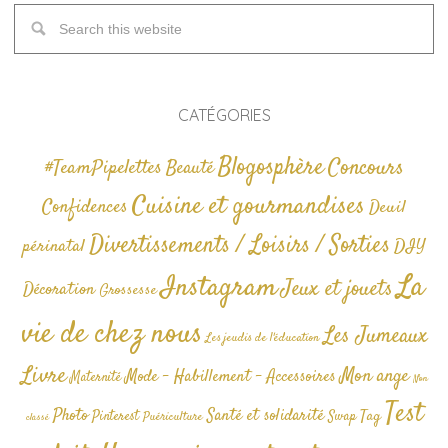
CATÉGORIES
Blogosphère
Concours
#TeamPipelettes
Beauté
Cuisine et gourmandises
Confidences
Deuil
Divertissements / Loisirs / Sorties
périnatal
DIY
La
Instagram
Jeux et jouets
Décoration
Grossesse
vie de chez nous
Les Jumeaux
Les jeudis de l'éducation
Livre
Mon ange
Mode - Habillement - Accessoires
Maternité
Non
Test
Photo
Santé et solidarité
Tag
Pinterest
Swap
Puériculture
classé