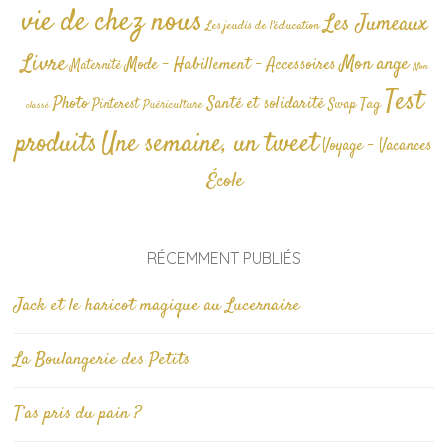
vie de chez nous
Les Jumeaux
Les jeudis de l'éducation
Livre
Mon ange
Mode - Habillement - Accessoires
Maternité
Non
Test
Photo
Santé et solidarité
Tag
Pinterest
Swap
Puériculture
classé
produits
Une semaine, un tweet
Voyage - Vacances
École
RÉCEMMENT PUBLIÉS
Jack et le haricot magique au Lucernaire
La Boulangerie des Petits
T’as pris du pain ?