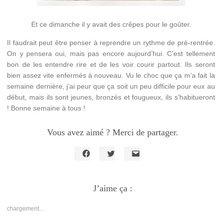
Et ce dimanche il y avait des crêpes pour le goûter.
Il faudrait peut être penser à reprendre un rythme de pré-rentrée.
On y pensera oui, mais pas encore aujourd’hui. C’est tellement
bon de les entendre rire et de les voir courir partout. Ils seront
bien assez vite enfermés à nouveau. Vu le choc que ça m’a fait la
semaine dernière, j’ai peur que ça soit un peu difficile pour eux au
début, mais ils sont jeunes, bronzés et fougueux, ils s’habitueront
! Bonne semaine à tous !
Vous avez aimé ? Merci de partager.
Cliquez
Cliquez
Cliquer
pour
pour
pour
partager
partager
envoyer
sur
sur
un
Facebook(ouvre
J’aime ça :
Twitter(ouvre
lien
dans
dans
par
une
une
e-
nouvelle
nouvelle
mail
chargement…
fenêtre)
fenêtre)
à
un