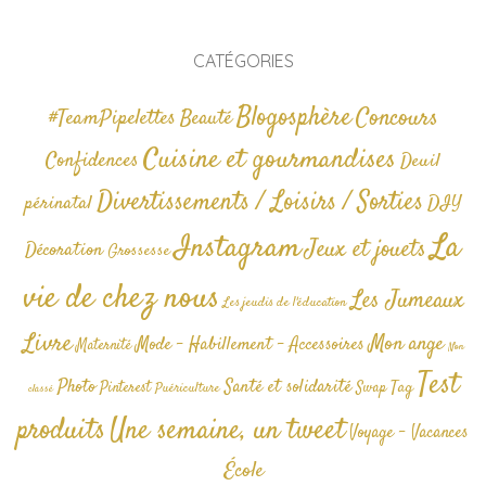
CATÉGORIES
Blogosphère
Concours
#TeamPipelettes
Beauté
Cuisine et gourmandises
Confidences
Deuil
Divertissements / Loisirs / Sorties
périnatal
DIY
La
Instagram
Jeux et jouets
Décoration
Grossesse
vie de chez nous
Les Jumeaux
Les jeudis de l'éducation
Livre
Mon ange
Mode - Habillement - Accessoires
Maternité
Non
Test
Photo
Santé et solidarité
Tag
Pinterest
Swap
Puériculture
classé
produits
Une semaine, un tweet
Voyage - Vacances
École