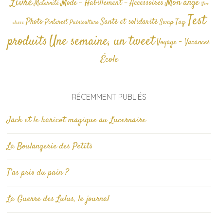
Livre
Mon ange
Mode - Habillement - Accessoires
Maternité
Non
Test
Photo
Santé et solidarité
Tag
Pinterest
Swap
Puériculture
classé
produits
Une semaine, un tweet
Voyage - Vacances
École
RÉCEMMENT PUBLIÉS
Jack et le haricot magique au Lucernaire
La Boulangerie des Petits
T’as pris du pain ?
La Guerre des Lulus, le journal