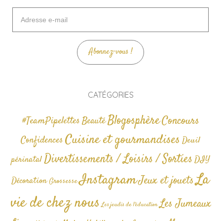
Adresse
e-
mail
Abonnez-vous !
CATÉGORIES
Blogosphère
Concours
#TeamPipelettes
Beauté
Cuisine et gourmandises
Confidences
Deuil
Divertissements / Loisirs / Sorties
périnatal
DIY
La
Instagram
Jeux et jouets
Décoration
Grossesse
vie de chez nous
Les Jumeaux
Les jeudis de l'éducation