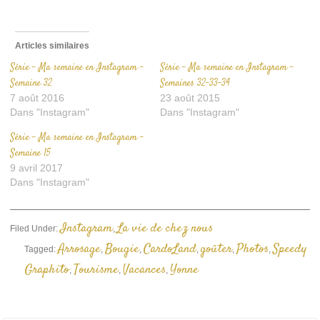
ami(ouvre
dans
une
nouvelle
fenêtre)
Articles similaires
Série – Ma semaine en Instagram –
Série – Ma semaine en Instagram –
Semaine 32
Semaines 32-33-34
7 août 2016
23 août 2015
Dans "Instagram"
Dans "Instagram"
Série – Ma semaine en Instagram –
Semaine 15
9 avril 2017
Dans "Instagram"
Instagram
La vie de chez nous
Filed Under:
,
Arrosage
Bougie
CardoLand
goûter
Photos
Speedy
Tagged:
,
,
,
,
,
Graphito
Tourisme
Vacances
Yonne
,
,
,