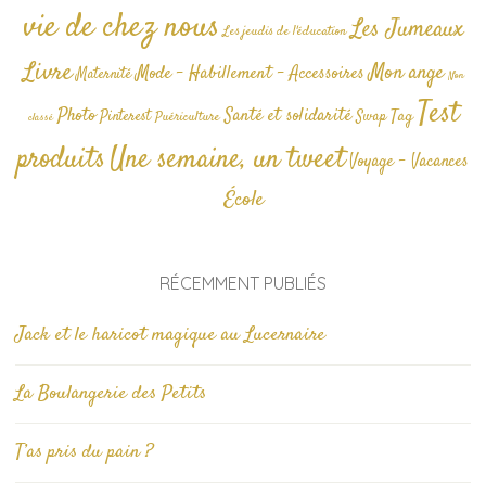
vie de chez nous
Les Jumeaux
Les jeudis de l'éducation
Livre
Mon ange
Mode - Habillement - Accessoires
Maternité
Non
Test
Photo
Santé et solidarité
Tag
Pinterest
Swap
Puériculture
classé
produits
Une semaine, un tweet
Voyage - Vacances
École
RÉCEMMENT PUBLIÉS
Jack et le haricot magique au Lucernaire
La Boulangerie des Petits
T’as pris du pain ?