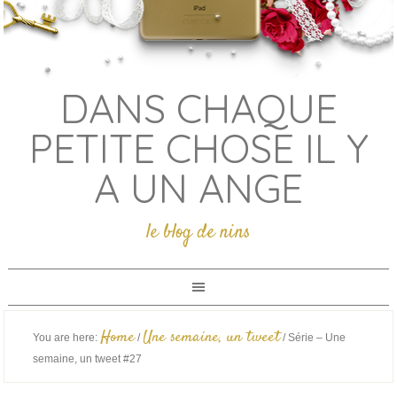
DANS CHAQUE
PETITE CHOSE IL Y
A UN ANGE
le blog de nins
Home
Une semaine, un tweet
You are here:
/
/
Série – Une
semaine, un tweet #27