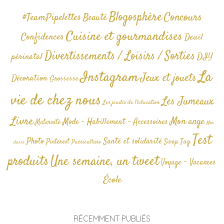
Blogosphère
Concours
#TeamPipelettes
Beauté
Cuisine et gourmandises
Confidences
Deuil
Divertissements / Loisirs / Sorties
périnatal
DIY
La
Instagram
Jeux et jouets
Décoration
Grossesse
vie de chez nous
Les Jumeaux
Les jeudis de l'éducation
Livre
Mon ange
Mode - Habillement - Accessoires
Maternité
Non
Test
Photo
Santé et solidarité
Tag
Pinterest
Swap
Puériculture
classé
produits
Une semaine, un tweet
Voyage - Vacances
École
RÉCEMMENT PUBLIÉS