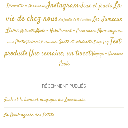
La
Instagram
Jeux et jouets
Décoration
Grossesse
vie de chez nous
Les Jumeaux
Les jeudis de l'éducation
Livre
Mon ange
Mode - Habillement - Accessoires
Maternité
Non
Test
Photo
Santé et solidarité
Tag
Pinterest
Swap
Puériculture
classé
produits
Une semaine, un tweet
Voyage - Vacances
École
RÉCEMMENT PUBLIÉS
Jack et le haricot magique au Lucernaire
La Boulangerie des Petits