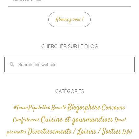
e-
mail
Abonnez-vous !
CHERCHER SUR LE BLOG
CATÉGORIES
Blogosphère
Concours
#TeamPipelettes
Beauté
Cuisine et gourmandises
Confidences
Deuil
Divertissements / Loisirs / Sorties
périnatal
DIY