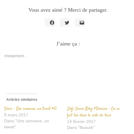
Vous avez aimé ? Merci de partager.
Cliquez
Cliquez
Cliquer
pour
pour
pour
partager
partager
envoyer
sur
sur
un
Facebook(ouvre
J’aime ça :
Twitter(ouvre
lien
dans
dans
par
une
une
e-
nouvelle
nouvelle
mail
chargement…
fenêtre)
fenêtre)
à
un
ami(ouvre
dans
une
nouvelle
fenêtre)
Articles similaires
Série – Une semaine, un tweet #10
Défi Green Blog #Février – On se
8 mars 2017
fait bio dans la salle de bain
Dans "Une semaine, un
14 février 2017
tweet"
Dans "Beauté"