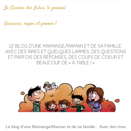
La Guerre des Lulus, le journal
Vacances, repos et pronos !
LE BLOG D’UNE MAMANGE/MAMAN ET DE SA FAMILLE.
AVEC DES RIRES ET QUELQUES LARMES, DES QUESTIONS
ET PARFOIS DES RÉPONSES, DES COUPS DE COEUR ET
BEAUCOUP DE « À TABLE ! »
Le blog d'une Mamange/Maman et de sa famille... Avec des rires