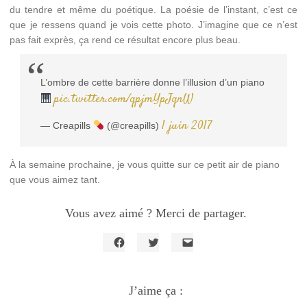
du tendre et même du poétique. La poésie de l’instant, c’est ce
que je ressens quand je vois cette photo. J’imagine que ce n’est
pas fait exprès, ça rend ce résultat encore plus beau.
L’ombre de cette barrière donne l’illusion d’un piano
pic.twitter.com/qpjmYpJqnW
1 juin 2017
— Creapills
(@creapills)
À la semaine prochaine, je vous quitte sur ce petit air de piano
que vous aimez tant.
Vous avez aimé ? Merci de partager.
Cliquez
Cliquez
Cliquer
pour
pour
pour
partager
partager
envoyer
sur
sur
un
Facebook(ouvre
J’aime ça :
Twitter(ouvre
lien
dans
dans
par
une
une
e-