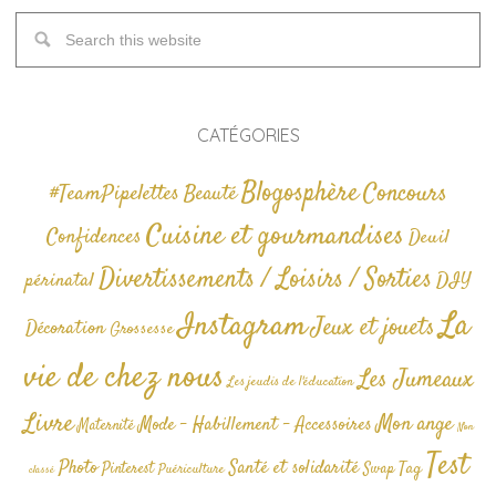
CATÉGORIES
Blogosphère
Concours
#TeamPipelettes
Beauté
Cuisine et gourmandises
Confidences
Deuil
Divertissements / Loisirs / Sorties
périnatal
DIY
La
Instagram
Jeux et jouets
Décoration
Grossesse
vie de chez nous
Les Jumeaux
Les jeudis de l'éducation
Livre
Mon ange
Mode - Habillement - Accessoires
Maternité
Non
Test
Photo
Santé et solidarité
Tag
Pinterest
Swap
Puériculture
classé