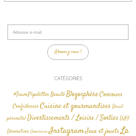
Adresse
e-
mail
Abonnez-vous !
CATÉGORIES
Blogosphère
Concours
#TeamPipelettes
Beauté
Cuisine et gourmandises
Confidences
Deuil
Divertissements / Loisirs / Sorties
périnatal
DIY
La
Instagram
Jeux et jouets
Décoration
Grossesse