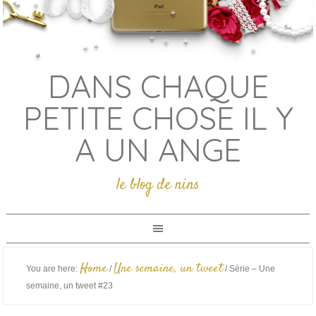
DANS CHAQUE
PETITE CHOSE IL Y
A UN ANGE
le blog de nins
Home
Une semaine, un tweet
You are here:
/
/
Série – Une
semaine, un tweet #23