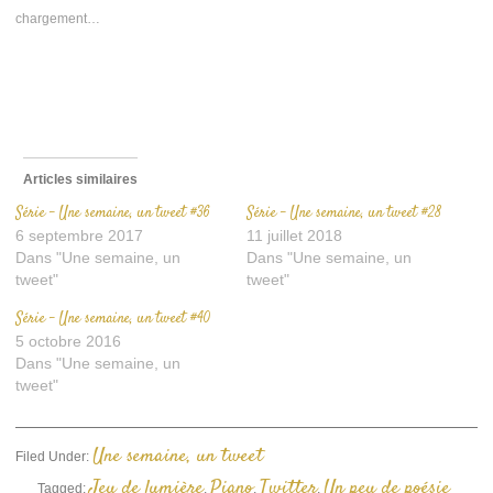
nouvelle
nouvelle
mail
chargement…
fenêtre)
fenêtre)
à
un
ami(ouvre
dans
une
nouvelle
fenêtre)
Articles similaires
Série – Une semaine, un tweet #36
Série – Une semaine, un tweet #28
6 septembre 2017
11 juillet 2018
Dans "Une semaine, un
Dans "Une semaine, un
tweet"
tweet"
Série – Une semaine, un tweet #40
5 octobre 2016
Dans "Une semaine, un
tweet"
Une semaine, un tweet
Filed Under:
Jeu de lumière
Piano
Twitter
Un peu de poésie
Tagged:
,
,
,