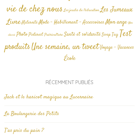
vie de chez nous
Les Jumeaux
Les jeudis de l'éducation
Livre
Mon ange
Mode - Habillement - Accessoires
Maternité
Non
Test
Photo
Santé et solidarité
Tag
Pinterest
Swap
Puériculture
classé
produits
Une semaine, un tweet
Voyage - Vacances
École
RÉCEMMENT PUBLIÉS
Jack et le haricot magique au Lucernaire
La Boulangerie des Petits
T’as pris du pain ?