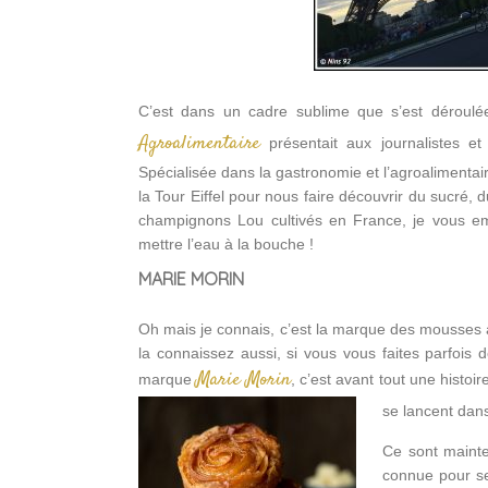
C’est dans un cadre sublime que s’est déroulé
Agroalimentaire
présentait aux journalistes e
Spécialisée dans la gastronomie et l’agroalimentai
la Tour Eiffel pour nous faire découvrir du sucré,
champignons Lou cultivés en France, je vous e
mettre l’eau à la bouche !
MARIE MORIN
Oh mais je connais, c’est la marque des mousses a
la connaissez aussi, si vous vous faites parfois 
Marie Morin
marque
, c’est avant tout une histoi
se lancent dan
Ce sont mainten
connue pour se