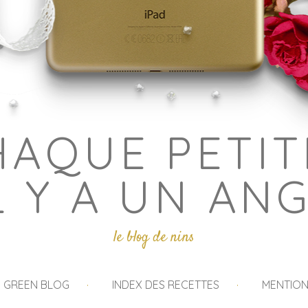
HAQUE PETIT
L Y A UN AN
le blog de nins
I GREEN BLOG
INDEX DES RECETTES
MENTION