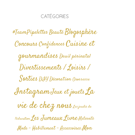
CATÉGORIES
Blogosphère
#TeamPipelettes
Beauté
Cuisine et
Concours
Confidences
gourmandises
Deuil périnatal
Divertissements / Loisirs /
Sorties
DIY
Décoration
Grossesse
La
Instagram
Jeux et jouets
vie de chez nous
Les jeudis de
Livre
Les Jumeaux
Maternité
l'éducation
Mon
Mode - Habillement - Accessoires