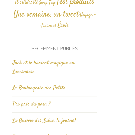
Test produits
et solidarité
Tag
Swap
Une semaine, un tweet
Voyage -
École
Vacances
RÉCEMMENT PUBLIÉS
Jack et le haricot magique au
Lucernaire
La Boulangerie des Petits
T’as pris du pain ?
La Guerre des Lulus, le journal