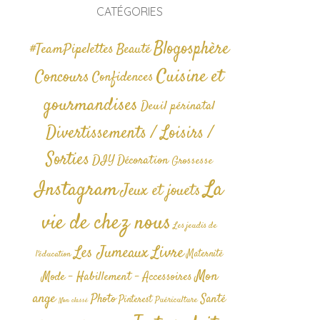
CATÉGORIES
Blogosphère
#TeamPipelettes
Beauté
Cuisine et
Concours
Confidences
gourmandises
Deuil périnatal
Divertissements / Loisirs /
Sorties
DIY
Décoration
Grossesse
La
Instagram
Jeux et jouets
vie de chez nous
Les jeudis de
Livre
Les Jumeaux
Maternité
l'éducation
Mon
Mode - Habillement - Accessoires
ange
Photo
Santé
Pinterest
Puériculture
Non classé