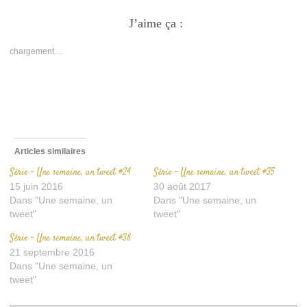
partager
partager
envoyer
sur
sur
un
Facebook(ouvre
J’aime ça :
Twitter(ouvre
lien
dans
dans
par
une
une
e-
nouvelle
nouvelle
mail
chargement…
fenêtre)
fenêtre)
à
un
ami(ouvre
dans
une
nouvelle
fenêtre)
Articles similaires
Série – Une semaine, un tweet #24
Série – Une semaine, un tweet #35
15 juin 2016
30 août 2017
Dans "Une semaine, un
Dans "Une semaine, un
tweet"
tweet"
Série – Une semaine, un tweet #38
21 septembre 2016
Dans "Une semaine, un
tweet"