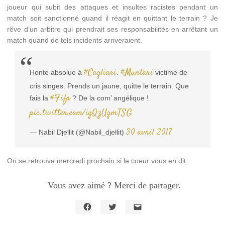
joueur qui subit des attaques et insultes racistes pendant un
match soit sanctionné quand il réagit en quittant le terrain ? Je
rêve d’un arbitre qui prendrait ses responsabilités en arrêtant un
match quand de tels incidents arriveraient.
#Cagliari
#Muntari
Honte absolue à
.
victime de
cris singes. Prends un jaune, quitte le terrain. Que
#Fifa
fais la
? De la com’ angélique !
pic.twitter.com/igQzUgmTSG
30 avril 2017
— Nabil Djellit (@Nabil_djellit)
On se retrouve mercredi prochain si le coeur vous en dit.
Vous avez aimé ? Merci de partager.
Cliquez
Cliquez
Cliquer
pour
pour
pour