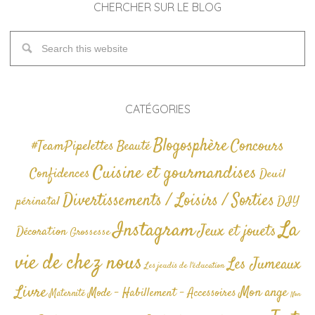
CHERCHER SUR LE BLOG
CATÉGORIES
Blogosphère
Concours
#TeamPipelettes
Beauté
Cuisine et gourmandises
Confidences
Deuil
Divertissements / Loisirs / Sorties
périnatal
DIY
La
Instagram
Jeux et jouets
Décoration
Grossesse
vie de chez nous
Les Jumeaux
Les jeudis de l'éducation
Livre
Mon ange
Mode - Habillement - Accessoires
Maternité
Non