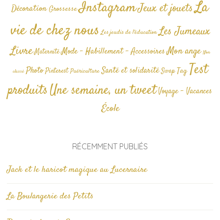
La
Instagram
Jeux et jouets
Décoration
Grossesse
vie de chez nous
Les Jumeaux
Les jeudis de l'éducation
Livre
Mon ange
Mode - Habillement - Accessoires
Maternité
Non
Test
Photo
Santé et solidarité
Tag
Pinterest
Swap
Puériculture
classé
produits
Une semaine, un tweet
Voyage - Vacances
École
RÉCEMMENT PUBLIÉS
Jack et le haricot magique au Lucernaire
La Boulangerie des Petits