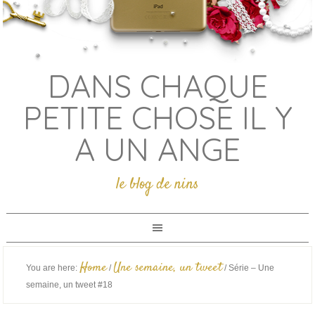
DANS CHAQUE
PETITE CHOSE IL Y
A UN ANGE
le blog de nins
Home
Une semaine, un tweet
You are here:
/
/
Série – Une
semaine, un tweet #18