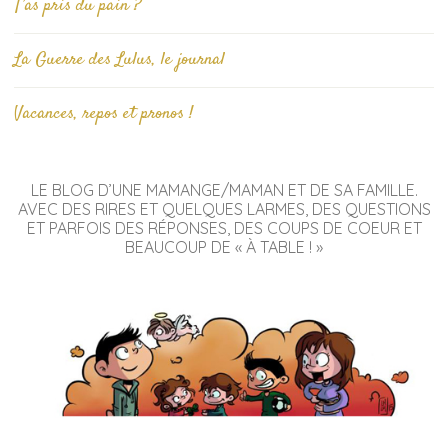
T’as pris du pain ?
La Guerre des Lulus, le journal
Vacances, repos et pronos !
LE BLOG D’UNE MAMANGE/MAMAN ET DE SA FAMILLE.
AVEC DES RIRES ET QUELQUES LARMES, DES QUESTIONS
ET PARFOIS DES RÉPONSES, DES COUPS DE COEUR ET
BEAUCOUP DE « À TABLE ! »