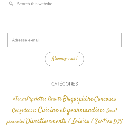
Adresse
e-
mail
Abonnez-vous !
CATÉGORIES
Blogosphère
Concours
#TeamPipelettes
Beauté
Cuisine et gourmandises
Confidences
Deuil
Divertissements / Loisirs / Sorties
périnatal
DIY