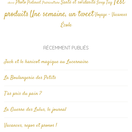
Test
Photo
Santé et solidarité
Tag
Pinterest
Swap
Puériculture
classé
produits
Une semaine, un tweet
Voyage - Vacances
École
RÉCEMMENT PUBLIÉS
Jack et le haricot magique au Lucernaire
La Boulangerie des Petits
T’as pris du pain ?
La Guerre des Lulus, le journal
Vacances, repos et pronos !