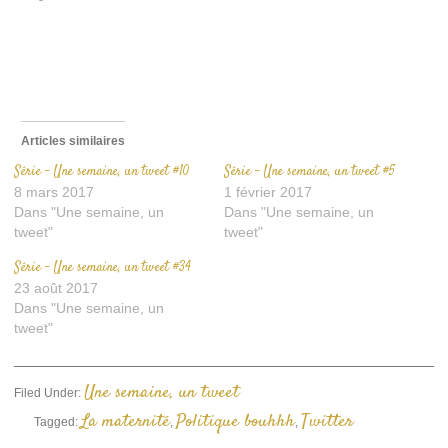
fenêtre)
fenêtre)
à
un
ami(ouvre
dans
une
nouvelle
fenêtre)
Articles similaires
Série – Une semaine, un tweet #10
Série – Une semaine, un tweet #5
8 mars 2017
1 février 2017
Dans "Une semaine, un
Dans "Une semaine, un
tweet"
tweet"
Série – Une semaine, un tweet #34
23 août 2017
Dans "Une semaine, un
tweet"
Une semaine, un tweet
Filed Under:
La maternité
Politique bouhhh
Twitter
Tagged:
,
,