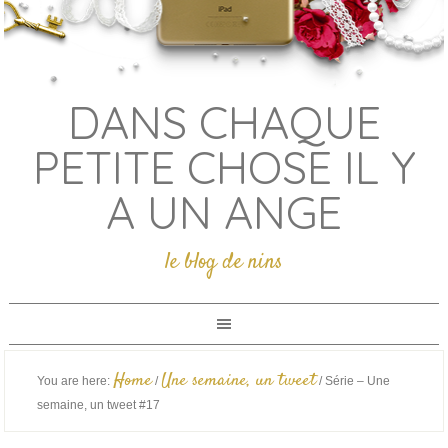
DANS CHAQUE
PETITE CHOSE IL Y
A UN ANGE
le blog de nins
Home
Une semaine, un tweet
You are here:
/
/
Série – Une
semaine, un tweet #17