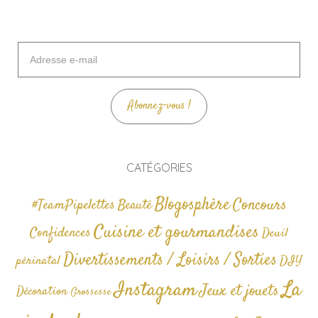
Adresse
e-
mail
Abonnez-vous !
CATÉGORIES
Blogosphère
Concours
#TeamPipelettes
Beauté
Cuisine et gourmandises
Confidences
Deuil
Divertissements / Loisirs / Sorties
périnatal
DIY
La
Instagram
Jeux et jouets
Décoration
Grossesse