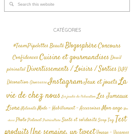
CATÉGORIES
Blogosphère
Concours
#TeamPipelettes
Beauté
Cuisine et gourmandises
Confidences
Deuil
Divertissements / Loisirs / Sorties
périnatal
DIY
La
Instagram
Jeux et jouets
Décoration
Grossesse
vie de chez nous
Les Jumeaux
Les jeudis de l'éducation
Livre
Mon ange
Mode - Habillement - Accessoires
Maternité
Non
Test
Photo
Santé et solidarité
Tag
Pinterest
Swap
Puériculture
classé
produits
Une semaine, un tweet
Voyage - Vacances