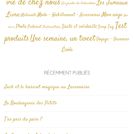
vie de chez nous
Les Jumeaux
Les jeudis de l'éducation
Livre
Mon ange
Mode - Habillement - Accessoires
Maternité
Non
Test
Photo
Santé et solidarité
Tag
Pinterest
Swap
Puériculture
classé
produits
Une semaine, un tweet
Voyage - Vacances
École
RÉCEMMENT PUBLIÉS
Jack et le haricot magique au Lucernaire
La Boulangerie des Petits
T’as pris du pain ?