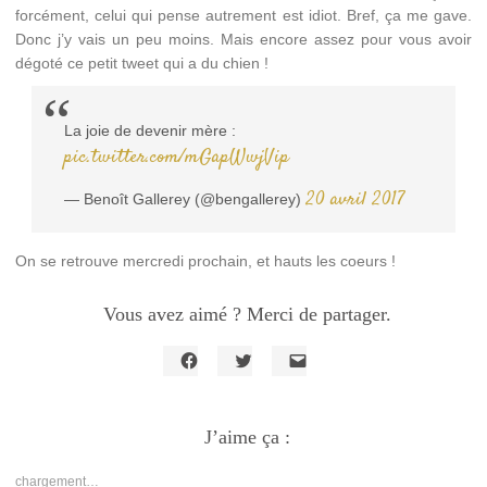
forcément, celui qui pense autrement est idiot. Bref, ça me gave.
Donc j’y vais un peu moins. Mais encore assez pour vous avoir
dégoté ce petit tweet qui a du chien !
La joie de devenir mère :
pic.twitter.com/mGapWwjVip
20 avril 2017
— Benoît Gallerey (@bengallerey)
On se retrouve mercredi prochain, et hauts les coeurs !
Vous avez aimé ? Merci de partager.
Cliquez
Cliquez
Cliquer
pour
pour
pour
partager
partager
envoyer
sur
sur
un
Facebook(ouvre
J’aime ça :
Twitter(ouvre
lien
dans
dans
par
une
une
e-
nouvelle
nouvelle
mail
chargement…