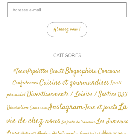
Adresse
e-
mail
Abonnez-vous !
CATÉGORIES
Blogosphère
Concours
#TeamPipelettes
Beauté
Cuisine et gourmandises
Confidences
Deuil
Divertissements / Loisirs / Sorties
périnatal
DIY
La
Instagram
Jeux et jouets
Décoration
Grossesse
vie de chez nous
Les Jumeaux
Les jeudis de l'éducation
Livre
Mon ange
Mode - Habillement - Accessoires
Maternité