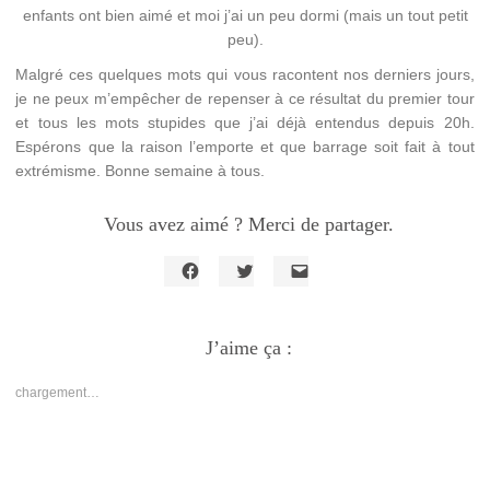
enfants ont bien aimé et moi j’ai un peu dormi (mais un tout petit
peu).
Malgré ces quelques mots qui vous racontent nos derniers jours,
je ne peux m’empêcher de repenser à ce résultat du premier tour
et tous les mots stupides que j’ai déjà entendus depuis 20h.
Espérons que la raison l’emporte et que barrage soit fait à tout
extrémisme. Bonne semaine à tous.
Vous avez aimé ? Merci de partager.
Cliquez
Cliquez
Cliquer
pour
pour
pour
partager
partager
envoyer
sur
sur
un
Facebook(ouvre
J’aime ça :
Twitter(ouvre
lien
dans
dans
par
une
une
e-
nouvelle
nouvelle
mail
chargement…
fenêtre)
fenêtre)
à
un
ami(ouvre
dans
une
nouvelle
fenêtre)