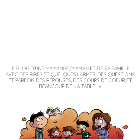
LE BLOG D’UNE MAMANGE/MAMAN ET DE SA FAMILLE.
AVEC DES RIRES ET QUELQUES LARMES, DES QUESTIONS
ET PARFOIS DES RÉPONSES, DES COUPS DE COEUR ET
BEAUCOUP DE « À TABLE ! »