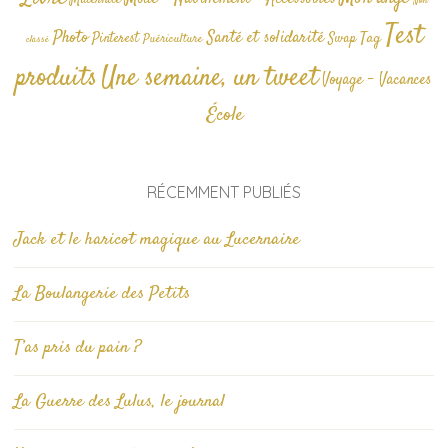
Non
Test
Photo
Santé et solidarité
Tag
Pinterest
Swap
Puériculture
classé
produits
Une semaine, un tweet
Voyage - Vacances
École
RÉCEMMENT PUBLIÉS
Jack et le haricot magique au Lucernaire
La Boulangerie des Petits
T’as pris du pain ?
La Guerre des Lulus, le journal