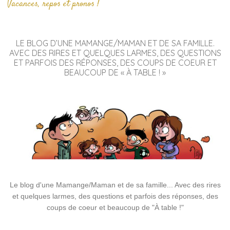
Vacances, repos et pronos !
LE BLOG D’UNE MAMANGE/MAMAN ET DE SA FAMILLE.
AVEC DES RIRES ET QUELQUES LARMES, DES QUESTIONS
ET PARFOIS DES RÉPONSES, DES COUPS DE COEUR ET
BEAUCOUP DE « À TABLE ! »
Le blog d'une Mamange/Maman et de sa famille... Avec des rires
et quelques larmes, des questions et parfois des réponses, des
coups de coeur et beaucoup de "À table !"