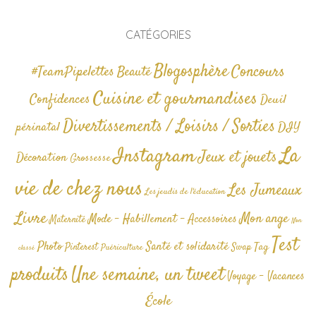
CATÉGORIES
Blogosphère
Concours
#TeamPipelettes
Beauté
Cuisine et gourmandises
Confidences
Deuil
Divertissements / Loisirs / Sorties
périnatal
DIY
La
Instagram
Jeux et jouets
Décoration
Grossesse
vie de chez nous
Les Jumeaux
Les jeudis de l'éducation
Livre
Mon ange
Mode - Habillement - Accessoires
Maternité
Non
Test
Photo
Santé et solidarité
Tag
Pinterest
Swap
Puériculture
classé
produits
Une semaine, un tweet
Voyage - Vacances
École