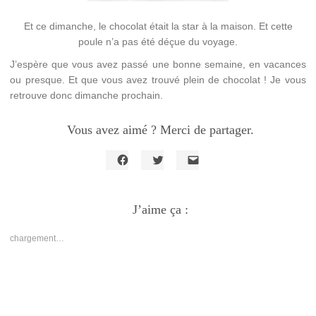
Et ce dimanche, le chocolat était la star à la maison. Et cette
poule n’a pas été déçue du voyage.
J’espère que vous avez passé une bonne semaine, en vacances
ou presque. Et que vous avez trouvé plein de chocolat ! Je vous
retrouve donc dimanche prochain.
Vous avez aimé ? Merci de partager.
Cliquez
Cliquez
Cliquer
pour
pour
pour
partager
partager
envoyer
sur
sur
un
Facebook(ouvre
J’aime ça :
Twitter(ouvre
lien
dans
dans
par
une
une
e-
nouvelle
nouvelle
mail
chargement…
fenêtre)
fenêtre)
à
un
ami(ouvre
dans
une
nouvelle
fenêtre)