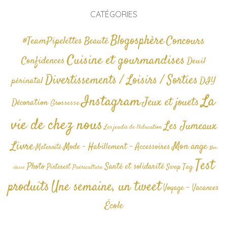
CATÉGORIES
Blogosphère
Concours
#TeamPipelettes
Beauté
Cuisine et gourmandises
Confidences
Deuil
Divertissements / Loisirs / Sorties
périnatal
DIY
La
Instagram
Jeux et jouets
Décoration
Grossesse
vie de chez nous
Les Jumeaux
Les jeudis de l'éducation
Livre
Mon ange
Mode - Habillement - Accessoires
Maternité
Non
Test
Photo
Santé et solidarité
Tag
Pinterest
Swap
Puériculture
classé
produits
Une semaine, un tweet
Voyage - Vacances
École