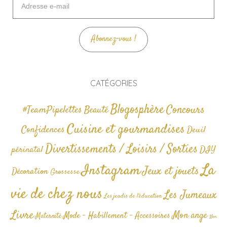
e-
mail
Abonnez-vous !
CATÉGORIES
Blogosphère
Concours
#TeamPipelettes
Beauté
Cuisine et gourmandises
Confidences
Deuil
Divertissements / Loisirs / Sorties
périnatal
DIY
La
Instagram
Jeux et jouets
Décoration
Grossesse
vie de chez nous
Les Jumeaux
Les jeudis de l'éducation
Livre
Mon ange
Mode - Habillement - Accessoires
Maternité
Non