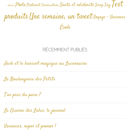
Test
Photo
Santé et solidarité
Tag
Pinterest
Swap
Puériculture
classé
produits
Une semaine, un tweet
Voyage - Vacances
École
RÉCEMMENT PUBLIÉS
Jack et le haricot magique au Lucernaire
La Boulangerie des Petits
T’as pris du pain ?
La Guerre des Lulus, le journal
Vacances, repos et pronos !