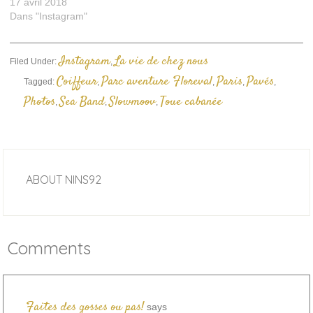
17 avril 2018
Dans "Instagram"
Instagram
La vie de chez nous
Filed Under:
,
Coiffeur
Parc aventure Floreval
Paris
Pavés
Tagged:
,
,
,
,
Photos
Sea Band
Slowmoov
Toue cabanée
,
,
,
ABOUT
NINS92
Comments
Faites des gosses ou pas!
says