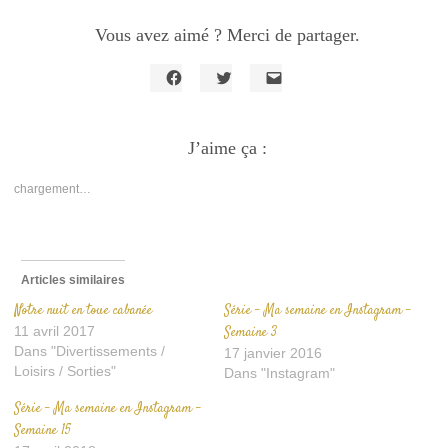
Vous avez aimé ? Merci de partager.
Cliquez
Cliquez
Cliquer
pour
pour
pour
partager
partager
envoyer
sur
sur
un
Facebook(ouvre
J’aime ça :
Twitter(ouvre
lien
dans
dans
par
une
une
e-
nouvelle
nouvelle
mail
chargement…
fenêtre)
fenêtre)
à
un
ami(ouvre
dans
une
nouvelle
fenêtre)
Articles similaires
Notre nuit en toue cabanée
Série – Ma semaine en Instagram –
11 avril 2017
Semaine 3
Dans "Divertissements /
17 janvier 2016
Loisirs / Sorties"
Dans "Instagram"
Série – Ma semaine en Instagram –
Semaine 15