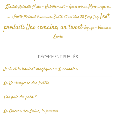
Livre
Mon ange
Mode - Habillement - Accessoires
Maternité
Non
Test
Photo
Santé et solidarité
Tag
Pinterest
Swap
Puériculture
classé
produits
Une semaine, un tweet
Voyage - Vacances
École
RÉCEMMENT PUBLIÉS
Jack et le haricot magique au Lucernaire
La Boulangerie des Petits
T’as pris du pain ?
La Guerre des Lulus, le journal