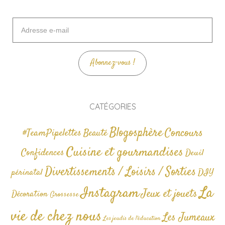
Adresse
e-
mail
Abonnez-vous !
CATÉGORIES
Blogosphère
Concours
#TeamPipelettes
Beauté
Cuisine et gourmandises
Confidences
Deuil
Divertissements / Loisirs / Sorties
périnatal
DIY
La
Instagram
Jeux et jouets
Décoration
Grossesse
vie de chez nous
Les Jumeaux
Les jeudis de l'éducation