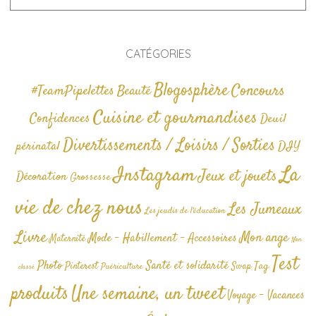
CATÉGORIES
Blogosphère
Concours
#TeamPipelettes
Beauté
Cuisine et gourmandises
Confidences
Deuil
Divertissements / Loisirs / Sorties
périnatal
DIY
La
Instagram
Jeux et jouets
Décoration
Grossesse
vie de chez nous
Les Jumeaux
Les jeudis de l'éducation
Livre
Mon ange
Mode - Habillement - Accessoires
Maternité
Non
Test
Photo
Santé et solidarité
Tag
Pinterest
Swap
Puériculture
classé
produits
Une semaine, un tweet
Voyage - Vacances