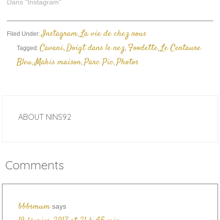
Dans "Instagram"
Instagram
La vie de chez nous
Filed Under:
,
Cavani
Doigt dans le nez
Foodette
Le Centaure
Tagged:
,
,
,
Bleu
Makis maison
Parc Pic
Photos
,
,
,
ABOUT
NINS92
Comments
bbbsmum
says