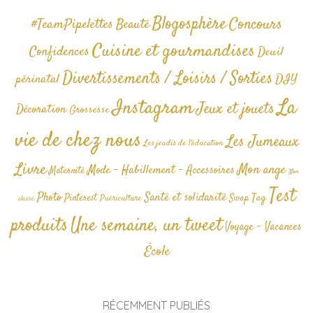
Blogosphère
Concours
#TeamPipelettes
Beauté
Cuisine et gourmandises
Confidences
Deuil
Divertissements / Loisirs / Sorties
périnatal
DIY
La
Instagram
Jeux et jouets
Décoration
Grossesse
vie de chez nous
Les Jumeaux
Les jeudis de l'éducation
Livre
Mon ange
Mode - Habillement - Accessoires
Maternité
Non
Test
Photo
Santé et solidarité
Tag
Pinterest
Swap
Puériculture
classé
produits
Une semaine, un tweet
Voyage - Vacances
École
RÉCEMMENT PUBLIÉS