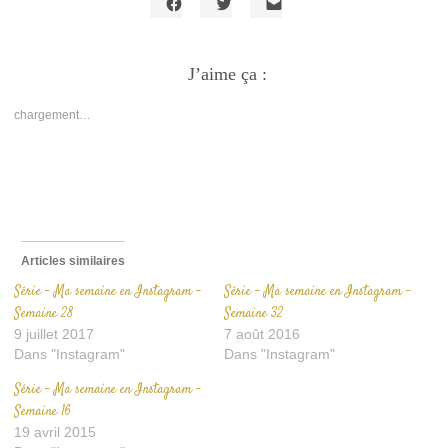
Cliquez
Cliquez
Cliquer
pour
pour
pour
partager
partager
envoyer
sur
sur
un
Facebook(ouvre
J’aime ça :
Twitter(ouvre
lien
dans
dans
par
une
une
e-
nouvelle
nouvelle
mail
chargement…
fenêtre)
fenêtre)
à
un
ami(ouvre
dans
une
nouvelle
fenêtre)
Articles similaires
Série – Ma semaine en Instagram –
Série – Ma semaine en Instagram –
Semaine 28
Semaine 32
9 juillet 2017
7 août 2016
Dans "Instagram"
Dans "Instagram"
Série – Ma semaine en Instagram –
Semaine 16
19 avril 2015