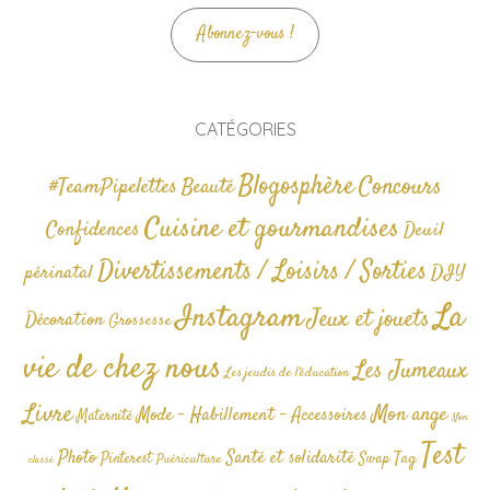
Abonnez-vous !
CATÉGORIES
Blogosphère
Concours
#TeamPipelettes
Beauté
Cuisine et gourmandises
Confidences
Deuil
Divertissements / Loisirs / Sorties
périnatal
DIY
La
Instagram
Jeux et jouets
Décoration
Grossesse
vie de chez nous
Les Jumeaux
Les jeudis de l'éducation
Livre
Mon ange
Mode - Habillement - Accessoires
Maternité
Non
Test
Photo
Santé et solidarité
Tag
Pinterest
Swap
Puériculture
classé