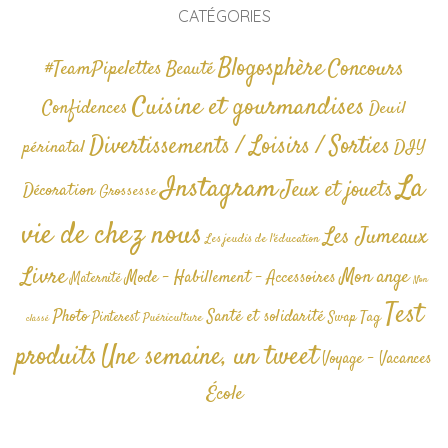
CATÉGORIES
Blogosphère
Concours
#TeamPipelettes
Beauté
Cuisine et gourmandises
Confidences
Deuil
Divertissements / Loisirs / Sorties
périnatal
DIY
La
Instagram
Jeux et jouets
Décoration
Grossesse
vie de chez nous
Les Jumeaux
Les jeudis de l'éducation
Livre
Mon ange
Mode - Habillement - Accessoires
Maternité
Non
Test
Photo
Santé et solidarité
Tag
Pinterest
Swap
Puériculture
classé
produits
Une semaine, un tweet
Voyage - Vacances
École