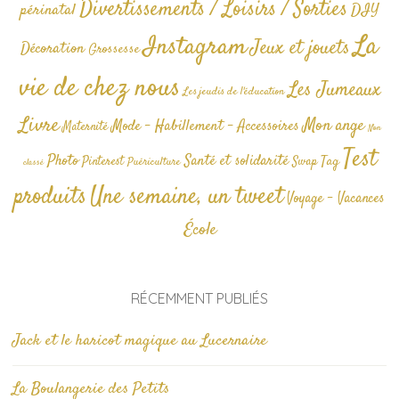
Divertissements / Loisirs / Sorties
périnatal
DIY
La
Instagram
Jeux et jouets
Décoration
Grossesse
vie de chez nous
Les Jumeaux
Les jeudis de l'éducation
Livre
Mon ange
Mode - Habillement - Accessoires
Maternité
Non
Test
Photo
Santé et solidarité
Tag
Pinterest
Swap
Puériculture
classé
produits
Une semaine, un tweet
Voyage - Vacances
École
RÉCEMMENT PUBLIÉS
Jack et le haricot magique au Lucernaire
La Boulangerie des Petits