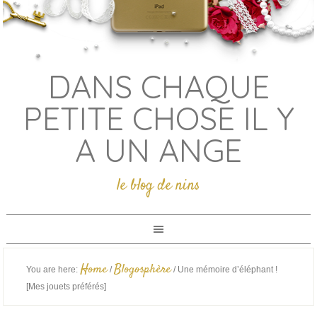
DANS CHAQUE
PETITE CHOSE IL Y
A UN ANGE
le blog de nins
Home
Blogosphère
You are here:
/
/
Une mémoire d’éléphant !
[Mes jouets préférés]