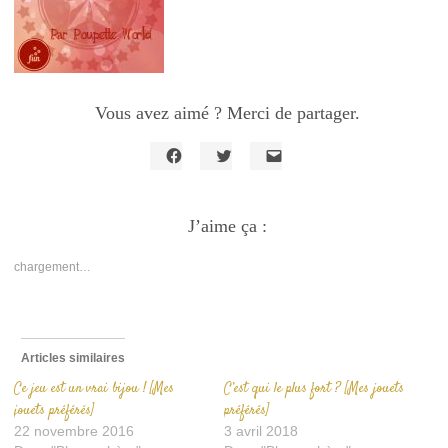
Vous avez aimé ? Merci de partager.
Cliquez
Cliquez
Cliquer
pour
pour
pour
partager
partager
envoyer
sur
sur
un
Facebook(ouvre
J’aime ça :
Twitter(ouvre
lien
dans
dans
par
une
une
e-
nouvelle
nouvelle
mail
chargement…
fenêtre)
fenêtre)
à
un
ami(ouvre
dans
une
nouvelle
fenêtre)
Articles similaires
Ce jeu est un vrai bijou ! [Mes
C’est qui le plus fort ? [Mes jouets
jouets préférés]
préférés]
22 novembre 2016
3 avril 2018