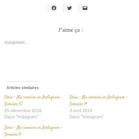
Cliquez
Cliquez
Cliquer
pour
pour
pour
partager
partager
envoyer
sur
sur
un
Facebook(ouvre
J’aime ça :
Twitter(ouvre
lien
dans
dans
par
une
une
e-
nouvelle
nouvelle
mail
chargement…
fenêtre)
fenêtre)
à
un
ami(ouvre
dans
une
nouvelle
fenêtre)
Articles similaires
Série – Ma semaine en Instagram –
Série – Ma semaine en Instagram –
Semaine 52
Semaine 14
25 décembre 2016
3 avril 2016
Dans "Instagram"
Dans "Instagram"
Série – Ma semaine en Instagram –
Semaine 6