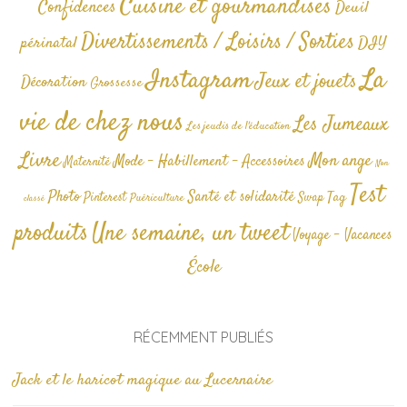
Cuisine et gourmandises
Confidences
Deuil
Divertissements / Loisirs / Sorties
périnatal
DIY
La
Instagram
Jeux et jouets
Décoration
Grossesse
vie de chez nous
Les Jumeaux
Les jeudis de l'éducation
Livre
Mon ange
Mode - Habillement - Accessoires
Maternité
Non
Test
Photo
Santé et solidarité
Tag
Pinterest
Swap
Puériculture
classé
produits
Une semaine, un tweet
Voyage - Vacances
École
RÉCEMMENT PUBLIÉS
Jack et le haricot magique au Lucernaire