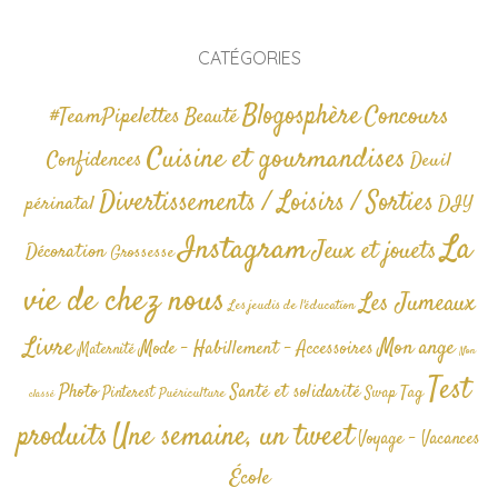
CATÉGORIES
Blogosphère
Concours
#TeamPipelettes
Beauté
Cuisine et gourmandises
Confidences
Deuil
Divertissements / Loisirs / Sorties
périnatal
DIY
La
Instagram
Jeux et jouets
Décoration
Grossesse
vie de chez nous
Les Jumeaux
Les jeudis de l'éducation
Livre
Mon ange
Mode - Habillement - Accessoires
Maternité
Non
Test
Photo
Santé et solidarité
Tag
Pinterest
Swap
Puériculture
classé
produits
Une semaine, un tweet
Voyage - Vacances
École