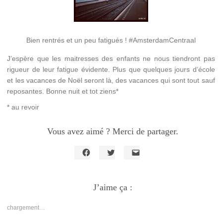
Bien rentrés et un peu fatigués ! #AmsterdamCentraal
J’espère que les maitresses des enfants ne nous tiendront pas
rigueur de leur fatigue évidente. Plus que quelques jours d’école
et les vacances de Noël seront là, des vacances qui sont tout sauf
reposantes. Bonne nuit et tot ziens*
* au revoir
Vous avez aimé ? Merci de partager.
Cliquez
Cliquez
Cliquer
pour
pour
pour
partager
partager
envoyer
sur
sur
un
Facebook(ouvre
J’aime ça :
Twitter(ouvre
lien
dans
dans
par
une
une
e-
nouvelle
nouvelle
mail
chargement…
fenêtre)
fenêtre)
à
un