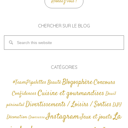
Abonnez-vous !
CHERCHER SUR LE BLOG
CATÉGORIES
Blogosphère
Concours
#TeamPipelettes
Beauté
Cuisine et gourmandises
Confidences
Deuil
Divertissements / Loisirs / Sorties
périnatal
DIY
La
Instagram
Jeux et jouets
Décoration
Grossesse