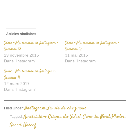
ami(ouvre
dans
une
nouvelle
fenêtre)
Articles similaires
Série – Ma semaine en Instagram –
Série – Ma semaine en Instagram –
Semaine 48
Semaine 22
29 novembre 2015
31 mai 2015
Dans "Instagram"
Dans "Instagram"
Série – Ma semaine en Instagram –
Semaine 11
12 mars 2017
Dans "Instagram"
Instagram
La vie de chez nous
Filed Under:
,
Amsterdam
Cirque du Soleil
Gare du Nord
Photos
Tagged:
,
,
,
,
Snood
Unicef
,