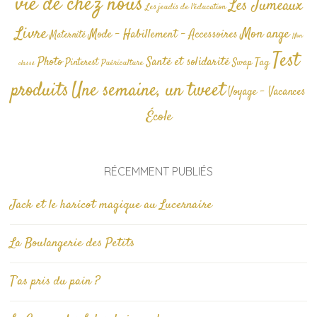
vie de chez nous
Les Jumeaux
Les jeudis de l'éducation
Livre
Mon ange
Mode - Habillement - Accessoires
Maternité
Non
Test
Photo
Santé et solidarité
Tag
Pinterest
Swap
Puériculture
classé
produits
Une semaine, un tweet
Voyage - Vacances
École
RÉCEMMENT PUBLIÉS
Jack et le haricot magique au Lucernaire
La Boulangerie des Petits
T’as pris du pain ?