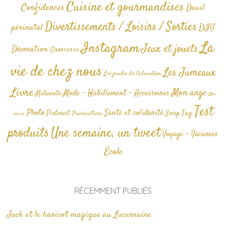
Cuisine et gourmandises
Confidences
Deuil
Divertissements / Loisirs / Sorties
périnatal
DIY
La
Instagram
Jeux et jouets
Décoration
Grossesse
vie de chez nous
Les Jumeaux
Les jeudis de l'éducation
Livre
Mon ange
Mode - Habillement - Accessoires
Maternité
Non
Test
Photo
Santé et solidarité
Tag
Pinterest
Swap
Puériculture
classé
produits
Une semaine, un tweet
Voyage - Vacances
École
RÉCEMMENT PUBLIÉS
Jack et le haricot magique au Lucernaire