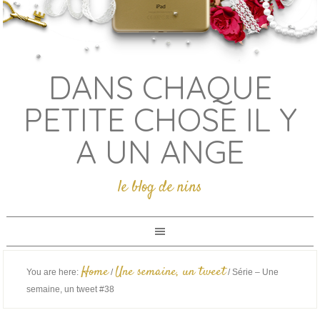
DANS CHAQUE
PETITE CHOSE IL Y
A UN ANGE
le blog de nins
Home
Une semaine, un tweet
You are here:
/
/
Série – Une
semaine, un tweet #38