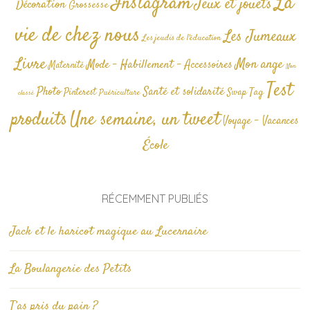
La
Instagram
Jeux et jouets
Décoration
Grossesse
vie de chez nous
Les Jumeaux
Les jeudis de l'éducation
Livre
Mon ange
Mode - Habillement - Accessoires
Maternité
Non
Test
Photo
Santé et solidarité
Tag
Pinterest
Swap
Puériculture
classé
produits
Une semaine, un tweet
Voyage - Vacances
École
RÉCEMMENT PUBLIÉS
Jack et le haricot magique au Lucernaire
La Boulangerie des Petits
T’as pris du pain ?