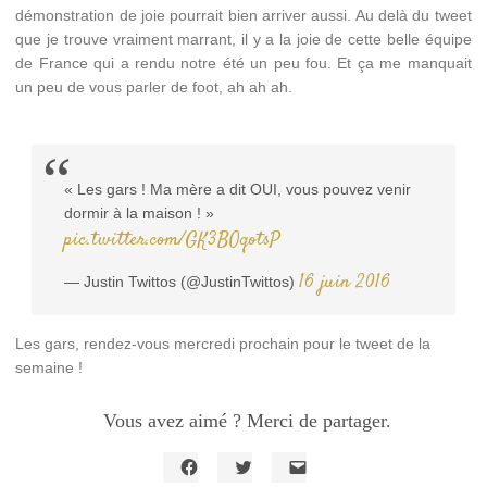
démonstration de joie pourrait bien arriver aussi. Au delà du tweet
que je trouve vraiment marrant, il y a la joie de cette belle équipe
de France qui a rendu notre été un peu fou. Et ça me manquait
un peu de vous parler de foot, ah ah ah.
« Les gars ! Ma mère a dit OUI, vous pouvez venir
dormir à la maison ! »
pic.twitter.com/GK3BOqotsP
16 juin 2016
— Justin Twittos (@JustinTwittos)
Les gars, rendez-vous mercredi prochain pour le tweet de la
semaine !
Vous avez aimé ? Merci de partager.
Cliquez
Cliquez
Cliquer