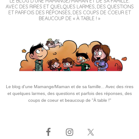
LE BLOG D’UNE MAMANGE/MAMAN ET DE SA FAMILLE.
AVEC DES RIRES ET QUELQUES LARMES, DES QUESTIONS
ET PARFOIS DES RÉPONSES, DES COUPS DE COEUR ET
BEAUCOUP DE « À TABLE ! »
Le blog d'une Mamange/Maman et de sa famille... Avec des rires
et quelques larmes, des questions et parfois des réponses, des
coups de coeur et beaucoup de "À table !"