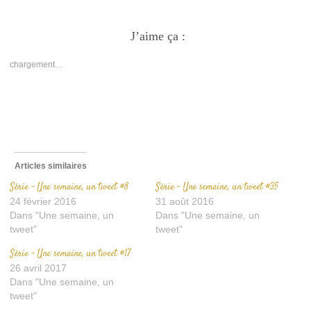
pour
pour
pour
partager
partager
envoyer
sur
sur
un
Facebook(ouvre
J’aime ça :
Twitter(ouvre
lien
dans
dans
par
une
une
e-
nouvelle
nouvelle
mail
chargement…
fenêtre)
fenêtre)
à
un
ami(ouvre
dans
une
nouvelle
fenêtre)
Articles similaires
Série – Une semaine, un tweet #8
Série – Une semaine, un tweet #35
24 février 2016
31 août 2016
Dans "Une semaine, un
Dans "Une semaine, un
tweet"
tweet"
Série – Une semaine, un tweet #17
26 avril 2017
Dans "Une semaine, un
tweet"