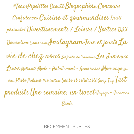
Blogosphère
Concours
#TeamPipelettes
Beauté
Cuisine et gourmandises
Confidences
Deuil
Divertissements / Loisirs / Sorties
périnatal
DIY
La
Instagram
Jeux et jouets
Décoration
Grossesse
vie de chez nous
Les Jumeaux
Les jeudis de l'éducation
Livre
Mon ange
Mode - Habillement - Accessoires
Maternité
Non
Test
Photo
Santé et solidarité
Tag
Pinterest
Swap
Puériculture
classé
produits
Une semaine, un tweet
Voyage - Vacances
École
RÉCEMMENT PUBLIÉS