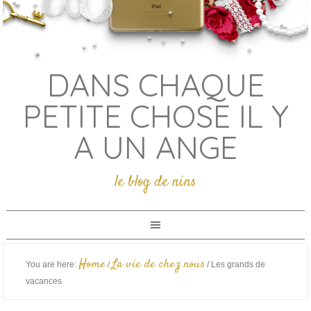
DANS CHAQUE
PETITE CHOSE IL Y
A UN ANGE
le blog de nins
Home
La vie de chez nous
You are here:
/
/
Les grands de
vacances