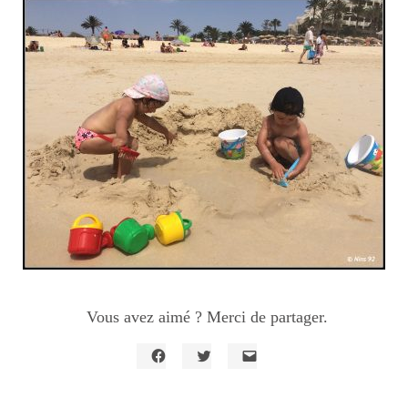
Vous avez aimé ? Merci de partager.
Cliquez
Cliquez
Cliquer
pour
pour
pour
partager
partager
envoyer
sur
sur
un