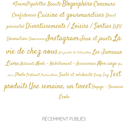
Blogosphère
Concours
#TeamPipelettes
Beauté
Cuisine et gourmandises
Confidences
Deuil
Divertissements / Loisirs / Sorties
périnatal
DIY
La
Instagram
Jeux et jouets
Décoration
Grossesse
vie de chez nous
Les Jumeaux
Les jeudis de l'éducation
Livre
Mon ange
Mode - Habillement - Accessoires
Maternité
Non
Test
Photo
Santé et solidarité
Tag
Pinterest
Swap
Puériculture
classé
produits
Une semaine, un tweet
Voyage - Vacances
École
RÉCEMMENT PUBLIÉS