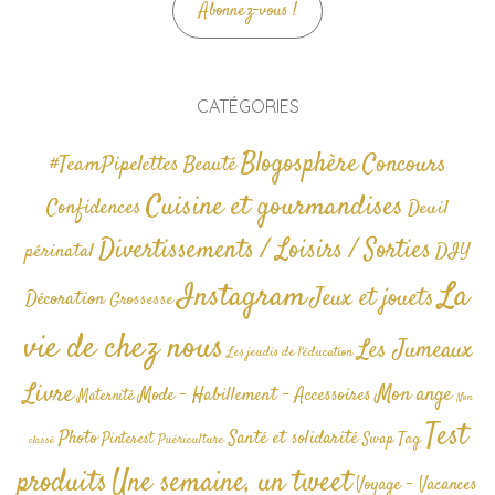
Abonnez-vous !
CATÉGORIES
Blogosphère
Concours
#TeamPipelettes
Beauté
Cuisine et gourmandises
Confidences
Deuil
Divertissements / Loisirs / Sorties
périnatal
DIY
La
Instagram
Jeux et jouets
Décoration
Grossesse
vie de chez nous
Les Jumeaux
Les jeudis de l'éducation
Livre
Mon ange
Mode - Habillement - Accessoires
Maternité
Non
Test
Photo
Santé et solidarité
Tag
Pinterest
Swap
Puériculture
classé
produits
Une semaine, un tweet
Voyage - Vacances