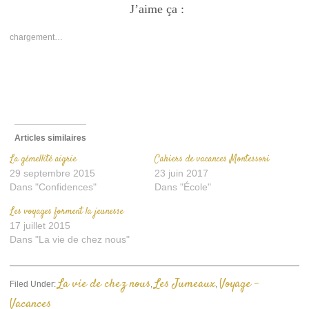
Facebook(ouvre
J’aime ça :
Twitter(ouvre
lien
dans
dans
par
une
une
e-
nouvelle
nouvelle
mail
chargement…
fenêtre)
fenêtre)
à
un
ami(ouvre
dans
une
nouvelle
fenêtre)
Articles similaires
La gémellité aigrie
Cahiers de vacances Montessori
29 septembre 2015
23 juin 2017
Dans "Confidences"
Dans "École"
Les voyages forment la jeunesse
17 juillet 2015
Dans "La vie de chez nous"
La vie de chez nous
Les Jumeaux
Voyage -
Filed Under:
,
,
Vacances