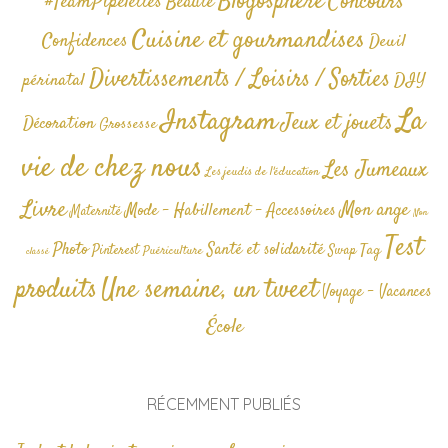
Blogosphère
Concours
#TeamPipelettes
Beauté
Cuisine et gourmandises
Confidences
Deuil
Divertissements / Loisirs / Sorties
périnatal
DIY
La
Instagram
Jeux et jouets
Décoration
Grossesse
vie de chez nous
Les Jumeaux
Les jeudis de l'éducation
Livre
Mon ange
Mode - Habillement - Accessoires
Maternité
Non
Test
Photo
Santé et solidarité
Tag
Pinterest
Swap
Puériculture
classé
produits
Une semaine, un tweet
Voyage - Vacances
École
RÉCEMMENT PUBLIÉS