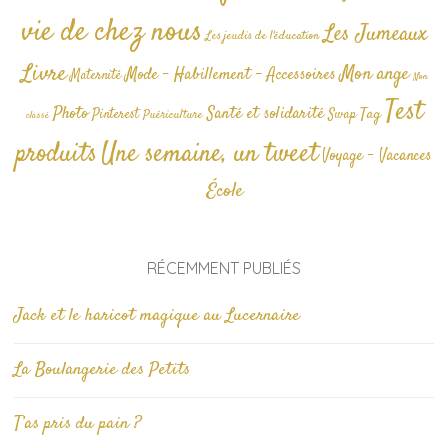
vie de chez nous
Les Jumeaux
Les jeudis de l'éducation
Livre
Mon ange
Mode - Habillement - Accessoires
Maternité
Non
Test
Photo
Santé et solidarité
Tag
Pinterest
Swap
Puériculture
classé
produits
Une semaine, un tweet
Voyage - Vacances
École
RÉCEMMENT PUBLIÉS
Jack et le haricot magique au Lucernaire
La Boulangerie des Petits
T’as pris du pain ?