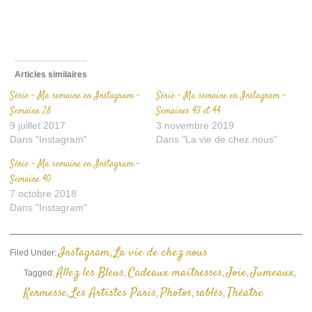
dans
une
nouvelle
fenêtre)
Articles similaires
Série – Ma semaine en Instagram –
Série – Ma semaine en Instagram –
Semaine 28
Semaines 43 et 44
9 juillet 2017
3 novembre 2019
Dans "Instagram"
Dans "La vie de chez nous"
Série – Ma semaine en Instagram –
Semaine 40
7 octobre 2018
Dans "Instagram"
Instagram
La vie de chez nous
Filed Under:
,
Allez les Bleus
Cadeaux maitresses
Joie
Jumeaux
Tagged:
,
,
,
,
Kermesse
Les Artistes Paris
Photos
sablés
Théatre
,
,
,
,