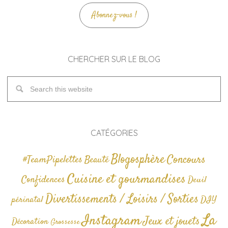
Abonnez-vous !
CHERCHER SUR LE BLOG
CATÉGORIES
Blogosphère
Concours
#TeamPipelettes
Beauté
Cuisine et gourmandises
Confidences
Deuil
Divertissements / Loisirs / Sorties
périnatal
DIY
La
Instagram
Jeux et jouets
Décoration
Grossesse