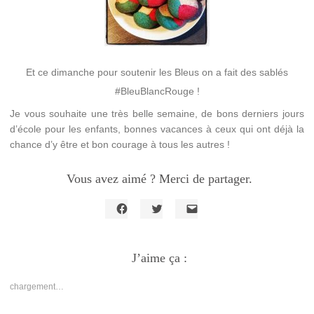
Et ce dimanche pour soutenir les Bleus on a fait des sablés
#BleuBlancRouge !
Je vous souhaite une très belle semaine, de bons derniers jours
d’école pour les enfants, bonnes vacances à ceux qui ont déjà la
chance d’y être et bon courage à tous les autres !
Vous avez aimé ? Merci de partager.
Cliquez
Cliquez
Cliquer
pour
pour
pour
partager
partager
envoyer
sur
sur
un
Facebook(ouvre
J’aime ça :
Twitter(ouvre
lien
dans
dans
par
une
une
e-
nouvelle
nouvelle
mail
chargement…
fenêtre)
fenêtre)
à
un
ami(ouvre