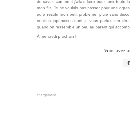
de savoir comment j’allais faire pour tenir toute
mon fils. Je ne voulais pas passer pour une ogre
aura résolu mon petit problème, pluie sans discon
nouilles japonaises dont je vous parlais dernière
quand on ressemble un peu au parent qui accomp
À mercredi prochain !
Vous avez a
C
p
p
s
F
d
u
n
chargement…
f