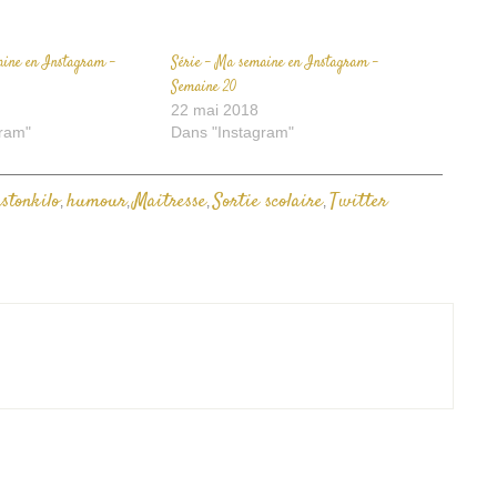
aine en Instagram –
Série – Ma semaine en Instagram –
Semaine 20
22 mai 2018
ram"
Dans "Instagram"
stonkilo
humour
Maitresse
Sortie scolaire
Twitter
,
,
,
,