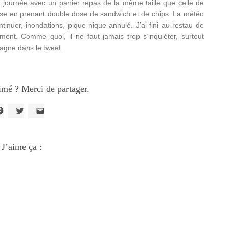
 la journée avec un panier repas de la même taille que celle de
sse en prenant double dose de sandwich et de chips. La météo
tinuer, inondations, pique-nique annulé. J’ai fini au restau de
ment. Comme quoi, il ne faut jamais trop s’inquiéter, surtout
agne dans le tweet.
imé ? Merci de partager.
liquez
Cliquez
Cliquer
our
pour
pour
artager
partager
envoyer
ur
sur
un
acebook(ouvre
J’aime ça :
Twitter(ouvre
lien
ans
dans
par
ne
une
e-
ouvelle
nouvelle
mail
enêtre)
fenêtre)
à
un
ami(ouvre
dans
une
nouvelle
fenêtre)