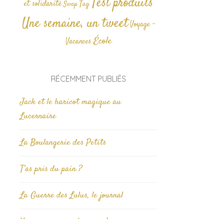
Test produits
et solidarité
Tag
Swap
Une semaine, un tweet
Voyage -
École
Vacances
RÉCEMMENT PUBLIÉS
Jack et le haricot magique au
Lucernaire
La Boulangerie des Petits
T’as pris du pain ?
La Guerre des Lulus, le journal