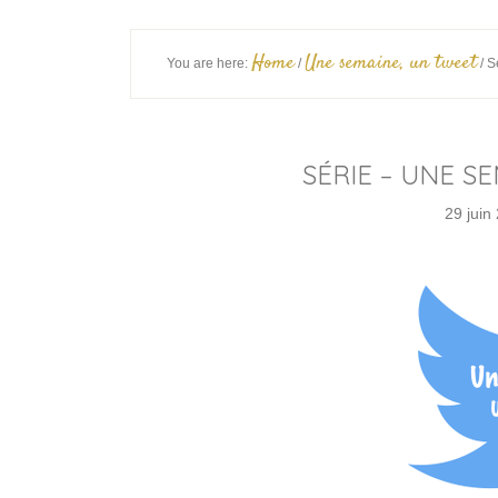
Home
Une semaine, un tweet
You are here:
/
/
Sé
SÉRIE – UNE S
29 juin