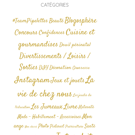
CATÉGORIES
Blogosphère
#TeamPipelettes
Beauté
Cuisine et
Concours
Confidences
gourmandises
Deuil périnatal
Divertissements / Loisirs /
Sorties
DIY
Décoration
Grossesse
La
Instagram
Jeux et jouets
vie de chez nous
Les jeudis de
Livre
Les Jumeaux
Maternité
l'éducation
Mon
Mode - Habillement - Accessoires
ange
Photo
Santé
Pinterest
Puériculture
Non classé