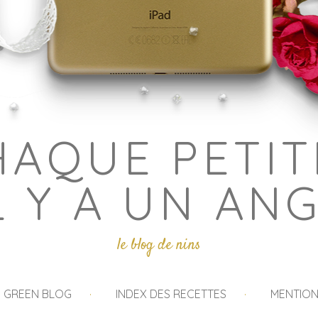
HAQUE PETIT
L Y A UN AN
le blog de nins
I GREEN BLOG
INDEX DES RECETTES
MENTION