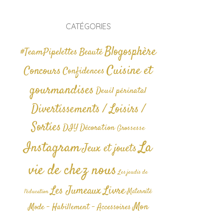
CATÉGORIES
Blogosphère
#TeamPipelettes
Beauté
Cuisine et
Concours
Confidences
gourmandises
Deuil périnatal
Divertissements / Loisirs /
Sorties
DIY
Décoration
Grossesse
La
Instagram
Jeux et jouets
vie de chez nous
Les jeudis de
Livre
Les Jumeaux
Maternité
l'éducation
Mon
Mode - Habillement - Accessoires