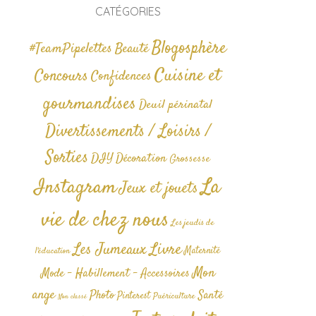
CATÉGORIES
Blogosphère
#TeamPipelettes
Beauté
Cuisine et
Concours
Confidences
gourmandises
Deuil périnatal
Divertissements / Loisirs /
Sorties
DIY
Décoration
Grossesse
La
Instagram
Jeux et jouets
vie de chez nous
Les jeudis de
Livre
Les Jumeaux
Maternité
l'éducation
Mon
Mode - Habillement - Accessoires
ange
Photo
Santé
Pinterest
Puériculture
Non classé