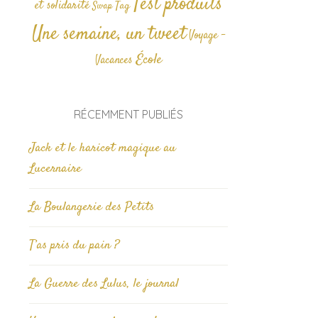
Test produits
et solidarité
Tag
Swap
Une semaine, un tweet
Voyage -
École
Vacances
RÉCEMMENT PUBLIÉS
Jack et le haricot magique au
Lucernaire
La Boulangerie des Petits
T’as pris du pain ?
La Guerre des Lulus, le journal