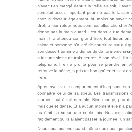
n’avait rien mangé depuis la veille au soir, il avai
semblait assez important pour ne pas le laisser a
chez le docteur également. Au moins on savait ce 
Bref, à leur retour nous sommes allés chercher Adi
donne pas la main quand il est dans la rue dema
main. Il a attendu son grand frère tout fièremen
calme et personne n’a jeté de nourriture sur qui qu
son dessert terminé a demandé de lui même
si si
a fait une sieste de trois heures. À son réveil, il 
téléphone. Il en a profité pour se prendre en ph
retrouvé la pêche, a pris un bon goûter et s’est e
frère.
Après avoir vu le comportement d’Isaq sans son b
connaître celui de sa soeur. Les transmissions 
journée tout à fait normale. Bien mangé, peu dorm
musique et dansé. Et à aucun moment elle n’a pa
où était sa soeur une seule fois. Nos explicatio
rapidement qu’ils allaient passer la journée l’un sa
Nous nous posons quand même quelques questions 