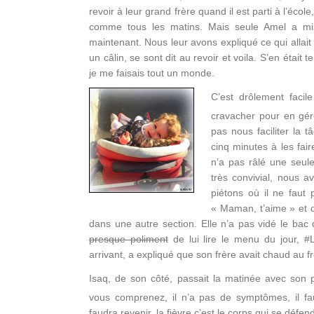
revoir à leur grand frère quand il est parti à l’écol
comme tous les matins. Mais seule Amel a mis
maintenant. Nous leur avons expliqué ce qui allait se
un câlin, se sont dit au revoir et voila. S’en était 
je me faisais tout un monde.
C’est drôlement faci
cravacher pour en gér
pas nous faciliter la 
cinq minutes à les fair
n’a pas râlé une seule
très convivial, nous 
piétons où il ne faut
« Maman, t’aime » et de
dans une autre section. Elle n’a pas vidé le ba
presque poliment
de lui lire le menu du jour, #L
arrivant, a expliqué que son frère avait chaud au fr
Isaq, de son côté, passait la matinée avec son pa
vous comprenez, il n’a pas de symptômes, il fau
faudra revenir, la fièvre c’est le corps qui se défend 