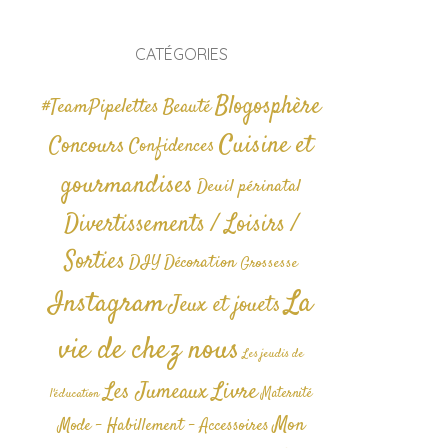
CATÉGORIES
Blogosphère
#TeamPipelettes
Beauté
Cuisine et
Concours
Confidences
gourmandises
Deuil périnatal
Divertissements / Loisirs /
Sorties
DIY
Décoration
Grossesse
La
Instagram
Jeux et jouets
vie de chez nous
Les jeudis de
Livre
Les Jumeaux
Maternité
l'éducation
Mon
Mode - Habillement - Accessoires