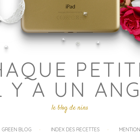
HAQUE PETIT
L Y A UN AN
le blog de nins
I GREEN BLOG
INDEX DES RECETTES
MENTION