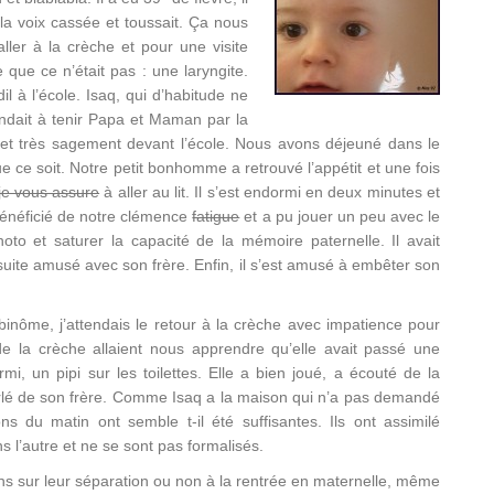
t la voix cassée et toussait. Ça nous
ller à la crèche et pour une visite
que ce n’était pas : une laryngite.
l à l’école. Isaq, qui d’habitude ne
ndait à tenir Papa et Maman par la
t et très sagement devant l’école. Nous avons déjeuné dans le
e ce soit. Notre petit bonhomme a retrouvé l’appétit et une fois
 je vous assure
à aller au lit. Il s’est endormi en deux minutes et
a bénéficié de notre clémence
fatigue
et a pu jouer un peu avec le
oto et saturer la capacité de la mémoire paternelle. Il avait
nsuite amusé avec son frère. Enfin, il s’est amusé à embêter son
inôme, j’attendais le retour à la crèche avec impatience pour
de la crèche allaient nous apprendre qu’elle avait passé une
i, un pipi sur les toilettes. Elle a bien joué, a écouté de la
rlé de son frère. Comme Isaq a la maison qui n’a pas demandé
ns du matin ont semble t-il été suffisantes. Ils ont assimilé
ns l’autre et ne se sont pas formalisés.
sur leur séparation ou non à la rentrée en maternelle, même