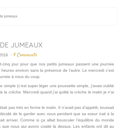
de jumeaux
 DE JUMEAUX
4 Comments
 2016
·
ngt-cinq jour pour que nos petits jumeaux passent une journée
f heures environ sans la présence de l’autre. Le mercredi c’est
ournée à nous du coup.
 simple (c’est super léger une poussette simple, j’avais oublié
 la crèche. Mercredi quand j’ai quitté la crèche le matin je n’ai
’était pas très en forme le matin. Il n’avait pas d’appétit, toussait
décidé de le garder avec nous pendant que sa soeur irait à la
 arriver. Comme si ça allait bousculer l’équilibre du monde
 a que nous qui avons cogité là dessus. Les enfants ont dit au