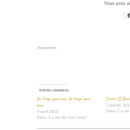
Vous avez a
C
p
p
s
F
d
u
n
chargement…
f
Articles similaires
Du temps pour eux, du temps pour
Crèche VS Nou
nous
7 janvier 20
Dans "La vie
3 avril 2015
Dans "La vie de chez nous"