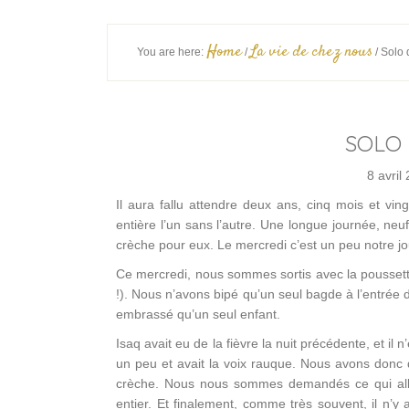
Home
La vie de chez nous
You are here:
/
/
Solo 
SOLO
8 avril
Il aura fallu attendre deux ans, cinq mois et vi
entière l’un sans l’autre. Une longue journée, neu
crèche pour eux. Le mercredi c’est un peu notre j
Ce mercredi, nous sommes sortis avec la poussette
!). Nous n’avons bipé qu’un seul bagde à l’entrée de
embrassé qu’un seul enfant.
Isaq avait eu de la fièvre la nuit précédente, et il n
un peu et avait la voix rauque. Nous avons donc 
crèche. Nous nous sommes demandés ce qui allait
entier. Et finalement, comme très souvent, il n’y