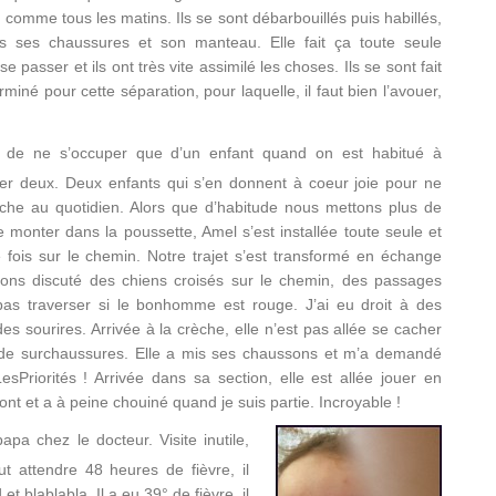
e, comme tous les matins. Ils se sont débarbouillés puis habillés,
 ses chaussures et son manteau. Elle fait ça toute seule
 passer et ils ont très vite assimilé les choses. Ils se sont fait
terminé pour cette séparation, pour laquelle, il faut bien l’avouer,
le de ne s’occuper que d’un enfant quand on est habitué à
er deux. Deux enfants qui s’en donnent à coeur joie pour ne
tâche au quotidien. Alors que d’habitude nous mettons plus de
e monter dans la poussette, Amel s’est installée toute seule et
 fois sur le chemin. Notre trajet s’est transformé en échange
avons discuté des chiens croisés sur le chemin, des passages
 pas traverser si le bonhomme est rouge. J’ai eu droit à des
s sourires. Arrivée à la crèche, elle n’est pas allée se cacher
c de surchaussures. Elle a mis ses chaussons et m’a demandé
esPriorités ! Arrivée dans sa section, elle est allée jouer en
ont et a à peine chouiné quand je suis partie. Incroyable !
pa chez le docteur. Visite inutile,
t attendre 48 heures de fièvre, il
et blablabla. Il a eu 39° de fièvre, il