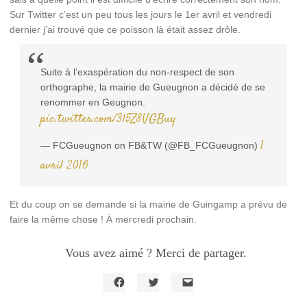
Sur Twitter c’est un peu tous les jours le 1er avril et vendredi
dernier j’ai trouvé que ce poisson là était assez drôle.
Suite à l’exaspération du non-respect de son
orthographe, la mairie de Gueugnon a décidé de se
renommer en Geugnon.
pic.twitter.com/3l5Z8VGBuy
1
— FCGueugnon on FB&TW (@FB_FCGueugnon)
avril 2016
Et du coup on se demande si la mairie de Guingamp a prévu de
faire la même chose ! À mercredi prochain.
Vous avez aimé ? Merci de partager.
Cliquez
Cliquez
Cliquer
pour
pour
pour