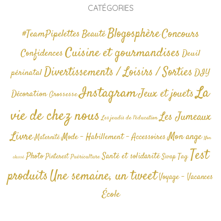
CATÉGORIES
Blogosphère
Concours
#TeamPipelettes
Beauté
Cuisine et gourmandises
Confidences
Deuil
Divertissements / Loisirs / Sorties
périnatal
DIY
La
Instagram
Jeux et jouets
Décoration
Grossesse
vie de chez nous
Les Jumeaux
Les jeudis de l'éducation
Livre
Mon ange
Mode - Habillement - Accessoires
Maternité
Non
Test
Photo
Santé et solidarité
Tag
Pinterest
Swap
Puériculture
classé
produits
Une semaine, un tweet
Voyage - Vacances
École