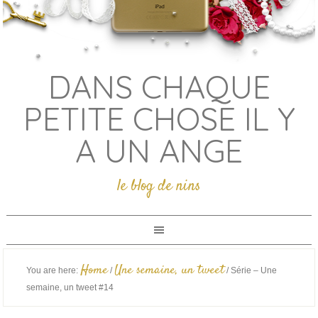
DANS CHAQUE
PETITE CHOSE IL Y
A UN ANGE
le blog de nins
Home
Une semaine, un tweet
You are here:
/
/
Série – Une
semaine, un tweet #14