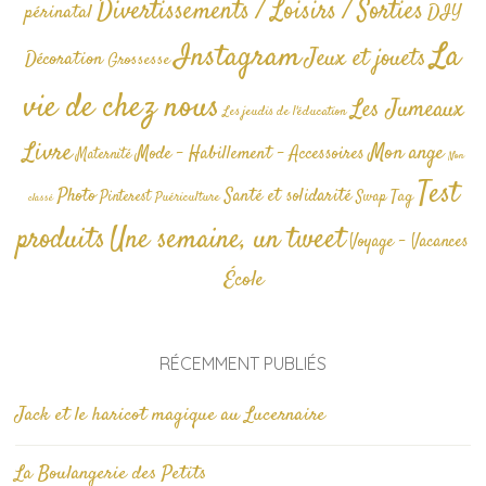
Divertissements / Loisirs / Sorties
périnatal
DIY
La
Instagram
Jeux et jouets
Décoration
Grossesse
vie de chez nous
Les Jumeaux
Les jeudis de l'éducation
Livre
Mon ange
Mode - Habillement - Accessoires
Maternité
Non
Test
Photo
Santé et solidarité
Tag
Pinterest
Swap
Puériculture
classé
produits
Une semaine, un tweet
Voyage - Vacances
École
RÉCEMMENT PUBLIÉS
Jack et le haricot magique au Lucernaire
La Boulangerie des Petits