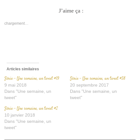
partager
partager
envoyer
sur
sur
un
Facebook(ouvre
J’aime ça :
Twitter(ouvre
lien
dans
dans
par
une
une
e-
nouvelle
nouvelle
mail
chargement…
fenêtre)
fenêtre)
à
un
ami(ouvre
dans
une
nouvelle
fenêtre)
Articles similaires
Série – Une semaine, un tweet #19
Série – Une semaine, un tweet #38
9 mai 2018
20 septembre 2017
Dans "Une semaine, un
Dans "Une semaine, un
tweet"
tweet"
Série – Une semaine, un tweet #2
10 janvier 2018
Dans "Une semaine, un
tweet"