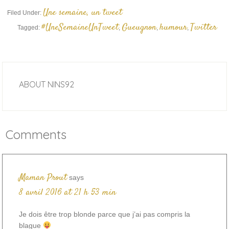
Une semaine, un tweet
Filed Under:
#UneSemaineUnTweet
Gueugnon
humour
Twitter
Tagged:
,
,
,
ABOUT
NINS92
Comments
Maman Prout
says
8 avril 2016 at 21 h 53 min
Je dois être trop blonde parce que j’ai pas compris la
blague