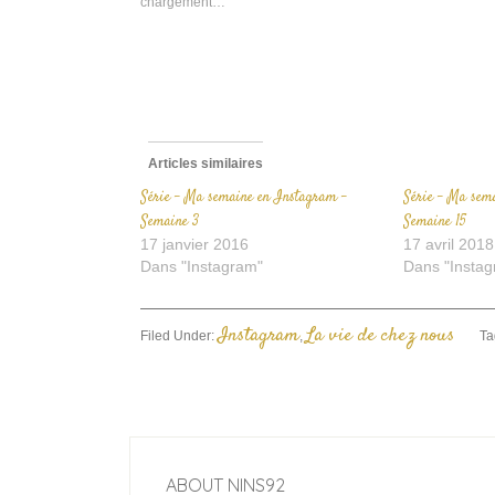
chargement…
f
Articles similaires
Série – Ma semaine en Instagram –
Série – Ma sem
Semaine 3
Semaine 15
17 janvier 2016
17 avril 2018
Dans "Instagram"
Dans "Instag
Instagram
La vie de chez nous
Filed Under:
,
Ta
ABOUT
NINS92