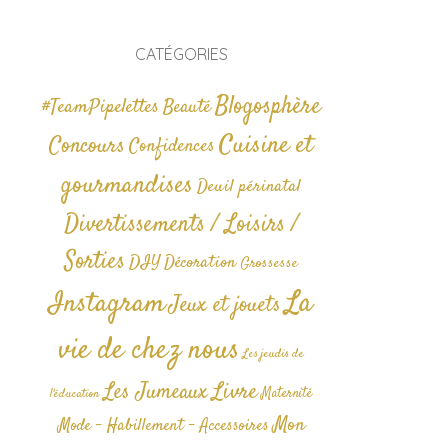
CATÉGORIES
Blogosphère
#TeamPipelettes
Beauté
Cuisine et
Concours
Confidences
gourmandises
Deuil périnatal
Divertissements / Loisirs /
Sorties
DIY
Décoration
Grossesse
La
Instagram
Jeux et jouets
vie de chez nous
Les jeudis de
Livre
Les Jumeaux
Maternité
l'éducation
Mon
Mode - Habillement - Accessoires