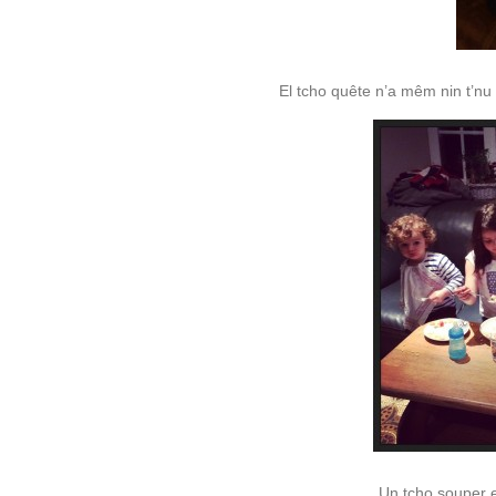
El tcho quête n’a mêm nin t’nu
Un tcho souper en