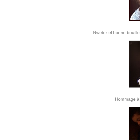
Rweter el bonne bouille
Hommage à C