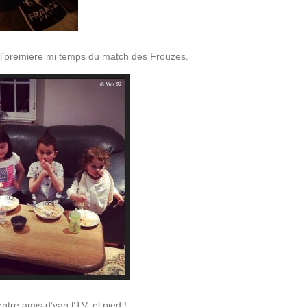
 l’première mi temps du match des Frouzes.
tre amis d’van l’TV, el pied !