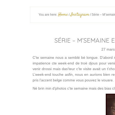
Home
Instagram
You are here:
/
/
Série – M’semai
SÉRIE – M’SEMAINE 
27 mars
C’te semaine nous a semblé bé longue. D’abord n
impatience cte week-end de troè djous pour veni
venir drossi mais das’teur c’te visite avait un t’c
L’week-end touche asfin, nous en aurions bien r
pris l’accent belge comme vous pouvez le vouare.
Né brin min d’photos c’te semaine mais des bias clic