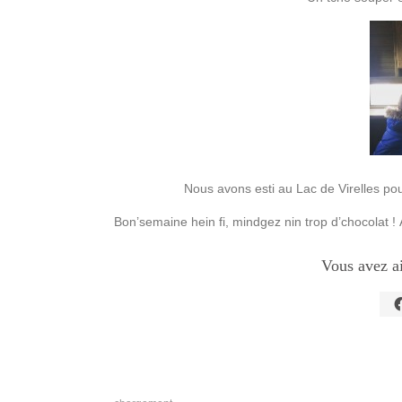
Nous avons esti au Lac de Virelles po
Bon’semaine hein fi, mindgez nin trop d’chocolat ! 
Vous avez a
C
p
p
s
F
d
u
n