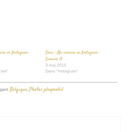
enêtre)
fenêtre)
à
un
ami(ouvre
dans
une
nouvelle
fenêtre)
aine en Instagram –
Série – Ma semaine en Instagram –
Semaine 18
3 mai 2015
ram"
Dans "Instagram"
Belgique
Photos
playmobil
gged:
,
,