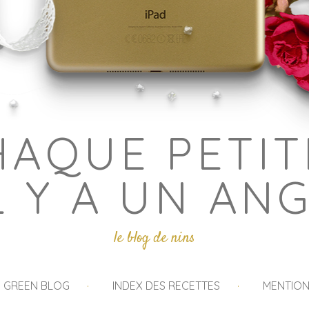
HAQUE PETIT
L Y A UN AN
le blog de nins
I GREEN BLOG
INDEX DES RECETTES
MENTION