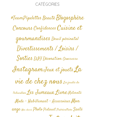
CATÉGORIES
Blogosphère
#TeamPipelettes
Beauté
Cuisine et
Concours
Confidences
gourmandises
Deuil périnatal
Divertissements / Loisirs /
Sorties
DIY
Décoration
Grossesse
La
Instagram
Jeux et jouets
vie de chez nous
Les jeudis de
Livre
Les Jumeaux
Maternité
l'éducation
Mon
Mode - Habillement - Accessoires
ange
Photo
Santé
Pinterest
Puériculture
Non classé