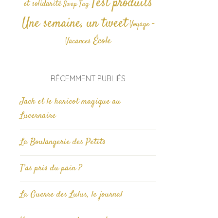
Test produits
et solidarité
Tag
Swap
Une semaine, un tweet
Voyage -
École
Vacances
RÉCEMMENT PUBLIÉS
Jack et le haricot magique au
Lucernaire
La Boulangerie des Petits
T’as pris du pain ?
La Guerre des Lulus, le journal