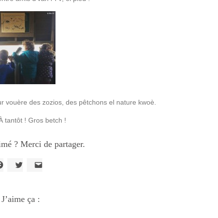
ur vouère des zozios, des pêtchons el nature kwoè.
À tantôt ! Gros betch !
imé ? Merci de partager.
liquez
Cliquez
Cliquer
our
pour
pour
artager
partager
envoyer
ur
sur
un
acebook(ouvre
J’aime ça :
Twitter(ouvre
lien
ans
dans
par
ne
une
e-
ouvelle
nouvelle
mail