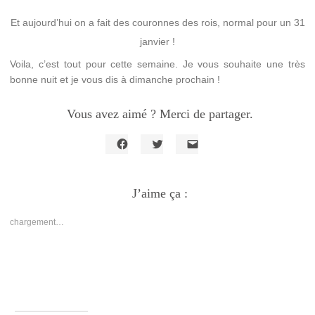
Et aujourd’hui on a fait des couronnes des rois, normal pour un 31
janvier !
Voila, c’est tout pour cette semaine. Je vous souhaite une très
bonne nuit et je vous dis à dimanche prochain !
Vous avez aimé ? Merci de partager.
Cliquez
Cliquez
Cliquer
pour
pour
pour
partager
partager
envoyer
sur
sur
un
Facebook(ouvre
J’aime ça :
Twitter(ouvre
lien
dans
dans
par
une
une
e-
nouvelle
nouvelle
mail
chargement…
fenêtre)
fenêtre)
à
un
ami(ouvre
dans
une
nouvelle
fenêtre)