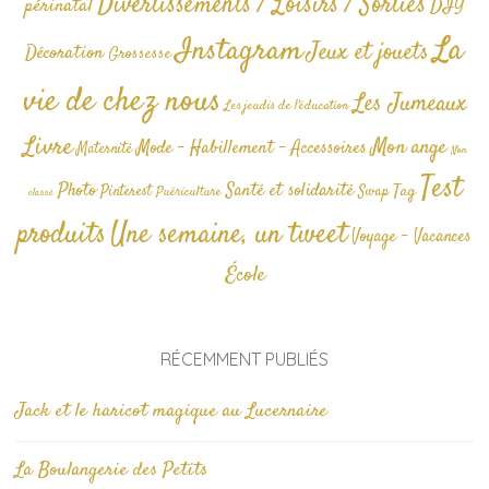
Divertissements / Loisirs / Sorties
périnatal
DIY
La
Instagram
Jeux et jouets
Décoration
Grossesse
vie de chez nous
Les Jumeaux
Les jeudis de l'éducation
Livre
Mon ange
Mode - Habillement - Accessoires
Maternité
Non
Test
Photo
Santé et solidarité
Tag
Pinterest
Swap
Puériculture
classé
produits
Une semaine, un tweet
Voyage - Vacances
École
RÉCEMMENT PUBLIÉS
Jack et le haricot magique au Lucernaire
La Boulangerie des Petits