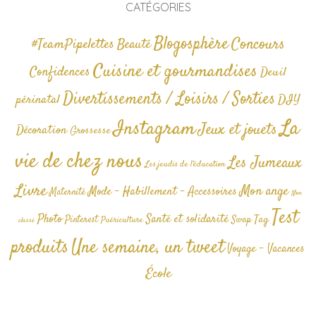
CATÉGORIES
Blogosphère
Concours
#TeamPipelettes
Beauté
Cuisine et gourmandises
Confidences
Deuil
Divertissements / Loisirs / Sorties
périnatal
DIY
La
Instagram
Jeux et jouets
Décoration
Grossesse
vie de chez nous
Les Jumeaux
Les jeudis de l'éducation
Livre
Mon ange
Mode - Habillement - Accessoires
Maternité
Non
Test
Photo
Santé et solidarité
Tag
Pinterest
Swap
Puériculture
classé
produits
Une semaine, un tweet
Voyage - Vacances
École