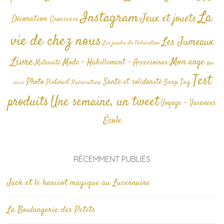
La
Instagram
Jeux et jouets
Décoration
Grossesse
vie de chez nous
Les Jumeaux
Les jeudis de l'éducation
Livre
Mon ange
Mode - Habillement - Accessoires
Maternité
Non
Test
Photo
Santé et solidarité
Tag
Pinterest
Swap
Puériculture
classé
produits
Une semaine, un tweet
Voyage - Vacances
École
RÉCEMMENT PUBLIÉS
Jack et le haricot magique au Lucernaire
La Boulangerie des Petits