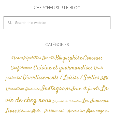
CHERCHER SUR LE BLOG
CATÉGORIES
Blogosphère
Concours
#TeamPipelettes
Beauté
Cuisine et gourmandises
Confidences
Deuil
Divertissements / Loisirs / Sorties
périnatal
DIY
La
Instagram
Jeux et jouets
Décoration
Grossesse
vie de chez nous
Les Jumeaux
Les jeudis de l'éducation
Livre
Mon ange
Mode - Habillement - Accessoires
Maternité
Non