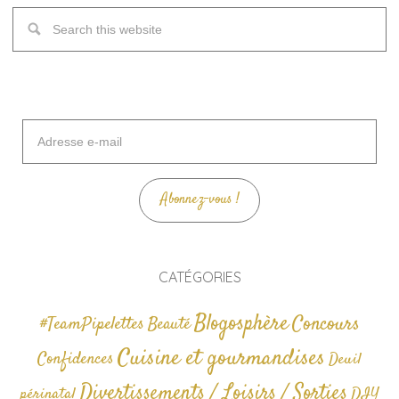
Adresse
e-
mail
Abonnez-vous !
CATÉGORIES
Blogosphère
Concours
#TeamPipelettes
Beauté
Cuisine et gourmandises
Confidences
Deuil
Divertissements / Loisirs / Sorties
périnatal
DIY