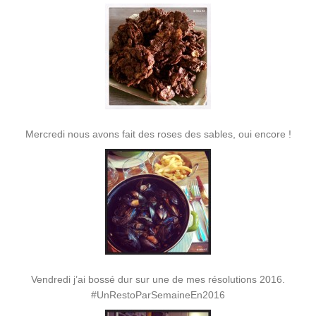
Mercredi nous avons fait des roses des sables, oui encore !
Vendredi j’ai bossé dur sur une de mes résolutions 2016.
#UnRestoParSemaineEn2016