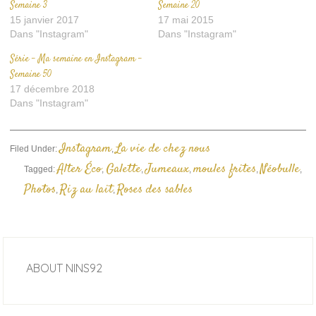
Semaine 3
Semaine 20
15 janvier 2017
17 mai 2015
Dans "Instagram"
Dans "Instagram"
Série – Ma semaine en Instagram –
Semaine 50
17 décembre 2018
Dans "Instagram"
Instagram
La vie de chez nous
Filed Under:
,
Alter Éco
Galette
Jumeaux
moules frites
Néobulle
Tagged:
,
,
,
,
,
Photos
Riz au lait
Roses des sables
,
,
ABOUT
NINS92