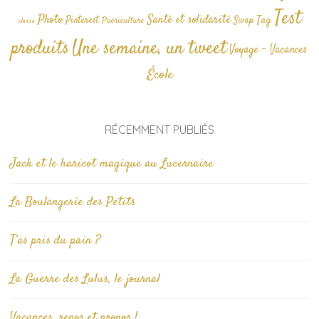
Test
Photo
Santé et solidarité
Tag
Pinterest
Swap
Puériculture
classé
produits
Une semaine, un tweet
Voyage - Vacances
École
RÉCEMMENT PUBLIÉS
Jack et le haricot magique au Lucernaire
La Boulangerie des Petits
T’as pris du pain ?
La Guerre des Lulus, le journal
Vacances, repos et pronos !