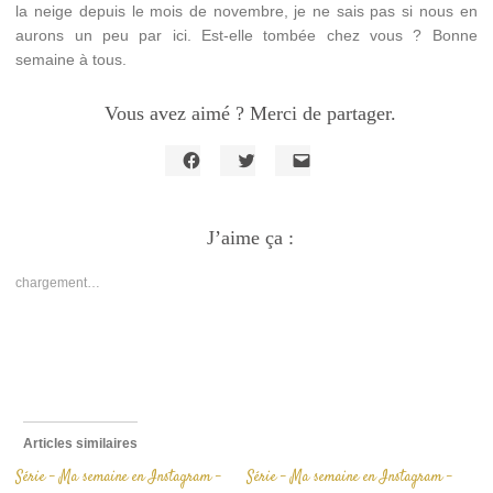
la neige depuis le mois de novembre, je ne sais pas si nous en
aurons un peu par ici. Est-elle tombée chez vous ? Bonne
semaine à tous.
Vous avez aimé ? Merci de partager.
Cliquez
Cliquez
Cliquer
pour
pour
pour
partager
partager
envoyer
sur
sur
un
Facebook(ouvre
J’aime ça :
Twitter(ouvre
lien
dans
dans
par
une
une
e-
nouvelle
nouvelle
mail
chargement…
fenêtre)
fenêtre)
à
un
ami(ouvre
dans
une
nouvelle
fenêtre)
Articles similaires
Série – Ma semaine en Instagram –
Série – Ma semaine en Instagram –