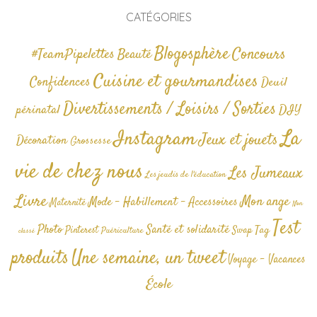
CATÉGORIES
Blogosphère
Concours
#TeamPipelettes
Beauté
Cuisine et gourmandises
Confidences
Deuil
Divertissements / Loisirs / Sorties
périnatal
DIY
La
Instagram
Jeux et jouets
Décoration
Grossesse
vie de chez nous
Les Jumeaux
Les jeudis de l'éducation
Livre
Mon ange
Mode - Habillement - Accessoires
Maternité
Non
Test
Photo
Santé et solidarité
Tag
Pinterest
Swap
Puériculture
classé
produits
Une semaine, un tweet
Voyage - Vacances
École