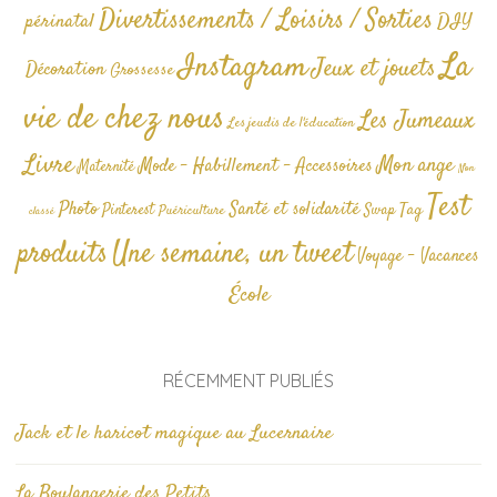
Divertissements / Loisirs / Sorties
périnatal
DIY
La
Instagram
Jeux et jouets
Décoration
Grossesse
vie de chez nous
Les Jumeaux
Les jeudis de l'éducation
Livre
Mon ange
Mode - Habillement - Accessoires
Maternité
Non
Test
Photo
Santé et solidarité
Tag
Pinterest
Swap
Puériculture
classé
produits
Une semaine, un tweet
Voyage - Vacances
École
RÉCEMMENT PUBLIÉS
Jack et le haricot magique au Lucernaire
La Boulangerie des Petits