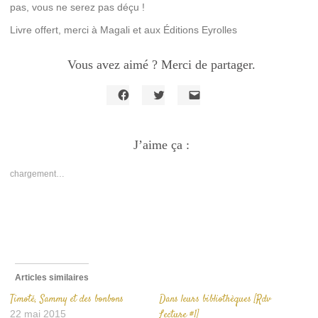
pas, vous ne serez pas déçu !
Livre offert, merci à Magali et aux Éditions Eyrolles
Vous avez aimé ? Merci de partager.
Cliquez
Cliquez
Cliquer
pour
pour
pour
partager
partager
envoyer
sur
sur
un
Facebook(ouvre
J’aime ça :
Twitter(ouvre
lien
dans
dans
par
une
une
e-
nouvelle
nouvelle
mail
chargement…
fenêtre)
fenêtre)
à
un
ami(ouvre
dans
une
nouvelle
fenêtre)
Articles similaires
Timoté, Sammy et des bonbons
Dans leurs bibliothèques [Rdv
22 mai 2015
Lecture #1]