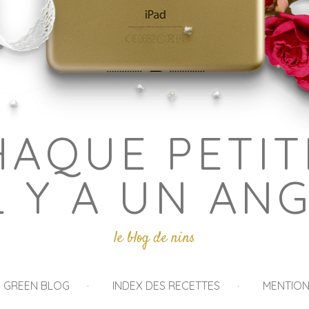
HAQUE PETIT
L Y A UN AN
le blog de nins
I GREEN BLOG
INDEX DES RECETTES
MENTION