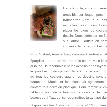
Dans la boite, vous trouverez
amovible sur lequel poser l
transporter. C’est un jeu n
midi chez des copains. Conseil
placer les pions de couleur
dessin. Deux côtés sur les fi
sur l’autre. L’artiste en h
couleurs de départ ou bien l
Pour l’instant, Amel et Isaq s’amusent surtout à vid
éparpiller un peu partout dans le salon. Mais il
principe, ils reconnaissent les dessins et essayen
le grand esprit du «je veux faire à ma façon» pro
du tout les couleurs quand les dessins sont d
beaucoup. Manipuler les pions fait également tra
contact tout doux du plastique. Pour remplir le ch
table ou bien de le fixer sur la valisette, le pl
beaucoup à Tata qui se reconnaîtra, tu as tapé dans
Disponible chez Oxybul au prix de 24,99 €, Créa 