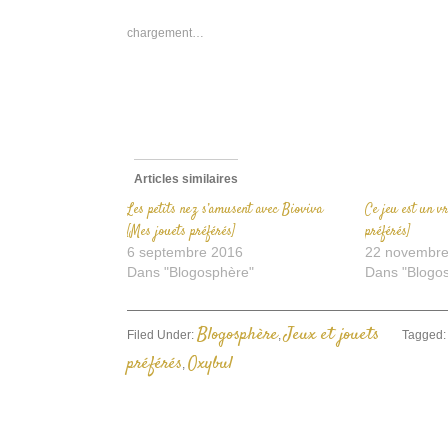
d
u
n
chargement…
f
Articles similaires
Les petits nez s’amusent avec Bioviva
Ce jeu est un vr
[Mes jouets préférés]
préférés]
6 septembre 2016
22 novembre
Dans "Blogosphère"
Dans "Blogo
Blogosphère
Jeux et jouets
Filed Under:
,
Tagged
préférés
Oxybul
,