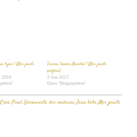
ans
dans
par
ne
une
e-
ouvelle
nouvelle
mail
enêtre)
fenêtre)
à
un
ami(ouvre
dans
une
nouvelle
fenêtre)
ai bijou ! [Mes jouets
Tourne, tourne Manibul ! [Mes jouets
préférés]
 2016
2 mai 2017
sphère"
Dans "Blogosphère"
Créa Pixel
Découverte des couleurs
Jeux bébé
Mes jouets
:
,
,
,