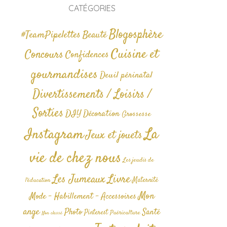
CATÉGORIES
Blogosphère
#TeamPipelettes
Beauté
Cuisine et
Concours
Confidences
gourmandises
Deuil périnatal
Divertissements / Loisirs /
Sorties
DIY
Décoration
Grossesse
La
Instagram
Jeux et jouets
vie de chez nous
Les jeudis de
Livre
Les Jumeaux
Maternité
l'éducation
Mon
Mode - Habillement - Accessoires
ange
Photo
Santé
Pinterest
Puériculture
Non classé