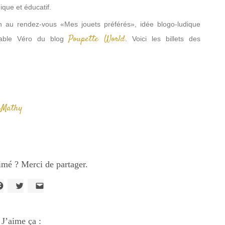
ique et éducatif.
ion au rendez-vous «Mes jouets préférés», idée blogo-ludique
Poupette World
dable Véro du blog
. Voici les billets des
 Mathy
imé ? Merci de partager.
liquez
Cliquez
Cliquer
our
pour
pour
artager
partager
envoyer
ur
sur
un
acebook(ouvre
J’aime ça :
Twitter(ouvre
lien