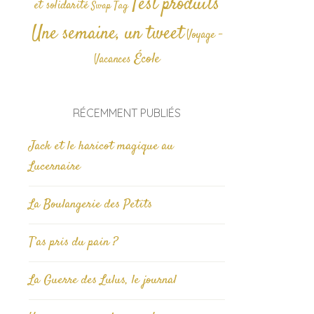
Test produits
et solidarité
Tag
Swap
Une semaine, un tweet
Voyage -
École
Vacances
RÉCEMMENT PUBLIÉS
Jack et le haricot magique au
Lucernaire
La Boulangerie des Petits
T’as pris du pain ?
La Guerre des Lulus, le journal