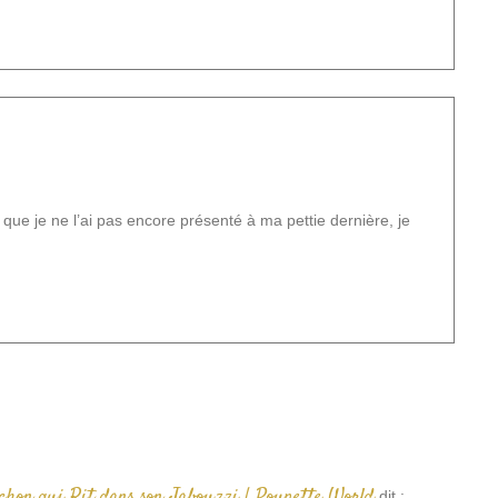
 que je ne l’ai pas encore présenté à ma pettie dernière, je
ochon qui Rit dans son Jabouzzi | Poupette World
dit :