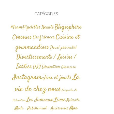
CATÉGORIES
Blogosphère
#TeamPipelettes
Beauté
Cuisine et
Concours
Confidences
gourmandises
Deuil périnatal
Divertissements / Loisirs /
Sorties
DIY
Décoration
Grossesse
La
Instagram
Jeux et jouets
vie de chez nous
Les jeudis de
Livre
Les Jumeaux
Maternité
l'éducation
Mon
Mode - Habillement - Accessoires