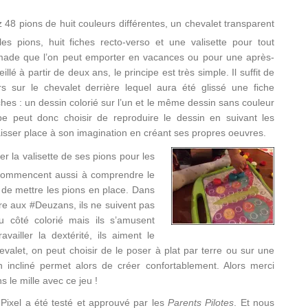
 48 pions de huit couleurs différentes, un chevalet transparent
es pions, huit fiches recto-verso et une valisette pour tout
omade que l’on peut emporter en vacances ou pour une après-
lé à partir de deux ans, le principe est très simple. Il suffit de
s sur le chevalet derrière lequel aura été glissé une fiche
ches : un dessin colorié sur l’un et le même dessin sans couleur
erbe peut donc choisir de reproduire le dessin en suivant les
aisser place à son imagination en créant ses propres oeuvres.
er la valisette de ses pions pour les
s commencent aussi à comprendre le
t de mettre les pions en place. Dans
pre aux #Deuzans, ils ne suivent pas
u côté colorié mais ils s’amusent
vailler la dextérité, ils aiment le
evalet, on peut choisir de le poser à plat par terre ou sur une
an incliné permet alors de créer confortablement. Alors merci
 le mille avec ce jeu !
Pixel a été testé et approuvé par les
Parents Pilotes
. Et nous