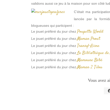
validons aussi ce jeu à la maison pour son côté lud
C’était ma participat
lancée par la formi
blogueuses qui participent :
Poupette World
Le jouet préféré du jour chez
Maman Prout
Le jouet préféré du jour chez
Transyl-Aisne
Le jouet préféré du jour chez
La Bibliothèque de
Le jouet préféré du jour chez
Mamoune Bébé
Le jouet préféré du jour chez
Maman 2 Tilou
Le jouet préféré du jour chez
Vous avez a
C
p
p
s
F