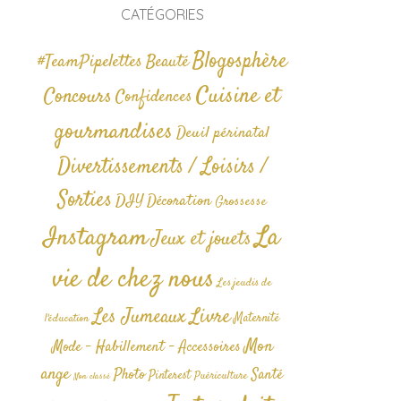
CATÉGORIES
Blogosphère
#TeamPipelettes
Beauté
Cuisine et
Concours
Confidences
gourmandises
Deuil périnatal
Divertissements / Loisirs /
Sorties
DIY
Décoration
Grossesse
La
Instagram
Jeux et jouets
vie de chez nous
Les jeudis de
Livre
Les Jumeaux
Maternité
l'éducation
Mon
Mode - Habillement - Accessoires
ange
Photo
Santé
Pinterest
Puériculture
Non classé