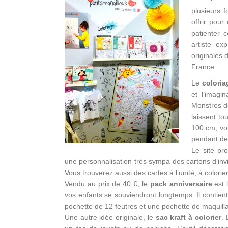
plusieurs 
offrir pour
patienter 
artiste ex
originales 
France.
Le
coloria
et l’imagi
Monstres d
laissent t
100 cm, voi
pendant de
Le site p
une personnalisation très sympa des cartons d’inv
Vous trouverez aussi des cartes à l’unité, à colorie
Vendu au prix de 40 €, le
pack anniversaire
est 
vos enfants se souviendront longtemps. Il contient
pochette de 12 feutres et une pochette de maquill
Une autre idée originale, le
sac kraft à colorier
. 