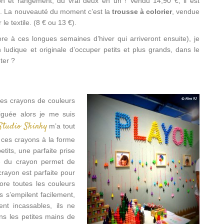
ion et rangement, du vrai deux en un ! Vendu 14,90 €, il est
ne. La nouveauté du moment c’est la
trousse à colorier
, vendue
e textile. (8 € ou 13 €).
e à ces longues semaines d’hiver qui arriveront ensuite), je
ludique et originale d’occuper petits et plus grands, dans le
ter ?
ces crayons de couleurs
riguée alors je me suis
Studio Skinky
m’a tout
s ces crayons à la forme
tits, une parfaite prise
te du crayon permet de
crayon est parfaite pour
ore toutes les couleurs
s s’empilent facilement,
nt incassables, ils ne
ns les petites mains de