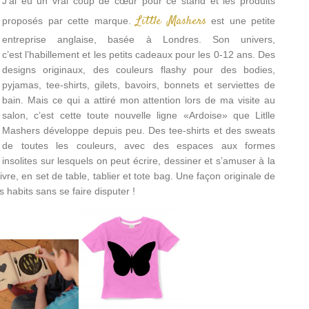
J’ai eu un vrai coup de cœur pour ce stand et les produits
Little Mashers
proposés par cette marque.
est une petite
entreprise anglaise, basée à Londres. Son univers,
c’est l’habillement et les petits cadeaux pour les 0-12 ans. Des
designs originaux, des couleurs flashy pour des bodies,
pyjamas, tee-shirts, gilets, bavoirs, bonnets et serviettes de
bain. Mais ce qui a attiré mon attention lors de ma visite au
salon, c’est cette toute nouvelle ligne «Ardoise» que Litlle
Mashers développe depuis peu. Des tee-shirts et des sweats
de toutes les couleurs, avec des espaces aux formes
insolites sur lesquels on peut écrire, dessiner et s’amuser à la
ivre, en set de table, tablier et tote bag. Une façon originale de
 habits sans se faire disputer !