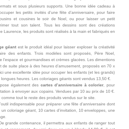
formats et sous plusieurs supports. Une bonne idée cadeau à
 occuper les petits invités d’une fête d’anniversaire, pour faire
cousins et cousines le soir de Noel, ou pour laisser un petit
primer tout son talent. Tous les dessins sont des créations
de Laurence, les produits sont réalisés à la main et fabriqués en
ge géant
est le produit idéal pour laisser exploser la créativité
naire des enfants. Trois modèles sont proposés, Père Noel,
e l’espace et gourmandises et crèmes glacées. Les dimentions
out de suite place à des heures d’amusement, proposés en 70 x
ci une excellente idée pour occuper les enfants (et les grands)
 longues heures. Les coloriages géants sont vendus 13,50 €.
ropose également des
cartes d’anniversaire à colorier
, pour
itation à envoyer aux copains. Vendues par 10 au prix de 10 €.
r comme tout le reste des produits vendus sur le site.
l’outil indispensable pour préparer une fête d’anniversaire dont
 un coloriage géant, 10 cartes d’invitation, 10 enveloppes, une
age.
De grande contenance, il permettra aux enfants de ranger tout