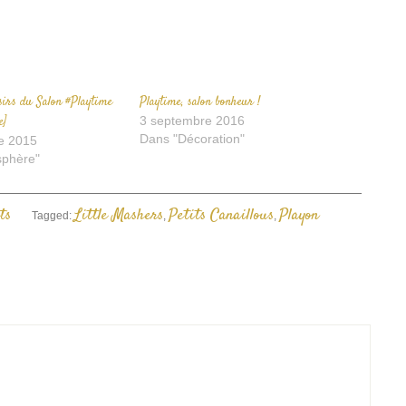
nouvelle
fenêtre)
isirs du Salon #Playtime
Playtime, salon bonheur !
e]
3 septembre 2016
Dans "Décoration"
e 2015
sphère"
ts
Little Mashers
Petits Canaillous
Playon
Tagged:
,
,