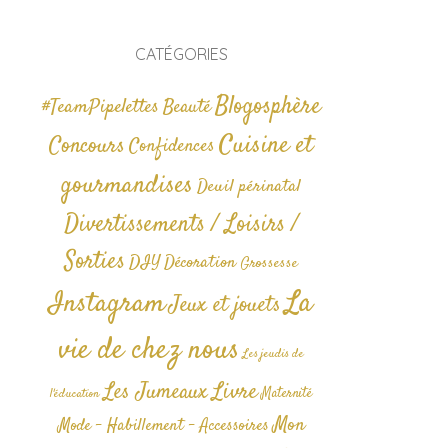
CATÉGORIES
Blogosphère
#TeamPipelettes
Beauté
Cuisine et
Concours
Confidences
gourmandises
Deuil périnatal
Divertissements / Loisirs /
Sorties
DIY
Décoration
Grossesse
La
Instagram
Jeux et jouets
vie de chez nous
Les jeudis de
Livre
Les Jumeaux
Maternité
l'éducation
Mon
Mode - Habillement - Accessoires