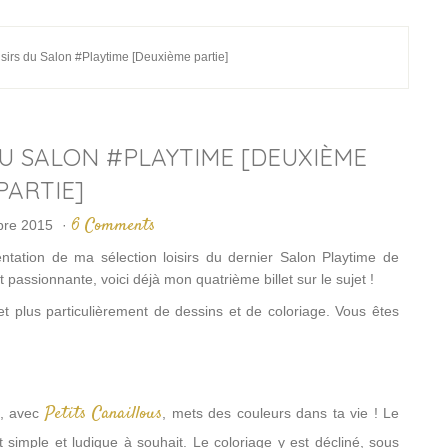
isirs du Salon #Playtime [Deuxième partie]
DU SALON #PLAYTIME [DEUXIÈME
PARTIE]
6 Comments
bre 2015
·
ntation de ma sélection loisirs du dernier Salon Playtime de
it passionnante, voici déjà mon quatrième billet sur le sujet !
 et plus particulièrement de dessins et de coloriage. Vous êtes
Petits Canaillous
e, avec
, mets des couleurs dans ta vie ! Le
t simple et ludique à souhait. Le
coloriage y est décliné, sous