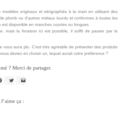
s modèles originaux et sérigraphiés à la main en utilisant des
de plomb ou d’autres métaux lourds et conformes à toutes les
est disponible en manches courtes ou longues.
mais la livraison ici est possible, il suffit de passer par la
e vous aura plu. C’est très agréable de présenter des produits
 vous deviez en choisir un, lequel aurait votre préférence ?
imé ? Merci de partager.
liquez
Cliquez
Cliquer
our
pour
pour
artager
partager
envoyer
ur
sur
un
acebook(ouvre
J’aime ça :
Twitter(ouvre
lien
ans
dans
par
ne
une
e-
ouvelle
nouvelle
mail
enêtre)
fenêtre)
à
un
ami(ouvre
dans
une