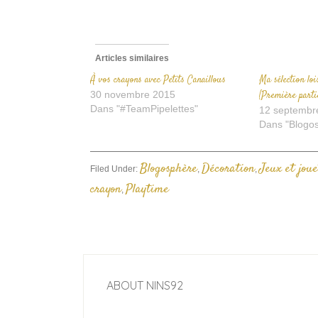
Articles similaires
À vos crayons avec Petits Canaillous
Ma sélection lo
30 novembre 2015
[Première parti
Dans "#TeamPipelettes"
12 septembr
Dans "Blogo
Blogosphère
Décoration
Jeux et joue
Filed Under:
,
,
crayon
Playtime
,
ABOUT
NINS92