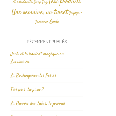
Test produits
et solidarité
Tag
Swap
Une semaine, un tweet
Voyage -
École
Vacances
RÉCEMMENT PUBLIÉS
Jack et le haricot magique au
Lucernaire
La Boulangerie des Petits
T’as pris du pain ?
La Guerre des Lulus, le journal