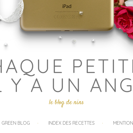
HAQUE PETIT
L Y A UN AN
le blog de nins
I GREEN BLOG
INDEX DES RECETTES
MENTION