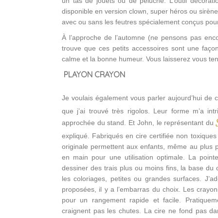
un tas de jouets ou de peluche. L’outil décorat
disponible en version clown, super héros ou sirè
avec ou sans les feutres spécialement conçus pour l
À l’approche de l’automne (ne pensons pas encor
trouve que ces petits accessoires sont une façon 
calme et la bonne humeur. Vous laisserez vous ten
PLAYON CRAYON
Je voulais également vous parler aujourd’hui de 
que j’ai trouvé très rigolos. Leur forme m’a int
approchée du stand. Et John, le représentant du
expliqué. Fabriqués en cire certifiée non toxique
originale permettent aux enfants, même au plus pe
en main pour une utilisation optimale. La poin
dessiner des trais plus ou moins fins, la base du 
les coloriages, petites ou grandes surfaces. J’ad
proposées, il y a l’embarras du choix. Les crayon
pour un rangement rapide et facile. Pratiqueme
craignent pas les chutes. La cire ne fond pas da