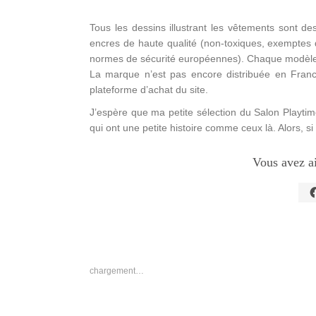
Tous les dessins illustrant les vêtements sont de
encres de haute qualité (non-toxiques, exemptes 
normes de sécurité européennes). Chaque modèle 
La marque n’est pas encore distribuée en France. 
plateforme d’achat du site.
J’espère que ma petite sélection du Salon Playtim
qui ont une petite histoire comme ceux là. Alors, si
Vous avez a
C
p
p
s
F
d
u
n
chargement…
f