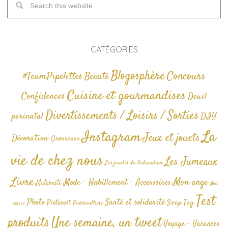
CATÉGORIES
Blogosphère
Concours
#TeamPipelettes
Beauté
Cuisine et gourmandises
Confidences
Deuil
Divertissements / Loisirs / Sorties
périnatal
DIY
La
Instagram
Jeux et jouets
Décoration
Grossesse
vie de chez nous
Les Jumeaux
Les jeudis de l'éducation
Livre
Mon ange
Mode - Habillement - Accessoires
Maternité
Non
Test
Photo
Santé et solidarité
Tag
Pinterest
Swap
Puériculture
classé
produits
Une semaine, un tweet
Voyage - Vacances