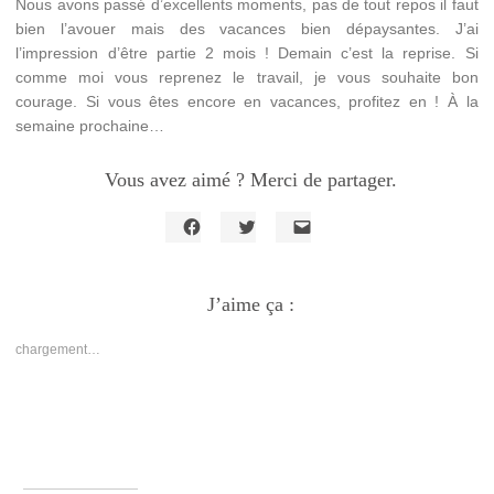
Nous avons passé d’excellents moments, pas de tout repos il faut
bien l’avouer mais des vacances bien dépaysantes. J’ai
l’impression d’être partie 2 mois ! Demain c’est la reprise. Si
comme moi vous reprenez le travail, je vous souhaite bon
courage. Si vous êtes encore en vacances, profitez en ! À la
semaine prochaine…
Vous avez aimé ? Merci de partager.
Cliquez
Cliquez
Cliquer
pour
pour
pour
partager
partager
envoyer
sur
sur
un
Facebook(ouvre
J’aime ça :
Twitter(ouvre
lien
dans
dans
par
une
une
e-
nouvelle
nouvelle
mail
chargement…
fenêtre)
fenêtre)
à
un
ami(ouvre
dans
une
nouvelle
fenêtre)