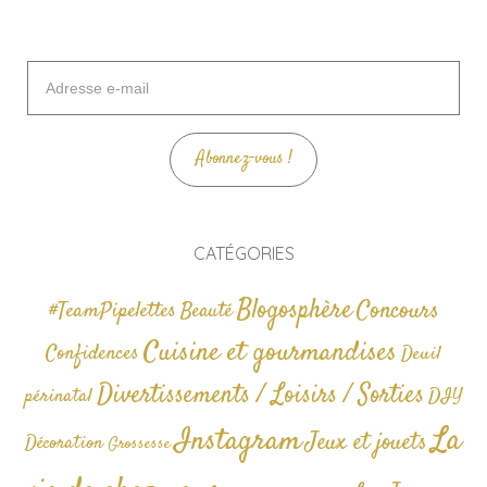
Adresse
e-
mail
Abonnez-vous !
CATÉGORIES
Blogosphère
Concours
#TeamPipelettes
Beauté
Cuisine et gourmandises
Confidences
Deuil
Divertissements / Loisirs / Sorties
périnatal
DIY
La
Instagram
Jeux et jouets
Décoration
Grossesse