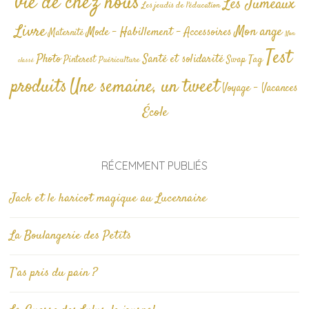
vie de chez nous
Les Jumeaux
Les jeudis de l'éducation
Livre
Mon ange
Mode - Habillement - Accessoires
Maternité
Non
Test
Photo
Santé et solidarité
Tag
Pinterest
Swap
Puériculture
classé
produits
Une semaine, un tweet
Voyage - Vacances
École
RÉCEMMENT PUBLIÉS
Jack et le haricot magique au Lucernaire
La Boulangerie des Petits
T’as pris du pain ?