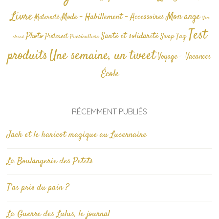
Livre
Mon ange
Mode - Habillement - Accessoires
Maternité
Non
Test
Photo
Santé et solidarité
Tag
Pinterest
Swap
Puériculture
classé
produits
Une semaine, un tweet
Voyage - Vacances
École
RÉCEMMENT PUBLIÉS
Jack et le haricot magique au Lucernaire
La Boulangerie des Petits
T’as pris du pain ?
La Guerre des Lulus, le journal