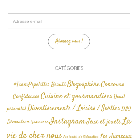
Adresse
e-
mail
Abonnez-vous !
CATÉGORIES
Blogosphère
Concours
#TeamPipelettes
Beauté
Cuisine et gourmandises
Confidences
Deuil
Divertissements / Loisirs / Sorties
périnatal
DIY
La
Instagram
Jeux et jouets
Décoration
Grossesse
vie de chez nous
Les Jumeaux
Les jeudis de l'éducation