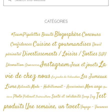
CATÉGORIES
Blogosphère
Concours
#TeamPipelettes
Beauté
Cuisine et gourmandises
Confidences
Deuil
Divertissements / Loisirs / Sorties
périnatal
DIY
La
Instagram
Jeux et jouets
Décoration
Grossesse
vie de chez nous
Les Jumeaux
Les jeudis de l'éducation
Livre
Mon ange
Mode - Habillement - Accessoires
Maternité
Non
Test
Photo
Santé et solidarité
Tag
Pinterest
Swap
Puériculture
classé
produits
Une semaine, un tweet
Voyage - Vacances