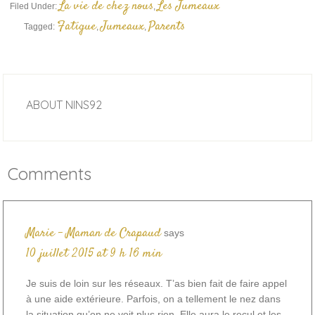
La vie de chez nous
Les Jumeaux
Filed Under:
,
Fatigue
Jumeaux
Parents
Tagged:
,
,
ABOUT
NINS92
Comments
Marie - Maman de Crapaud
says
10 juillet 2015 at 9 h 16 min
Je suis de loin sur les réseaux. T’as bien fait de faire appel
à une aide extérieure. Parfois, on a tellement le nez dans
la situation qu’on ne voit plus rien. Elle aura le recul et les