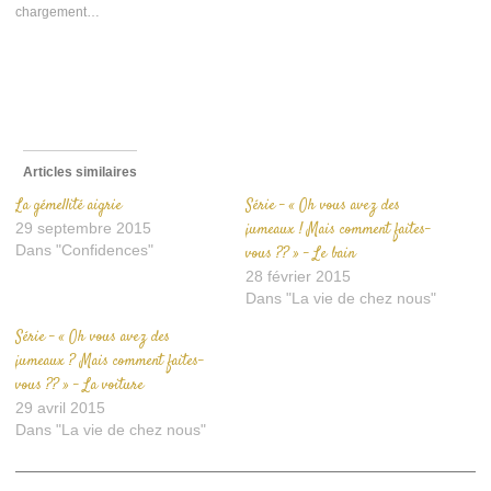
nouvelle
nouvelle
mail
chargement…
fenêtre)
fenêtre)
à
un
ami(ouvre
dans
une
nouvelle
fenêtre)
Articles similaires
La gémellité aigrie
Série – « Oh vous avez des
29 septembre 2015
jumeaux ! Mais comment faites-
Dans "Confidences"
vous ?? » – Le bain
28 février 2015
Dans "La vie de chez nous"
Série – « Oh vous avez des
jumeaux ? Mais comment faites-
vous ?? » – La voiture
29 avril 2015
Dans "La vie de chez nous"