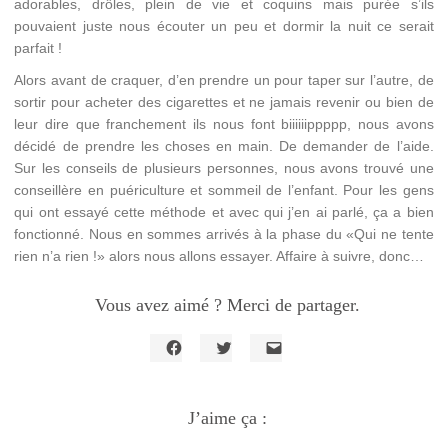
adorables, drôles, plein de vie et coquins mais purée s’ils
pouvaient juste nous écouter un peu et dormir la nuit ce serait
parfait !
Alors avant de craquer, d’en prendre un pour taper sur l’autre, de
sortir pour acheter des cigarettes et ne jamais revenir ou bien de
leur dire que franchement ils nous font biiiiiippppp, nous avons
décidé de prendre les choses en main. De demander de l’aide.
Sur les conseils de plusieurs personnes, nous avons trouvé une
conseillère en puériculture et sommeil de l’enfant. Pour les gens
qui ont essayé cette méthode et avec qui j’en ai parlé, ça a bien
fonctionné. Nous en sommes arrivés à la phase du «Qui ne tente
rien n’a rien !» alors nous allons essayer. Affaire à suivre, donc…
Vous avez aimé ? Merci de partager.
Cliquez
Cliquez
Cliquer
pour
pour
pour
partager
partager
envoyer
sur
sur
un
Facebook(ouvre
J’aime ça :
Twitter(ouvre
lien
dans
dans
par
une
une
e-