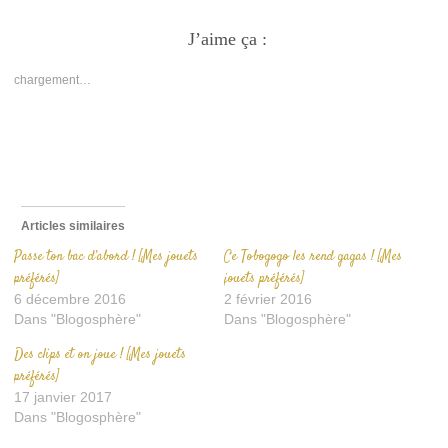
partager
partager
envoyer
sur
sur
un
Facebook(ouvre
J’aime ça :
Twitter(ouvre
lien
dans
dans
par
une
une
e-
nouvelle
nouvelle
mail
chargement…
fenêtre)
fenêtre)
à
un
ami(ouvre
dans
une
nouvelle
fenêtre)
Articles similaires
Passe ton bac d’abord ! [Mes jouets
Ce Tobogogo les rend gagas ! [Mes
préférés]
jouets préférés]
6 décembre 2016
2 février 2016
Dans "Blogosphère"
Dans "Blogosphère"
Des clips et on joue ! [Mes jouets
préférés]
17 janvier 2017
Dans "Blogosphère"