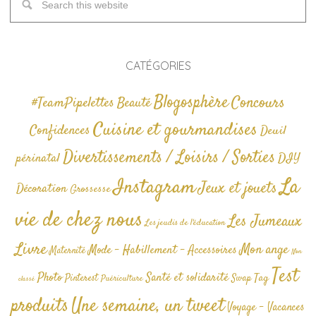
CATÉGORIES
Blogosphère
Concours
#TeamPipelettes
Beauté
Cuisine et gourmandises
Confidences
Deuil
Divertissements / Loisirs / Sorties
périnatal
DIY
La
Instagram
Jeux et jouets
Décoration
Grossesse
vie de chez nous
Les Jumeaux
Les jeudis de l'éducation
Livre
Mon ange
Mode - Habillement - Accessoires
Maternité
Non
Test
Photo
Santé et solidarité
Tag
Pinterest
Swap
Puériculture
classé
produits
Une semaine, un tweet
Voyage - Vacances