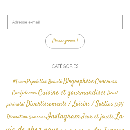
Adresse
e-
mail
Abonnez-vous !
CATÉGORIES
Blogosphère
Concours
#TeamPipelettes
Beauté
Cuisine et gourmandises
Confidences
Deuil
Divertissements / Loisirs / Sorties
périnatal
DIY
La
Instagram
Jeux et jouets
Décoration
Grossesse
vie de chez nous