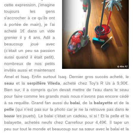
cette expression, j’imagine
toujours les gens
s’accrocher à ce qu’ils ont
à portée de main), je l’ai
acheté 1€ dans un vide
grenier il y 4 ans. Adil a
beaucoup joué avec
(c’était un peu sa passion
aussi quand il était petit),
nombreux de nos petits
invités aussi et maintenant
Amel et Isaq. Enfin surtout Isaq. Dernier gros succès acheté, le
seau
et la
serpillère Vileda
, acheté chez Toy’s R Us à 9,90€.
Bien sur, il a compris qu’on devait mettre de l’eau dans le seau
pour faire comme les grands mais nous n’avons pas encore cédé
à sa requête. Grand fan aussi du
balai
, de la
balayette
et de la
pelle
(qui n’est pas sur la photo car je ne la retrouve pas dans
le
bazar
les jouets). Le balai c’était un cadeau, si si ! Et la pelle et la
balayette, achetés neufs chez Carrefour pour 4,49€. Il tape un
peu sur tout le monde et beaucoup sur sa sœur avec le balai et la