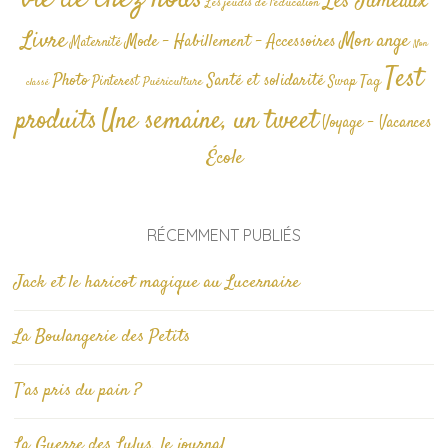
Les Jumeaux
Les jeudis de l'éducation
Livre
Mon ange
Mode - Habillement - Accessoires
Maternité
Non
Test
Photo
Santé et solidarité
Tag
Pinterest
Swap
Puériculture
classé
produits
Une semaine, un tweet
Voyage - Vacances
École
RÉCEMMENT PUBLIÉS
Jack et le haricot magique au Lucernaire
La Boulangerie des Petits
T’as pris du pain ?
La Guerre des Lulus, le journal