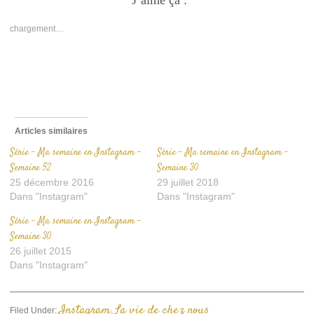
J’aime ça :
dans
dans
par
une
une
e-
nouvelle
nouvelle
mail
chargement…
fenêtre)
fenêtre)
à
un
ami(ouvre
dans
une
nouvelle
fenêtre)
Articles similaires
Série – Ma semaine en Instagram –
Série – Ma semaine en Instagram –
Semaine 52
Semaine 30
25 décembre 2016
29 juillet 2018
Dans "Instagram"
Dans "Instagram"
Série – Ma semaine en Instagram –
Semaine 30
26 juillet 2015
Dans "Instagram"
Instagram
La vie de chez nous
Filed Under:
,