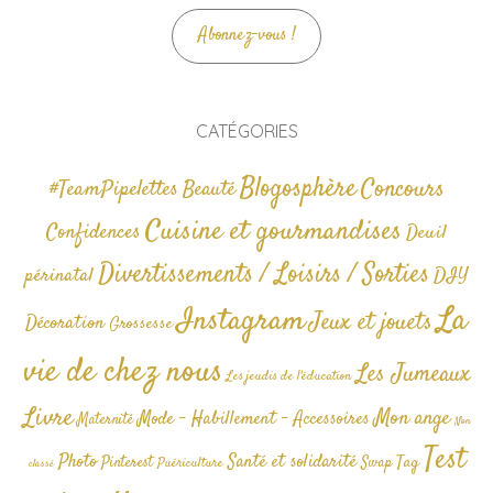
Abonnez-vous !
CATÉGORIES
Blogosphère
Concours
#TeamPipelettes
Beauté
Cuisine et gourmandises
Confidences
Deuil
Divertissements / Loisirs / Sorties
périnatal
DIY
La
Instagram
Jeux et jouets
Décoration
Grossesse
vie de chez nous
Les Jumeaux
Les jeudis de l'éducation
Livre
Mon ange
Mode - Habillement - Accessoires
Maternité
Non
Test
Photo
Santé et solidarité
Tag
Pinterest
Swap
Puériculture
classé