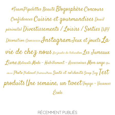
Blogosphère
Concours
#TeamPipelettes
Beauté
Cuisine et gourmandises
Confidences
Deuil
Divertissements / Loisirs / Sorties
périnatal
DIY
La
Instagram
Jeux et jouets
Décoration
Grossesse
vie de chez nous
Les Jumeaux
Les jeudis de l'éducation
Livre
Mon ange
Mode - Habillement - Accessoires
Maternité
Non
Test
Photo
Santé et solidarité
Tag
Pinterest
Swap
Puériculture
classé
produits
Une semaine, un tweet
Voyage - Vacances
École
RÉCEMMENT PUBLIÉS