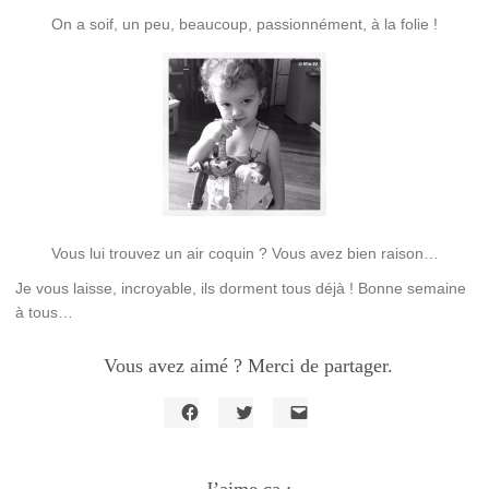
On a soif, un peu, beaucoup, passionnément, à la folie !
Vous lui trouvez un air coquin ? Vous avez bien raison…
Je vous laisse, incroyable, ils dorment tous déjà ! Bonne semaine
à tous…
Vous avez aimé ? Merci de partager.
Cliquez
Cliquez
Cliquer
pour
pour
pour
partager
partager
envoyer
sur
sur
un
Facebook(ouvre
Twitter(ouvre
lien