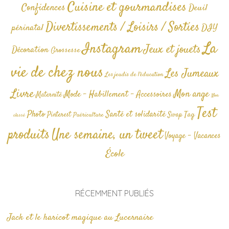
Cuisine et gourmandises
Confidences
Deuil
Divertissements / Loisirs / Sorties
périnatal
DIY
La
Instagram
Jeux et jouets
Décoration
Grossesse
vie de chez nous
Les Jumeaux
Les jeudis de l'éducation
Livre
Mon ange
Mode - Habillement - Accessoires
Maternité
Non
Test
Photo
Santé et solidarité
Tag
Pinterest
Swap
Puériculture
classé
produits
Une semaine, un tweet
Voyage - Vacances
École
RÉCEMMENT PUBLIÉS
Jack et le haricot magique au Lucernaire