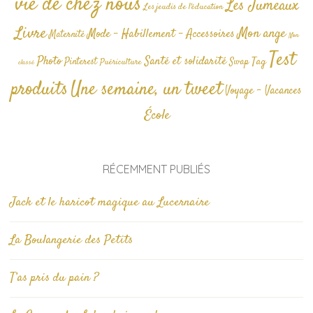
vie de chez nous
Les Jumeaux
Les jeudis de l'éducation
Livre
Mon ange
Mode - Habillement - Accessoires
Maternité
Non
Test
Photo
Santé et solidarité
Tag
Pinterest
Swap
Puériculture
classé
produits
Une semaine, un tweet
Voyage - Vacances
École
RÉCEMMENT PUBLIÉS
Jack et le haricot magique au Lucernaire
La Boulangerie des Petits
T’as pris du pain ?