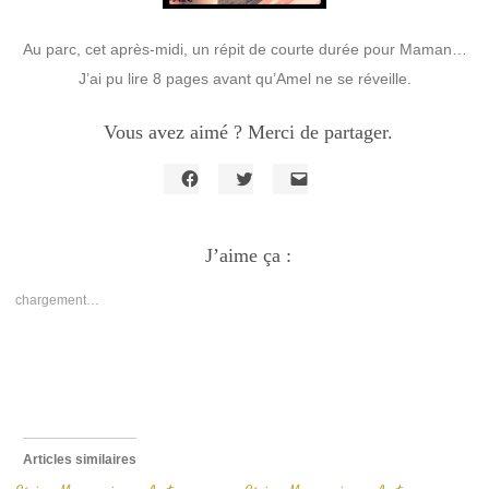
Au parc, cet après-midi, un répit de courte durée pour Maman…
J’ai pu lire 8 pages avant qu’Amel ne se réveille.
Vous avez aimé ? Merci de partager.
Cliquez
Cliquez
Cliquer
pour
pour
pour
partager
partager
envoyer
sur
sur
un
Facebook(ouvre
J’aime ça :
Twitter(ouvre
lien
dans
dans
par
une
une
e-
nouvelle
nouvelle
mail
chargement…
fenêtre)
fenêtre)
à
un
ami(ouvre
dans
une
nouvelle
fenêtre)
Articles similaires