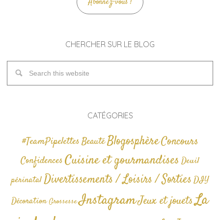
Abonnez-vous !
CHERCHER SUR LE BLOG
CATÉGORIES
Blogosphère
Concours
#TeamPipelettes
Beauté
Cuisine et gourmandises
Confidences
Deuil
Divertissements / Loisirs / Sorties
périnatal
DIY
La
Instagram
Jeux et jouets
Décoration
Grossesse