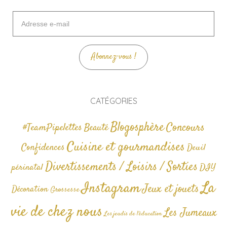
Adresse
e-
mail
Abonnez-vous !
CATÉGORIES
Blogosphère
Concours
#TeamPipelettes
Beauté
Cuisine et gourmandises
Confidences
Deuil
Divertissements / Loisirs / Sorties
périnatal
DIY
La
Instagram
Jeux et jouets
Décoration
Grossesse
vie de chez nous
Les Jumeaux
Les jeudis de l'éducation