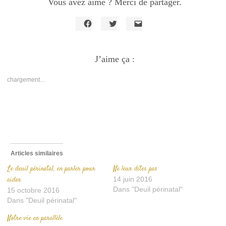
Vous avez aimé ? Merci de partager.
Cliquez
Cliquez
Cliquer
pour
pour
pour
partager
partager
envoyer
sur
sur
un
Facebook(ouvre
J’aime ça :
Twitter(ouvre
lien
dans
dans
par
une
une
e-
nouvelle
nouvelle
mail
chargement…
fenêtre)
fenêtre)
à
un
ami(ouvre
dans
une
nouvelle
fenêtre)
Articles similaires
Le deuil périnatal, en parler pour
Ne leur dites pas
aider
14 juin 2016
Dans "Deuil périnatal"
15 octobre 2016
Dans "Deuil périnatal"
Notre vie en parallèle