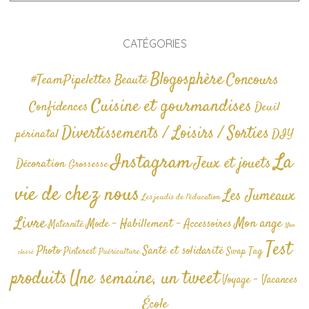
CATÉGORIES
Blogosphère
Concours
#TeamPipelettes
Beauté
Cuisine et gourmandises
Confidences
Deuil
Divertissements / Loisirs / Sorties
périnatal
DIY
La
Instagram
Jeux et jouets
Décoration
Grossesse
vie de chez nous
Les Jumeaux
Les jeudis de l'éducation
Livre
Mon ange
Mode - Habillement - Accessoires
Maternité
Non
Test
Photo
Santé et solidarité
Tag
Pinterest
Swap
Puériculture
classé
produits
Une semaine, un tweet
Voyage - Vacances
École