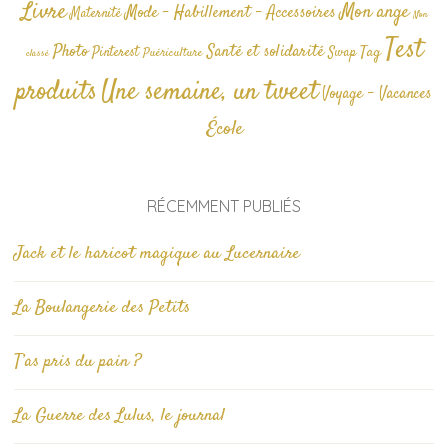
Livre
Mon ange
Mode - Habillement - Accessoires
Maternité
Non
Test
Photo
Santé et solidarité
Tag
Pinterest
Swap
Puériculture
classé
produits
Une semaine, un tweet
Voyage - Vacances
École
RÉCEMMENT PUBLIÉS
Jack et le haricot magique au Lucernaire
La Boulangerie des Petits
T’as pris du pain ?
La Guerre des Lulus, le journal