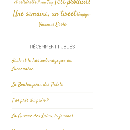
Test produits
et solidarité
Tag
Swap
Une semaine, un tweet
Voyage -
École
Vacances
RÉCEMMENT PUBLIÉS
Jack et le haricot magique au
Lucernaire
La Boulangerie des Petits
T’as pris du pain ?
La Guerre des Lulus, le journal