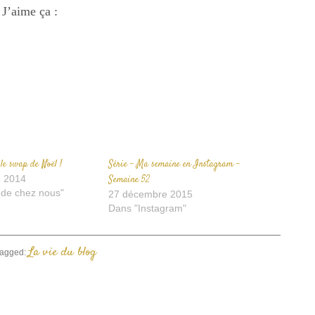
ur
sur
un
acebook(ouvre
J’aime ça :
Twitter(ouvre
lien
ans
dans
par
ne
une
e-
ouvelle
nouvelle
mail
enêtre)
fenêtre)
à
un
ami(ouvre
dans
une
nouvelle
fenêtre)
le swap de Noël !
Série – Ma semaine en Instagram –
 2014
Semaine 52
 de chez nous"
27 décembre 2015
Dans "Instagram"
La vie du blog
agged: