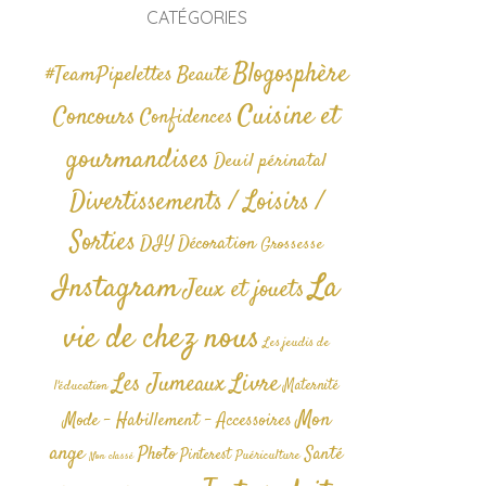
CATÉGORIES
Blogosphère
#TeamPipelettes
Beauté
Cuisine et
Concours
Confidences
gourmandises
Deuil périnatal
Divertissements / Loisirs /
Sorties
DIY
Décoration
Grossesse
La
Instagram
Jeux et jouets
vie de chez nous
Les jeudis de
Livre
Les Jumeaux
Maternité
l'éducation
Mon
Mode - Habillement - Accessoires
ange
Photo
Santé
Pinterest
Puériculture
Non classé