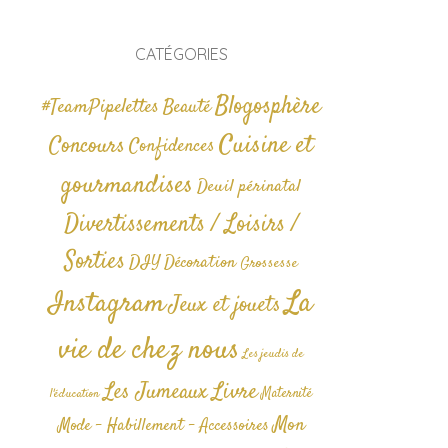
CATÉGORIES
Blogosphère
#TeamPipelettes
Beauté
Cuisine et
Concours
Confidences
gourmandises
Deuil périnatal
Divertissements / Loisirs /
Sorties
DIY
Décoration
Grossesse
La
Instagram
Jeux et jouets
vie de chez nous
Les jeudis de
Livre
Les Jumeaux
Maternité
l'éducation
Mon
Mode - Habillement - Accessoires