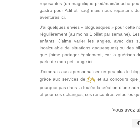
reposantes (un magnifique pied/main/bouche pour 
gastro pour Adil et Isaq) mais nous repartons d
aventures ici.
J’ai quelques envies « bloguesques » pour cette nou
régulièrement (au moins 1 billet par semaine). Le
enfants. J’aime varier les angles, avec des s
incalculable de situations gaguesques) ou des bil
que j’aime partager également, car la guérison 
parle de mon petit ange ici.
J’aimerais aussi personnaliser un peu plus le blo
Lyly
grâce aux services de
et au concours que j
pourquoi pas dans la foulée la création d’une adr
et pour ces échanges, ces rencontres virtuelles qui f
Vous avez a
C
p
p