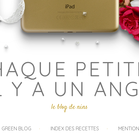
HAQUE PETIT
L Y A UN AN
le blog de nins
I GREEN BLOG
INDEX DES RECETTES
MENTION