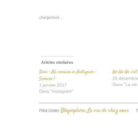
s
F
d
u
n
chargement…
f
Articles similaires
Série – Ma semaine en Instagram –
Ho-Ho-Ho c’est 
Semaine 1
25 décembre
Dans "La vie
1 janvier 2017
Dans "Instagram"
Blogosphère
La vie de chez nous
Filed Under:
,
T