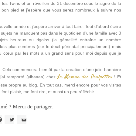
les Twins et un réveillon du 31 décembre sous le signe de la
u bon pied et j’espère que vous serez nombreux à suivre nos
velle année et j’espère arriver à tout faire. Tout d’abord écrire
s sujets ne manquent pas dans le quotidien d’une famille avec 3
ujets heureux ou rigolos (la gémellité entraîne un nombre
lets plus sombres (sur le deuil périnatal principalement) mais
du cœur par les mots a un grand sens pour moi depuis que je
g. Cela commencera bientôt par la création d’une jolie bannière
La Maman des Poulpettes
’ai remporté (yihaaaa) chez
! Et
esse propre au blog. En tout cas, merci encore pour vos visites
ont plaisir, me font rire, et aussi un peu réfléchir.
imé ? Merci de partager.
liquez
Cliquez
Cliquer
our
pour
pour
artager
partager
envoyer