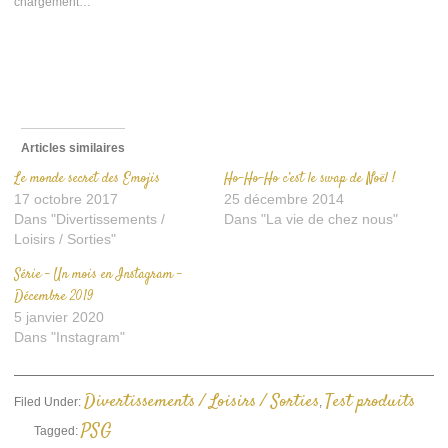
chargement…
fenêtre)
fenêtre)
à
un
ami(ouvre
dans
une
nouvelle
fenêtre)
Articles similaires
Le monde secret des Emojis
Ho-Ho-Ho c’est le swap de Noël !
17 octobre 2017
25 décembre 2014
Dans "Divertissements /
Dans "La vie de chez nous"
Loisirs / Sorties"
Série – Un mois en Instagram –
Décembre 2019
5 janvier 2020
Dans "Instagram"
Divertissements / Loisirs / Sorties
Test produits
Filed Under:
,
PSG
Tagged: