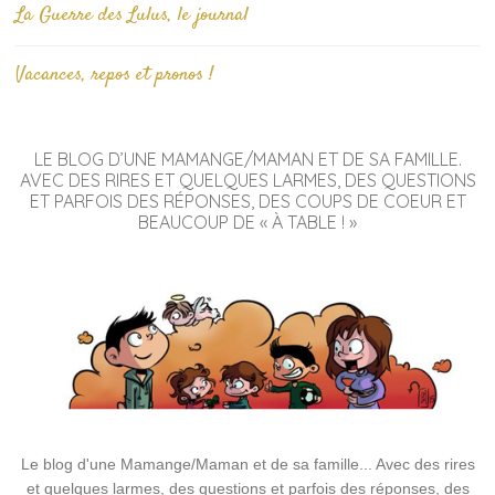
La Guerre des Lulus, le journal
Vacances, repos et pronos !
LE BLOG D’UNE MAMANGE/MAMAN ET DE SA FAMILLE.
AVEC DES RIRES ET QUELQUES LARMES, DES QUESTIONS
ET PARFOIS DES RÉPONSES, DES COUPS DE COEUR ET
BEAUCOUP DE « À TABLE ! »
Le blog d'une Mamange/Maman et de sa famille... Avec des rires
et quelques larmes, des questions et parfois des réponses, des