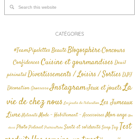
CATÉGORIES
Blogosphère
Concours
#TeamPipelettes
Beauté
Cuisine et gourmandises
Confidences
Deuil
Divertissements / Loisirs / Sorties
périnatal
DIY
La
Instagram
Jeux et jouets
Décoration
Grossesse
vie de chez nous
Les Jumeaux
Les jeudis de l'éducation
Livre
Mon ange
Mode - Habillement - Accessoires
Maternité
Non
Test
Photo
Santé et solidarité
Tag
Pinterest
Swap
Puériculture
classé