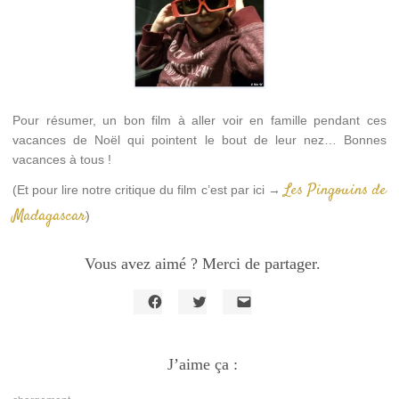
Pour résumer, un bon film à aller voir en famille pendant ces
vacances de Noël qui pointent le bout de leur nez… Bonnes
vacances à tous !
Les Pingouins de
(Et pour lire notre critique du film c’est par ici →
Madagascar
)
Vous avez aimé ? Merci de partager.
Cliquez
Cliquez
Cliquer
pour
pour
pour
partager
partager
envoyer
sur
sur
un
Facebook(ouvre
J’aime ça :
Twitter(ouvre
lien
dans
dans
par
une
une
e-
nouvelle
nouvelle
mail