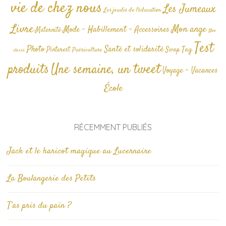
vie de chez nous
Les Jumeaux
Les jeudis de l'éducation
Livre
Mon ange
Mode - Habillement - Accessoires
Maternité
Non
Test
Photo
Santé et solidarité
Tag
Pinterest
Swap
Puériculture
classé
produits
Une semaine, un tweet
Voyage - Vacances
École
RÉCEMMENT PUBLIÉS
Jack et le haricot magique au Lucernaire
La Boulangerie des Petits
T’as pris du pain ?