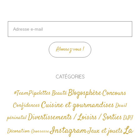
Adresse
e-
mail
Abonnez-vous !
CATÉGORIES
Blogosphère
Concours
#TeamPipelettes
Beauté
Cuisine et gourmandises
Confidences
Deuil
Divertissements / Loisirs / Sorties
périnatal
DIY
La
Instagram
Jeux et jouets
Décoration
Grossesse