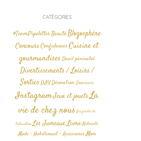
CATÉGORIES
Blogosphère
#TeamPipelettes
Beauté
Cuisine et
Concours
Confidences
gourmandises
Deuil périnatal
Divertissements / Loisirs /
Sorties
DIY
Décoration
Grossesse
La
Instagram
Jeux et jouets
vie de chez nous
Les jeudis de
Livre
Les Jumeaux
Maternité
l'éducation
Mon
Mode - Habillement - Accessoires