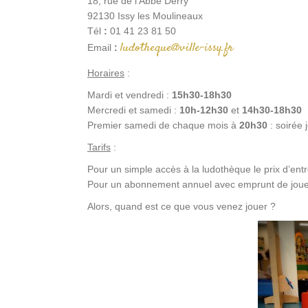
18, rue de l’Abbé Derry
92130 Issy les Moulineaux
Tél
:
01 41 23 81 50
ludotheque@ville-issy.fr
Email
:
Horaires
:
Mardi et vendredi :
15h30-18h30
Mercredi et samedi :
10h-12h30
et
14h30-18h30
Premier samedi de chaque mois à
20h30
: soirée 
Tarifs
:
Pour un simple accès à la ludothèque le prix d’ent
Pour un abonnement annuel avec emprunt de jouets
Alors, quand est ce que vous venez jouer ?