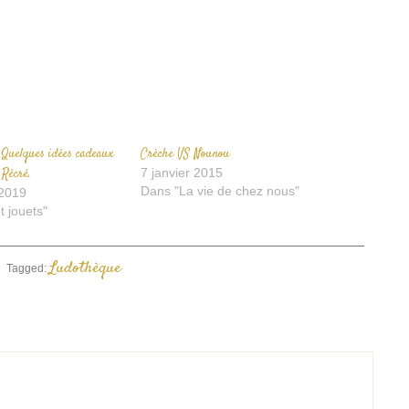
enêtre)
fenêtre)
à
un
ami(ouvre
dans
une
nouvelle
fenêtre)
 Quelques idées cadeaux
Crèche VS Nounou
 Récré.
7 janvier 2015
Dans "La vie de chez nous"
2019
t jouets"
Ludothèque
Tagged: