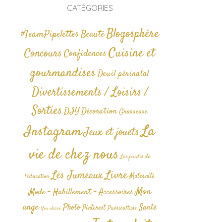
CATÉGORIES
Blogosphère
#TeamPipelettes
Beauté
Cuisine et
Concours
Confidences
gourmandises
Deuil périnatal
Divertissements / Loisirs /
Sorties
DIY
Décoration
Grossesse
La
Instagram
Jeux et jouets
vie de chez nous
Les jeudis de
Livre
Les Jumeaux
Maternité
l'éducation
Mon
Mode - Habillement - Accessoires
ange
Photo
Santé
Pinterest
Puériculture
Non classé