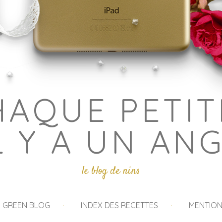
HAQUE PETIT
L Y A UN AN
le blog de nins
I GREEN BLOG
INDEX DES RECETTES
MENTION