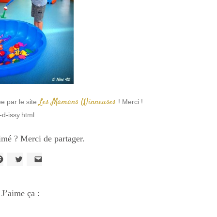
Les Mamans Winneuses
ée par le site
! Merci !
d-issy.html
imé ? Merci de partager.
liquez
Cliquez
Cliquer
our
pour
pour
artager
partager
envoyer
ur
sur
un
acebook(ouvre
J’aime ça :
Twitter(ouvre
lien
ans
dans
par
ne
une
e-
ouvelle
nouvelle
mail