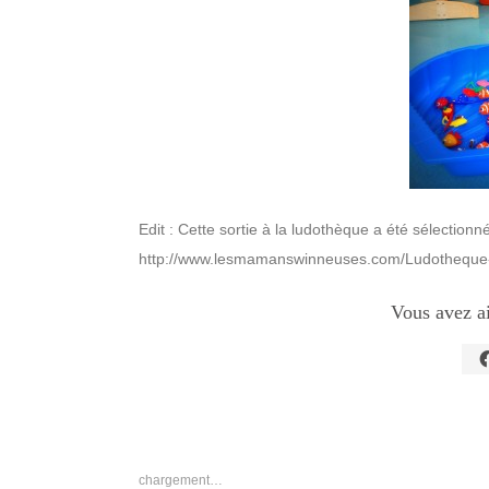
Edit : Cette sortie à la ludothèque a été sélectionn
http://www.lesmamanswinneuses.com/Ludotheque-
Vous avez a
C
p
p
s
F
d
u
n
chargement…