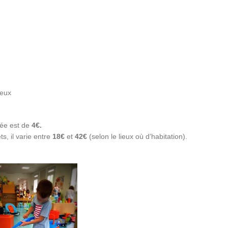
jeux
rée est de
4€.
, il varie entre
18€
et
42€
(selon le lieux où d’habitation).