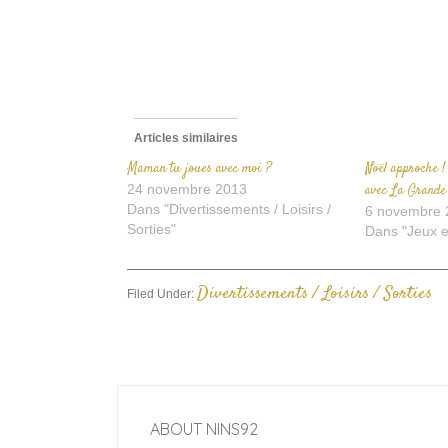
f
Articles similaires
Maman tu joues avec moi ?
Noël approche !
24 novembre 2013
avec La Grande
Dans "Divertissements / Loisirs /
6 novembre 
Sorties"
Dans "Jeux e
Divertissements / Loisirs / Sorties
Filed Under:
ABOUT
NINS92