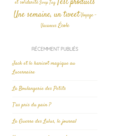
Test produits
et solidarité
Tag
Swap
Une semaine, un tweet
Voyage -
École
Vacances
RÉCEMMENT PUBLIÉS
Jack et le haricot magique au
Lucernaire
La Boulangerie des Petits
T’as pris du pain ?
La Guerre des Lulus, le journal