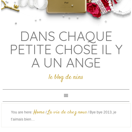
DANS CHAQUE
PETITE CHOSE IL Y
A UN ANGE
le blog de nins
Home
La vie de chez nous
You are here:
/
/
Bye bye 2013, je
t’aimais bien…