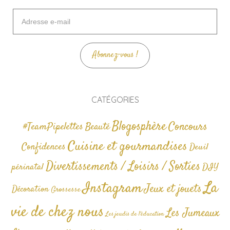
Adresse
e-
mail
Abonnez-vous !
CATÉGORIES
Blogosphère
Concours
#TeamPipelettes
Beauté
Cuisine et gourmandises
Confidences
Deuil
Divertissements / Loisirs / Sorties
périnatal
DIY
La
Instagram
Jeux et jouets
Décoration
Grossesse
vie de chez nous
Les Jumeaux
Les jeudis de l'éducation