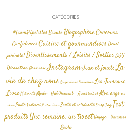
CATÉGORIES
Blogosphère
Concours
#TeamPipelettes
Beauté
Cuisine et gourmandises
Confidences
Deuil
Divertissements / Loisirs / Sorties
périnatal
DIY
La
Instagram
Jeux et jouets
Décoration
Grossesse
vie de chez nous
Les Jumeaux
Les jeudis de l'éducation
Livre
Mon ange
Mode - Habillement - Accessoires
Maternité
Non
Test
Photo
Santé et solidarité
Tag
Pinterest
Swap
Puériculture
classé
produits
Une semaine, un tweet
Voyage - Vacances
École