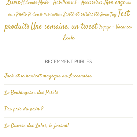
Livre
Mon ange
Mode - Habillement - Accessoires
Maternité
Non
Test
Photo
Santé et solidarité
Tag
Pinterest
Swap
Puériculture
classé
produits
Une semaine, un tweet
Voyage - Vacances
École
RÉCEMMENT PUBLIÉS
Jack et le haricot magique au Lucernaire
La Boulangerie des Petits
T’as pris du pain ?
La Guerre des Lulus, le journal