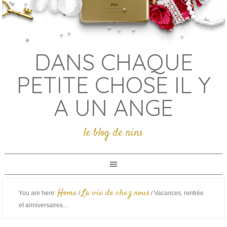
DANS CHAQUE
PETITE CHOSE IL Y
A UN ANGE
le blog de nins
Home
La vie de chez nous
You are here:
/
/
Vacances, rentrée
et anniversaires…