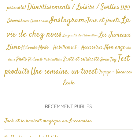
Divertissements / Loisirs / Sorties
périnatal
DIY
La
Instagram
Jeux et jouets
Décoration
Grossesse
vie de chez nous
Les Jumeaux
Les jeudis de l'éducation
Livre
Mon ange
Mode - Habillement - Accessoires
Maternité
Non
Test
Photo
Santé et solidarité
Tag
Pinterest
Swap
Puériculture
classé
produits
Une semaine, un tweet
Voyage - Vacances
École
RÉCEMMENT PUBLIÉS
Jack et le haricot magique au Lucernaire