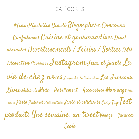
CATÉGORIES
Blogosphère
Concours
#TeamPipelettes
Beauté
Cuisine et gourmandises
Confidences
Deuil
Divertissements / Loisirs / Sorties
périnatal
DIY
La
Instagram
Jeux et jouets
Décoration
Grossesse
vie de chez nous
Les Jumeaux
Les jeudis de l'éducation
Livre
Mon ange
Mode - Habillement - Accessoires
Maternité
Non
Test
Photo
Santé et solidarité
Tag
Pinterest
Swap
Puériculture
classé
produits
Une semaine, un tweet
Voyage - Vacances
École