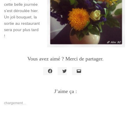
cette belle journée
s’est déroulée hier.
Un joli bouquet, la
sortie au restaurant
sera pour plus tard
!
Vous avez aimé ? Merci de partager.
Cliquez
Cliquez
Cliquer
pour
pour
pour
partager
partager
envoyer
sur
sur
un
Facebook(ouvre
J’aime ça :
Twitter(ouvre
lien
dans
dans
par
une
une
e-
nouvelle
nouvelle
mail
chargement…
fenêtre)
fenêtre)
à
un
ami(ouvre
dans
une
nouvelle
fenêtre)