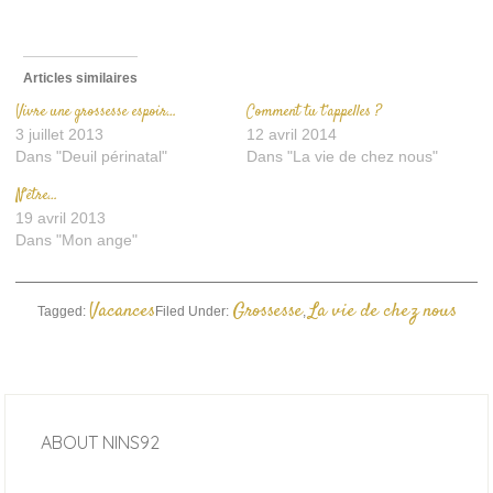
fenêtre)
Articles similaires
Vivre une grossesse espoir…
Comment tu t’appelles ?
3 juillet 2013
12 avril 2014
Dans "Deuil périnatal"
Dans "La vie de chez nous"
N’être…
19 avril 2013
Dans "Mon ange"
Vacances
Grossesse
La vie de chez nous
Tagged:
Filed Under:
,
ABOUT
NINS92