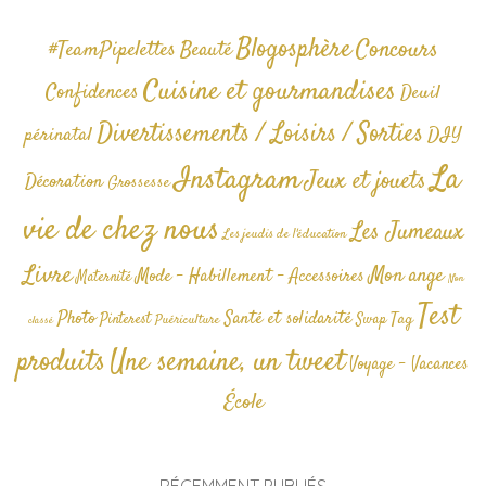
Blogosphère
Concours
#TeamPipelettes
Beauté
Cuisine et gourmandises
Confidences
Deuil
Divertissements / Loisirs / Sorties
périnatal
DIY
La
Instagram
Jeux et jouets
Décoration
Grossesse
vie de chez nous
Les Jumeaux
Les jeudis de l'éducation
Livre
Mon ange
Mode - Habillement - Accessoires
Maternité
Non
Test
Photo
Santé et solidarité
Tag
Pinterest
Swap
Puériculture
classé
produits
Une semaine, un tweet
Voyage - Vacances
École
RÉCEMMENT PUBLIÉS