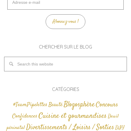
e-
mail
Abonnez-vous !
CHERCHER SUR LE BLOG
CATÉGORIES
Blogosphère
Concours
#TeamPipelettes
Beauté
Cuisine et gourmandises
Confidences
Deuil
Divertissements / Loisirs / Sorties
périnatal
DIY