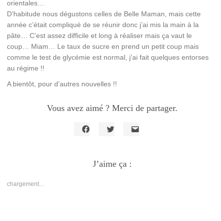
orientales…
D’habitude nous dégustons celles de Belle Maman, mais cette
année c’était compliqué de se réunir donc j’ai mis la main à la
pâte… C’est assez difficile et long à réaliser mais ça vaut le
coup… Miam… Le taux de sucre en prend un petit coup mais
comme le test de glycémie est normal, j’ai fait quelques entorses
au régime !!
A bientôt, pour d’autres nouvelles !!
Vous avez aimé ? Merci de partager.
Cliquez
Cliquez
Cliquer
pour
pour
pour
partager
partager
envoyer
sur
sur
un
Facebook(ouvre
J’aime ça :
Twitter(ouvre
lien
dans
dans
par
une
une
e-
nouvelle
nouvelle
mail
chargement…
fenêtre)
fenêtre)
à
un
ami(ouvre
dans
une
nouvelle