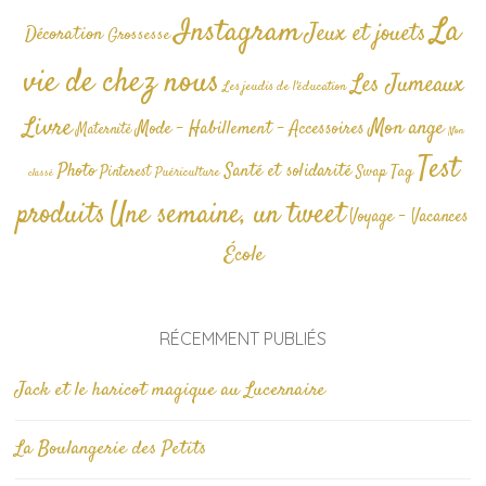
La
Instagram
Jeux et jouets
Décoration
Grossesse
vie de chez nous
Les Jumeaux
Les jeudis de l'éducation
Livre
Mon ange
Mode - Habillement - Accessoires
Maternité
Non
Test
Photo
Santé et solidarité
Tag
Pinterest
Swap
Puériculture
classé
produits
Une semaine, un tweet
Voyage - Vacances
École
RÉCEMMENT PUBLIÉS
Jack et le haricot magique au Lucernaire
La Boulangerie des Petits